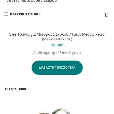
Τσάντες Μεταφοράς Σκύλου
ΠΛΕΥΡΙΚΉ ΣΤΉΛΗ
ΕΞΑΝΤΛΗΘΗΚΕ
Glee Τσάντα για Μεταφορά Σκύλου / Γάτας Medow Petrol
(Μ42xΠ30xΥ21εκ.)
26,00
€
Διαθεσιμότητα: Εξαντλημένο
ΔΙΑΒΆΣΤΕ ΠΕΡΙΣΣΌΤΕΡΑ
ΕΞΑΝΤΛΗΘΗΚΕ