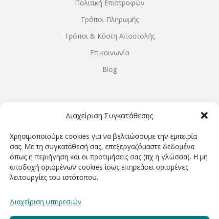
Πολιτική Επιστροφών
Τρόποι Πληρωμής
Τρόποι & Κόστη Αποστολής
Επικοινωνία
Blog
ΩΡΆΡΙΟ ΛΕΙΤΟΥΡΓΊΑΣ
Διαχείριση Συγκατάθεσης
ΔΕΥΤΕΡΑ-ΤΕΤΑΡΤΗ 9.00-18.00
Χρησιμοποιούμε cookies για να βελτιώσουμε την εμπειρία
ΤΡΙΤΗ-ΠΕΜΠΤΗ-ΠΑΡΑΣΚΕΥΗ 9.00-20.00
σας. Με τη συγκατάθεσή σας, επεξεργαζόμαστε δεδομένα
όπως η περιήγηση και οι προτιμήσεις σας (πχ η γλώσσα). Η μη
ΣΑΒΒΑΤΟ 9.00-15.00
αποδοχή ορισμένων cookies ίσως επηρεάσει ορισμένες
λειτουργίες του ιστότοπου.
ΕΓΓΡΑΦΕΊΤΕ ΓΙΑ ΝΑ ΛΑΜΒΆΝΕΤΕ ΠΡΏΤΟΙ NΈΑ &
Διαχείριση υπηρεσιών
ΠΡΟΣΦΟΡΈΣ ΜΑΣ!