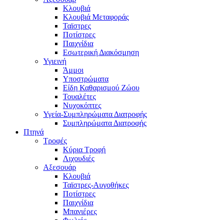
Κλουβιά
Κλουβιά Μεταφοράς
Ταϊστρες
Ποτίστρες
Παιχνίδια
Εσωτερική Διακόσμηση
Υγιεινή
Άμμοι
Υποστρώματα
Είδη Καθαρισμού Ζώου
Τουαλέτες
Νυχοκόπτες
Υγεία-Συμπληρώματα Διατροφής
Συμπληρώματα Διατροφής
Πτηνά
Τροφές
Κύρια Τροφή
Λιχουδιές
Αξεσουάρ
Κλουβιά
Ταϊστρες-Αυγοθήκες
Ποτίστρες
Παιχνίδια
Μπανιέρες