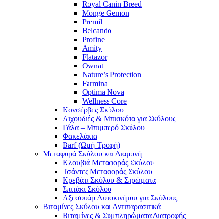
Royal Canin Breed
Monge Gemon
Premil
Belcando
Profine
Amity
Flatazor
Ownat
Nature’s Protection
Farmina
Optima Nova
Wellness Core
Κονσέρβες Σκύλου
Λιχουδιές & Μπισκότα για Σκύλους
Γάλα – Μπιμπερό Σκύλου
Φακελάκια
Barf (Ωμή Τροφή)
Μεταφορά Σκύλου και Διαμονή
Κλουβιά Μεταφοράς Σκύλου
Τσάντες Μεταφοράς Σκύλου
Κρεβάτι Σκύλου & Στρώματα
Σπιτάκι Σκύλου
Αξεσουάρ Αυτοκινήτου για Σκύλους
Βιταμίνες Σκύλου και Αντιπαρασιτικά
Βιταμίνες & Συμπληρώματα Διατροφής