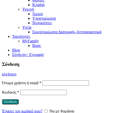
Φωλιές
Κλαδιά
Υγιεινή
Άμμοι
Υποστρώματα
Νυχοκόπτες
Υγεία
Συμπληρώματα Διατροφής-Αντιπαρασιτικά
Ταυτότητες
MyFamily
Basic
Blog
Σύνδεση / Εγγραφή
Σύνδεση
κλείσιμο
Όνομα χρήστη ή email
*
Κωδικός
*
Σύνδεση
Έχασες τον κωδικό σου?
Να με θυμάσαι