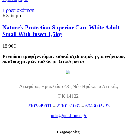
was:
τιμή
16,80€.
είναι:
Προεπισκόπηση
15,90€.
Κλείσιμο
Nature’s Protection Superior Care White Adult
Small With Insect 1,5kg
18,90
€
Premium τροφή εντόμων ειδικά σχεδιασμένη για ενήλικους
σκύλους μικρών φυλών με λευκά μάτια.
Λεωφόρος Ηρακλείου 431,Νέο Ηράκλειο Αττικής,
Τ.Κ 14122
2102849911
–
2110131032
–
6943002233
info@pet-house.gr
Πληροφορίες