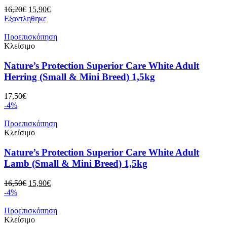
Original
Η
16,20
€
15,90
€
price
τρέχουσα
Εξαντληθηκε
was:
τιμή
16,20€.
είναι:
Προεπισκόπηση
15,90€.
Κλείσιμο
Nature’s Protection Superior Care White Adult
Herring (Small & Mini Breed) 1,5kg
17,50
€
-4%
Προεπισκόπηση
Κλείσιμο
Nature’s Protection Superior Care White Adult
Lamb (Small & Mini Breed) 1,5kg
Original
Η
16,50
€
15,90
€
price
τρέχουσα
-4%
was:
τιμή
16,50€.
είναι:
Προεπισκόπηση
15,90€.
Κλείσιμο