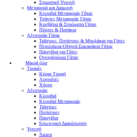
Στοματική Υγιεινή
Μεταφορά και Διαμονή
Κλουβιά Μεταφοράς Γάτας
Τσάντες Μεταφοράς Γάτας
Κρεβάτια & Στρώματα Γάτας
Πόρτες & Πατάκια
Αξεσουάρ Γάτας
Ταΐστρες, Ποτίστρες & Μπολάκια για Γάτες
Περιλαίμια-Οδηγοί-Σαμαράκια Γάτας
Παιχνίδια για Γάτες
Ονυχοδρόμια Γάτας
Μικρά ζώα
Τροφές
Κύρια Τροφή
Λιχουδιές
Χόρτα
Αξεσουάρ
Κλουβιά
Κλουβιά Μεταφοράς
Ταϊστρες
Ποτίστρες
Παιχνίδια
Εσωτερική Διακόσμηση
Υγιεινή
Άμμοι