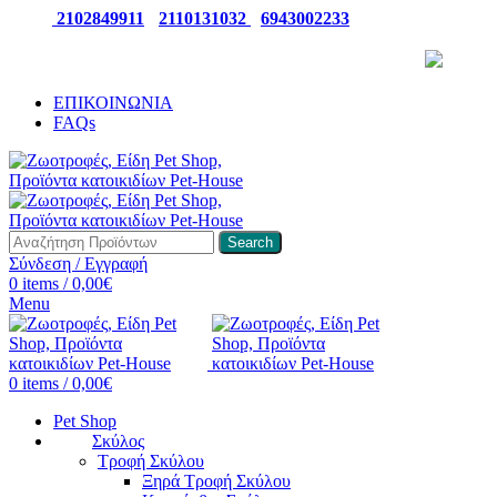
ΤΗΛ:
2102849911
-
2110131032
-
6943002233
ΠΑΡΑΛΑΒΕΤΕ ΤΗΝ ΠΑΡΑΓΓΕΛΙΑ ΣΑΣ 24/7
ΕΠΙΚΟΙΝΩΝΙΑ
FAQs
Search
Σύνδεση / Εγγραφή
0
items
/
0,00
€
Menu
0
items
/
0,00
€
Pet Shop
Σκύλος
Τροφή Σκύλου
Ξηρά Τροφή Σκύλου