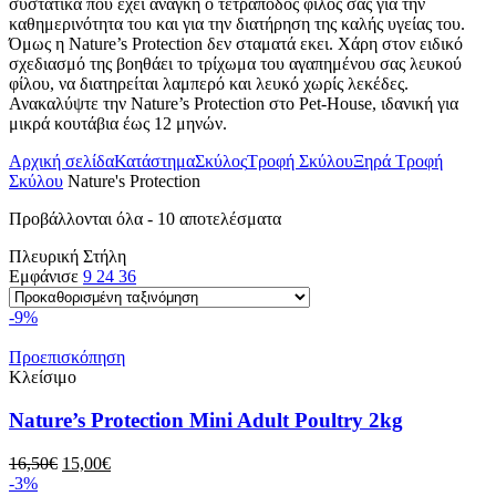
συστατικά που έχει ανάγκη ο τετράποδος φίλος σας για την
καθημερινότητα του και για την διατήρηση της καλής υγείας του.
Όμως η Nature’s Protection δεν σταματά εκει. Χάρη στον ειδικό
σχεδιασμό της βοηθάει το τρίχωμα του αγαπημένου σας λευκού
φίλου, να διατηρείται λαμπερό και λευκό χωρίς λεκέδες.
Ανακαλύψτε την Nature’s Protection στο Pet-House, ιδανική για
μικρά κουτάβια έως 12 μηνών.
Αρχική σελίδα
Κατάστημα
Σκύλος
Τροφή Σκύλου
Ξηρά Τροφή
Σκύλου
Nature's Protection
Προβάλλονται όλα - 10 αποτελέσματα
Πλευρική Στήλη
Εμφάνισε
9
24
36
-9%
Προεπισκόπηση
Κλείσιμο
Nature’s Protection Mini Adult Poultry 2kg
Original
Η
16,50
€
15,00
€
price
τρέχουσα
-3%