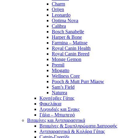
Charm
Orijen
Leonardo
Optima Nova
Calibra
Bosch Sanabelle
Harper & Bone
Farmina – Matisse
Royal Canin Health
Royal Canin Breed
Monge Gemon
Premil
Miogatto
Wellness Core
Pooch & Mutt Purr Miaow
Sam’s Field
Naturea
Κονσέρβες Γάτας
Φακελάκια
Λιχουδιές και Σνακς
Γάλα – Μπιμπερό
Βιταμίνες και Αντιπαρασιτικά
Βιταμίνες & Συμπληρώματα Διατροφής
Αντιπαρασιτικά & Κολάρα Γάτας
Catnip-Γρασίδι