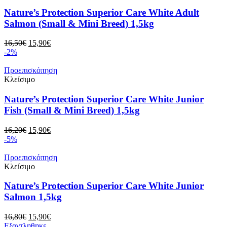
Nature’s Protection Superior Care White Adult
Salmon (Small & Mini Breed) 1,5kg
Original
Η
16,50
€
15,90
€
price
τρέχουσα
-2%
was:
τιμή
16,50€.
είναι:
Προεπισκόπηση
15,90€.
Κλείσιμο
Nature’s Protection Superior Care White Junior
Fish (Small & Mini Breed) 1,5kg
Original
Η
16,20
€
15,90
€
price
τρέχουσα
-5%
was:
τιμή
16,20€.
είναι:
Προεπισκόπηση
15,90€.
Κλείσιμο
Nature’s Protection Superior Care White Junior
Salmon 1,5kg
Original
Η
16,80
€
15,90
€
price
τρέχουσα
Εξαντληθηκε