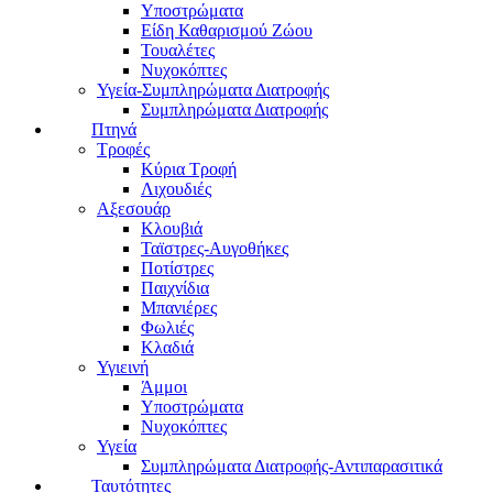
Υποστρώματα
Είδη Καθαρισμού Ζώου
Τουαλέτες
Νυχοκόπτες
Υγεία-Συμπληρώματα Διατροφής
Συμπληρώματα Διατροφής
Πτηνά
Τροφές
Κύρια Τροφή
Λιχουδιές
Αξεσουάρ
Κλουβιά
Ταϊστρες-Αυγοθήκες
Ποτίστρες
Παιχνίδια
Μπανιέρες
Φωλιές
Κλαδιά
Υγιεινή
Άμμοι
Υποστρώματα
Νυχοκόπτες
Υγεία
Συμπληρώματα Διατροφής-Αντιπαρασιτικά
Ταυτότητες