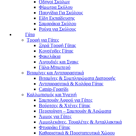
Οδηγοί Σκύλων
Φίμωτρα Σκύλου
Παιχνίδια Για Σκύλους
Είδη Εκπαίδευσης
Σαμαράκια Σκύλου
Ρούχα για Σκύλους
Γάτα
Τροφή για Γάτες
Ξηρά Τροφή Γάτας
Κονσέρβες Γάτας
Φακελάκια
Λιχουδιές και Σνακς
Γάλα-Μπιμπερό
Βιταμίνες και Αντιπαρασιτικά
Βιταμίνες & Συμπληρώματα Διατροφής
Αντιπαρασιτικά & Κολάρα Γάτας
Catnip-Γρασίδι
Καλλωπισμός και Υγιεινή
Σαμπουάν Αφρού για Γάτες
Βούρτσες & Χτένες Γάτας
Περιποίηση – Σαμπουάν & Αρώματα
Άμμος για Γάτες
Αμμολεκάνες, Τουαλέτες & Ανταλλακτικά
Φτυαράκι Γάτας
Καθαριστικά & Προστατευτικά Χώρου