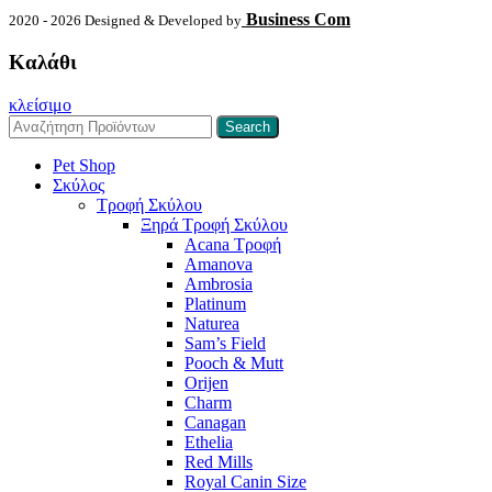
Business Com
2020 - 2026 Designed & Developed by
Καλάθι
κλείσιμο
Search
Pet Shop
Σκύλος
Τροφή Σκύλου
Ξηρά Τροφή Σκύλου
Acana Τροφή
Amanova
Ambrosia
Platinum
Naturea
Sam’s Field
Pooch & Mutt
Orijen
Charm
Canagan
Ethelia
Red Mills
Royal Canin Size