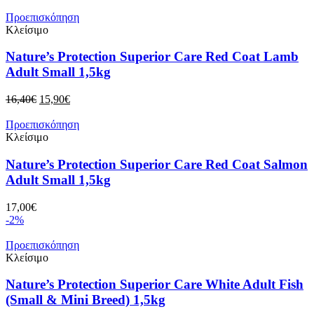
was:
τιμή
16,50€.
είναι:
Προεπισκόπηση
15,00€.
Κλείσιμο
Nature’s Protection Superior Care Red Coat Lamb
Adult Small 1,5kg
Original
Η
16,40
€
15,90
€
price
τρέχουσα
was:
τιμή
Προεπισκόπηση
16,40€.
είναι:
Κλείσιμο
15,90€.
Nature’s Protection Superior Care Red Coat Salmon
Adult Small 1,5kg
17,00
€
-2%
Προεπισκόπηση
Κλείσιμο
Nature’s Protection Superior Care White Adult Fish
(Small & Mini Breed) 1,5kg