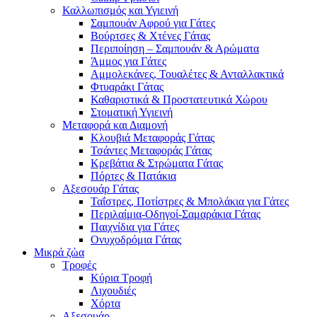
Καλλωπισμός και Υγιεινή
Σαμπουάν Αφρού για Γάτες
Βούρτσες & Χτένες Γάτας
Περιποίηση – Σαμπουάν & Αρώματα
Άμμος για Γάτες
Αμμολεκάνες, Τουαλέτες & Ανταλλακτικά
Φτυαράκι Γάτας
Καθαριστικά & Προστατευτικά Χώρου
Στοματική Υγιεινή
Μεταφορά και Διαμονή
Κλουβιά Μεταφοράς Γάτας
Τσάντες Μεταφοράς Γάτας
Κρεβάτια & Στρώματα Γάτας
Πόρτες & Πατάκια
Αξεσουάρ Γάτας
Ταΐστρες, Ποτίστρες & Μπολάκια για Γάτες
Περιλαίμια-Οδηγοί-Σαμαράκια Γάτας
Παιχνίδια για Γάτες
Ονυχοδρόμια Γάτας
Μικρά ζώα
Τροφές
Κύρια Τροφή
Λιχουδιές
Χόρτα
Αξεσουάρ