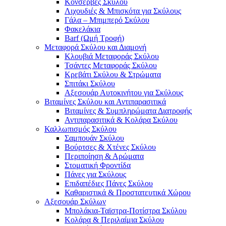
Κονσέρβες Σκύλου
Λιχουδιές & Μπισκότα για Σκύλους
Γάλα – Μπιμπερό Σκύλου
Φακελάκια
Barf (Ωμή Τροφή)
Μεταφορά Σκύλου και Διαμονή
Κλουβιά Μεταφοράς Σκύλου
Τσάντες Μεταφοράς Σκύλου
Κρεβάτι Σκύλου & Στρώματα
Σπιτάκι Σκύλου
Αξεσουάρ Αυτοκινήτου για Σκύλους
Βιταμίνες Σκύλου και Αντιπαρασιτικά
Βιταμίνες & Συμπληρώματα Διατροφής
Αντιπαρασιτικά & Κολάρα Σκύλου
Καλλωπισμός Σκύλου
Σαμπουάν Σκύλου
Βούρτσες & Χτένες Σκύλου
Περιποίηση & Αρώματα
Στοματική Φροντίδα
Πάνες για Σκύλους
Επιδαπέδιες Πάνες Σκύλου
Καθαριστικά & Προστατευτικά Χώρου
Αξεσουάρ Σκύλων
Μπολάκια-Ταϊστρα-Ποτίστρα Σκύλου
Κολάρα & Περιλαίμια Σκύλου