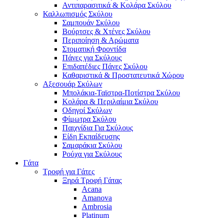
Αντιπαρασιτικά & Κολάρα Σκύλου
Καλλωπισμός Σκύλου
Σαμπουάν Σκύλου
Βούρτσες & Χτένες Σκύλου
Περιποίηση & Αρώματα
Στοματική Φροντίδα
Πάνες για Σκύλους
Επιδαπέδιες Πάνες Σκύλου
Καθαριστικά & Προστατευτικά Χώρου
Αξεσουάρ Σκύλων
Μπολάκια-Ταϊστρα-Ποτίστρα Σκύλου
Κολάρα & Περιλαίμια Σκύλου
Οδηγοί Σκύλων
Φίμωτρα Σκύλου
Παιχνίδια Για Σκύλους
Είδη Εκπαίδευσης
Σαμαράκια Σκύλου
Ρούχα για Σκύλους
Γάτα
Τροφή για Γάτες
Ξηρά Τροφή Γάτας
Acana
Amanova
Ambrosia
Platinum