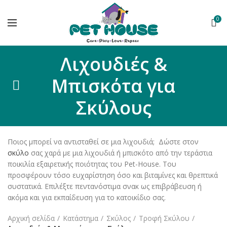
0
Λιχουδιές &
Μπισκότα για
Σκύλους
Ποιος μπορεί να αντισταθεί σε μια λιχουδιά; Δώστε στον
σκύλο
σας χαρά με μια λιχουδιά ή μπισκότο από την τεράστια
ποικιλία εξαιρετικής ποιότητας του Pet-House. Του
προσφέρουν τόσο ευχαρίστηση όσο και βιταμίνες και θρεπτικά
συστατικά. Επιλέξτε πεντανόστιμα σνακ ως επιβράβευση ή
ακόμα και για εκπαίδευση για το κατοικίδιο σας.
Αρχική σελίδα
Κατάστημα
Σκύλος
Τροφή Σκύλου