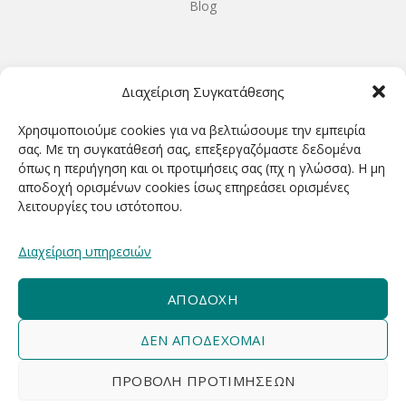
Blog
ΩΡΆΡΙΟ ΛΕΙΤΟΥΡΓΊΑΣ
Διαχείριση Συγκατάθεσης
ΔΕΥΤΕΡΑ-ΤΕΤΑΡΤΗ 9.00-18.00
Χρησιμοποιούμε cookies για να βελτιώσουμε την εμπειρία
ΤΡΙΤΗ-ΠΕΜΠΤΗ-ΠΑΡΑΣΚΕΥΗ 9.00-20.00
σας. Με τη συγκατάθεσή σας, επεξεργαζόμαστε δεδομένα
όπως η περιήγηση και οι προτιμήσεις σας (πχ η γλώσσα). Η μη
ΣΑΒΒΑΤΟ 9.00-15.00
αποδοχή ορισμένων cookies ίσως επηρεάσει ορισμένες
λειτουργίες του ιστότοπου.
ΕΓΓΡΑΦΕΊΤΕ ΓΙΑ ΝΑ ΛΑΜΒΆΝΕΤΕ ΠΡΏΤΟΙ NΈΑ &
Διαχείριση υπηρεσιών
ΠΡΟΣΦΟΡΈΣ ΜΑΣ!
ΑΠΟΔΟΧΉ
ΔΕΝ ΑΠΟΔΈΧΟΜΑΙ
ΠΡΟΒΟΛΉ ΠΡΟΤΙΜΉΣΕΩΝ