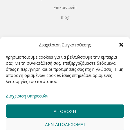
Επικοινωνία
Blog
ΩΡΆΡΙΟ ΛΕΙΤΟΥΡΓΊΑΣ
Διαχείριση Συγκατάθεσης
ΔΕΥΤΕΡΑ-ΤΕΤΑΡΤΗ 9.00-18.00
Χρησιμοποιούμε cookies για να βελτιώσουμε την εμπειρία
ΤΡΙΤΗ-ΠΕΜΠΤΗ-ΠΑΡΑΣΚΕΥΗ 9.00-20.00
σας. Με τη συγκατάθεσή σας, επεξεργαζόμαστε δεδομένα
όπως η περιήγηση και οι προτιμήσεις σας (πχ η γλώσσα). Η μη
ΣΑΒΒΑΤΟ 9.00-15.00
αποδοχή ορισμένων cookies ίσως επηρεάσει ορισμένες
λειτουργίες του ιστότοπου.
ΕΓΓΡΑΦΕΊΤΕ ΓΙΑ ΝΑ ΛΑΜΒΆΝΕΤΕ ΠΡΏΤΟΙ NΈΑ &
Διαχείριση υπηρεσιών
ΠΡΟΣΦΟΡΈΣ ΜΑΣ!
ΑΠΟΔΟΧΉ
ΔΕΝ ΑΠΟΔΈΧΟΜΑΙ