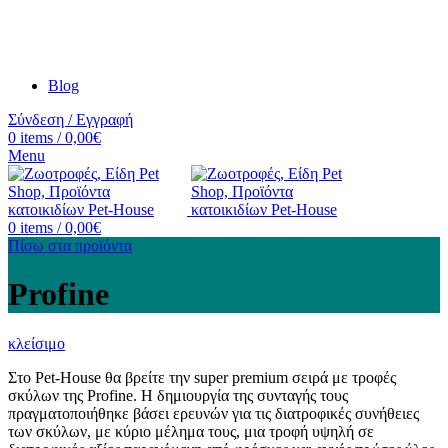
Blog
Σύνδεση / Εγγραφή
0
items
/
0,00
€
Menu
0
items
/
0,00
€
Πίσω στα προϊόντα
Profine
κλείσιμο
Στο Pet-House θα βρείτε την super premium σειρά με τροφές
σκύλων της Profine. Η δημιουργία της συνταγής τους
πραγματοποιήθηκε βάσει ερευνών για τις διατροφικές συνήθειες
των σκύλων, με κύριο μέλημα τους, μια τροφή υψηλή σε