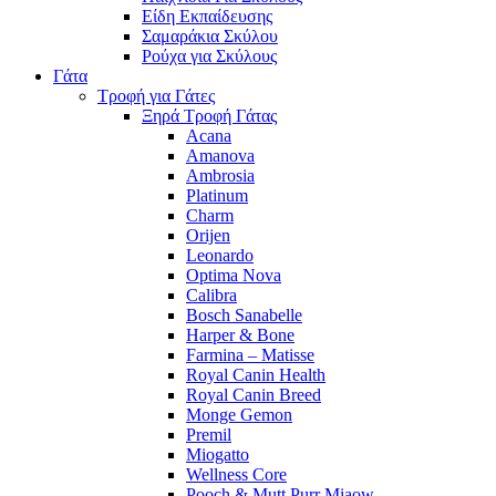
Είδη Εκπαίδευσης
Σαμαράκια Σκύλου
Ρούχα για Σκύλους
Γάτα
Τροφή για Γάτες
Ξηρά Τροφή Γάτας
Acana
Amanova
Ambrosia
Platinum
Charm
Orijen
Leonardo
Optima Nova
Calibra
Bosch Sanabelle
Harper & Bone
Farmina – Matisse
Royal Canin Health
Royal Canin Breed
Monge Gemon
Premil
Miogatto
Wellness Core
Pooch & Mutt Purr Miaow