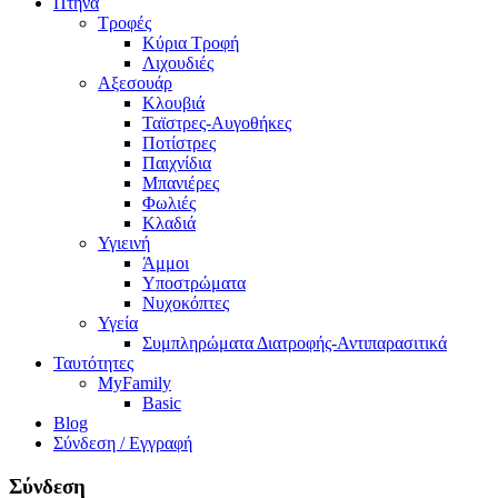
Πτηνά
Τροφές
Κύρια Τροφή
Λιχουδιές
Αξεσουάρ
Κλουβιά
Ταϊστρες-Αυγοθήκες
Ποτίστρες
Παιχνίδια
Μπανιέρες
Φωλιές
Κλαδιά
Υγιεινή
Άμμοι
Υποστρώματα
Νυχοκόπτες
Υγεία
Συμπληρώματα Διατροφής-Αντιπαρασιτικά
Ταυτότητες
MyFamily
Basic
Blog
Σύνδεση / Εγγραφή
Σύνδεση