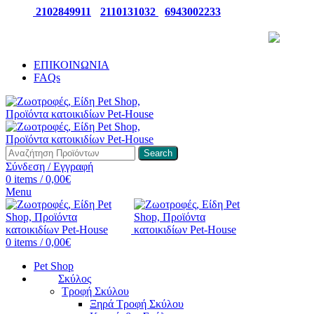
ΤΗΛ:
2102849911
-
2110131032
-
6943002233
ΠΑΡΑΛΑΒΕΤΕ ΤΗΝ ΠΑΡΑΓΓΕΛΙΑ ΣΑΣ 24/7
ΕΠΙΚΟΙΝΩΝΙΑ
FAQs
Search
Σύνδεση / Εγγραφή
0
items
/
0,00
€
Menu
0
items
/
0,00
€
Pet Shop
Σκύλος
Τροφή Σκύλου
Ξηρά Τροφή Σκύλου