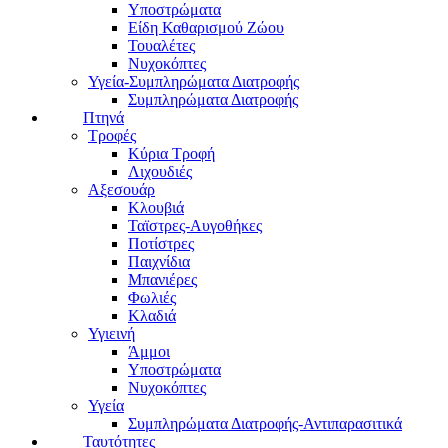
Υποστρώματα
Είδη Καθαρισμού Ζώου
Τουαλέτες
Νυχοκόπτες
Υγεία-Συμπληρώματα Διατροφής
Συμπληρώματα Διατροφής
Πτηνά
Τροφές
Κύρια Τροφή
Λιχουδιές
Αξεσουάρ
Κλουβιά
Ταϊστρες-Αυγοθήκες
Ποτίστρες
Παιχνίδια
Μπανιέρες
Φωλιές
Κλαδιά
Υγιεινή
Άμμοι
Υποστρώματα
Νυχοκόπτες
Υγεία
Συμπληρώματα Διατροφής-Αντιπαρασιτικά
Ταυτότητες