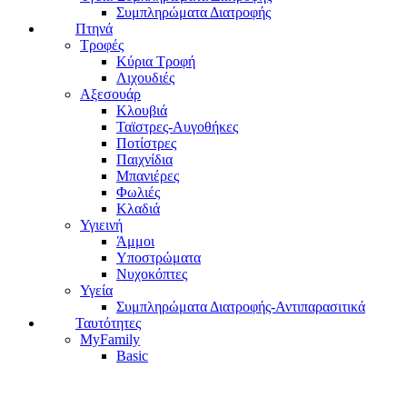
Συμπληρώματα Διατροφής
Πτηνά
Τροφές
Κύρια Τροφή
Λιχουδιές
Αξεσουάρ
Κλουβιά
Ταϊστρες-Αυγοθήκες
Ποτίστρες
Παιχνίδια
Μπανιέρες
Φωλιές
Κλαδιά
Υγιεινή
Άμμοι
Υποστρώματα
Νυχοκόπτες
Υγεία
Συμπληρώματα Διατροφής-Αντιπαρασιτικά
Ταυτότητες
MyFamily
Basic