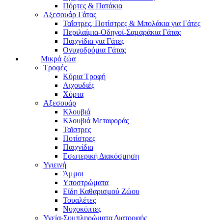
Πόρτες & Πατάκια
Αξεσουάρ Γάτας
Ταΐστρες, Ποτίστρες & Μπολάκια για Γάτες
Περιλαίμια-Οδηγοί-Σαμαράκια Γάτας
Παιχνίδια για Γάτες
Ονυχοδρόμια Γάτας
Μικρά ζώα
Τροφές
Κύρια Τροφή
Λιχουδιές
Χόρτα
Αξεσουάρ
Κλουβιά
Κλουβιά Μεταφοράς
Ταϊστρες
Ποτίστρες
Παιχνίδια
Εσωτερική Διακόσμηση
Υγιεινή
Άμμοι
Υποστρώματα
Είδη Καθαρισμού Ζώου
Τουαλέτες
Νυχοκόπτες
Υγεία-Συμπληρώματα Διατροφής