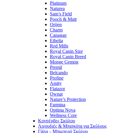
Platinum
Naturea
Sam’s Field
Pooch & Mutt
Orijen
Charm
Canagan
Ethelia
Red Mills
Royal Canin Size
Royal Canin Breed
Monge Gemon
Premil
Belcando
Profine
Amity
Flatazor
Ownat
Nature’s Protection
Farmina
Optima Nova
Wellness Core
Κονσέρβες Σκύλου
Λιχουδιές & Μπισκότα για Σκύλους
Γάλα – Μπιμπερό Σκύλου