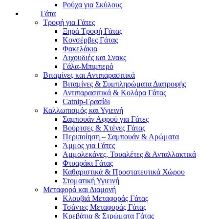
Ρούχα για Σκύλους
Γάτα
Τροφή για Γάτες
Ξηρά Τροφή Γάτας
Κονσέρβες Γάτας
Φακελάκια
Λιχουδιές και Σνακς
Γάλα-Μπιμπερό
Βιταμίνες και Αντιπαρασιτικά
Βιταμίνες & Συμπληρώματα Διατροφής
Αντιπαρασιτικά & Κολάρα Γάτας
Catnip-Γρασίδι
Καλλωπισμός και Υγιεινή
Σαμπουάν Αφρού για Γάτες
Βούρτσες & Χτένες Γάτας
Περιποίηση – Σαμπουάν & Αρώματα
Άμμος για Γάτες
Αμμολεκάνες, Τουαλέτες & Ανταλλακτικά
Φτυαράκι Γάτας
Καθαριστικά & Προστατευτικά Χώρου
Στοματική Υγιεινή
Μεταφορά και Διαμονή
Κλουβιά Μεταφοράς Γάτας
Τσάντες Μεταφοράς Γάτας
Κρεβάτια & Στρώματα Γάτας