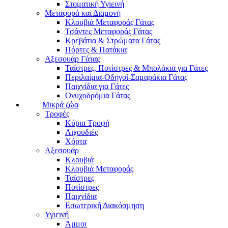
Στοματική Υγιεινή
Μεταφορά και Διαμονή
Κλουβιά Μεταφοράς Γάτας
Τσάντες Μεταφοράς Γάτας
Κρεβάτια & Στρώματα Γάτας
Πόρτες & Πατάκια
Αξεσουάρ Γάτας
Ταΐστρες, Ποτίστρες & Μπολάκια για Γάτες
Περιλαίμια-Οδηγοί-Σαμαράκια Γάτας
Παιχνίδια για Γάτες
Ονυχοδρόμια Γάτας
Μικρά ζώα
Τροφές
Κύρια Τροφή
Λιχουδιές
Χόρτα
Αξεσουάρ
Κλουβιά
Κλουβιά Μεταφοράς
Ταϊστρες
Ποτίστρες
Παιχνίδια
Εσωτερική Διακόσμηση
Υγιεινή
Άμμοι