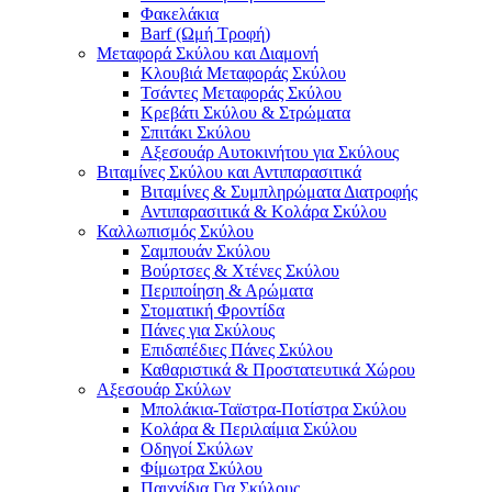
Φακελάκια
Barf (Ωμή Τροφή)
Μεταφορά Σκύλου και Διαμονή
Κλουβιά Μεταφοράς Σκύλου
Τσάντες Μεταφοράς Σκύλου
Κρεβάτι Σκύλου & Στρώματα
Σπιτάκι Σκύλου
Αξεσουάρ Αυτοκινήτου για Σκύλους
Βιταμίνες Σκύλου και Αντιπαρασιτικά
Βιταμίνες & Συμπληρώματα Διατροφής
Αντιπαρασιτικά & Κολάρα Σκύλου
Καλλωπισμός Σκύλου
Σαμπουάν Σκύλου
Βούρτσες & Χτένες Σκύλου
Περιποίηση & Αρώματα
Στοματική Φροντίδα
Πάνες για Σκύλους
Επιδαπέδιες Πάνες Σκύλου
Καθαριστικά & Προστατευτικά Χώρου
Αξεσουάρ Σκύλων
Μπολάκια-Ταϊστρα-Ποτίστρα Σκύλου
Κολάρα & Περιλαίμια Σκύλου
Οδηγοί Σκύλων
Φίμωτρα Σκύλου
Παιχνίδια Για Σκύλους