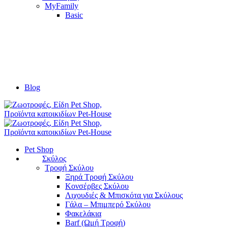
MyFamily
Basic
Blog
Pet Shop
Σκύλος
Τροφή Σκύλου
Ξηρά Τροφή Σκύλου
Κονσέρβες Σκύλου
Λιχουδιές & Μπισκότα για Σκύλους
Γάλα – Μπιμπερό Σκύλου
Φακελάκια
Barf (Ωμή Τροφή)