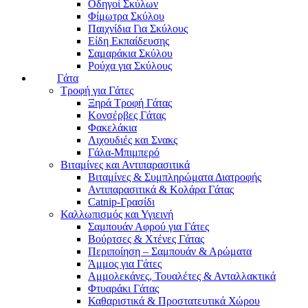
Οδηγοί Σκύλων
Φίμωτρα Σκύλου
Παιχνίδια Για Σκύλους
Είδη Εκπαίδευσης
Σαμαράκια Σκύλου
Ρούχα για Σκύλους
Γάτα
Τροφή για Γάτες
Ξηρά Τροφή Γάτας
Κονσέρβες Γάτας
Φακελάκια
Λιχουδιές και Σνακς
Γάλα-Μπιμπερό
Βιταμίνες και Αντιπαρασιτικά
Βιταμίνες & Συμπληρώματα Διατροφής
Αντιπαρασιτικά & Κολάρα Γάτας
Catnip-Γρασίδι
Καλλωπισμός και Υγιεινή
Σαμπουάν Αφρού για Γάτες
Βούρτσες & Χτένες Γάτας
Περιποίηση – Σαμπουάν & Αρώματα
Άμμος για Γάτες
Αμμολεκάνες, Τουαλέτες & Ανταλλακτικά
Φτυαράκι Γάτας
Καθαριστικά & Προστατευτικά Χώρου