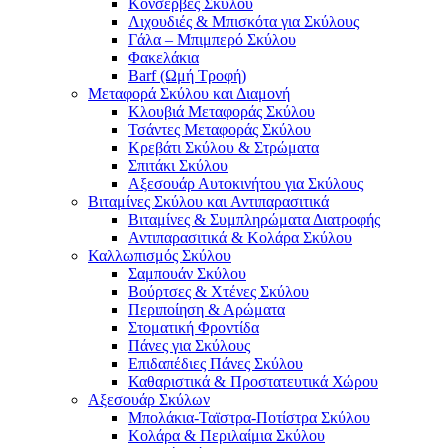
Κονσέρβες Σκύλου
Λιχουδιές & Μπισκότα για Σκύλους
Γάλα – Μπιμπερό Σκύλου
Φακελάκια
Barf (Ωμή Τροφή)
Μεταφορά Σκύλου και Διαμονή
Κλουβιά Μεταφοράς Σκύλου
Τσάντες Μεταφοράς Σκύλου
Κρεβάτι Σκύλου & Στρώματα
Σπιτάκι Σκύλου
Αξεσουάρ Αυτοκινήτου για Σκύλους
Βιταμίνες Σκύλου και Αντιπαρασιτικά
Βιταμίνες & Συμπληρώματα Διατροφής
Αντιπαρασιτικά & Κολάρα Σκύλου
Καλλωπισμός Σκύλου
Σαμπουάν Σκύλου
Βούρτσες & Χτένες Σκύλου
Περιποίηση & Αρώματα
Στοματική Φροντίδα
Πάνες για Σκύλους
Επιδαπέδιες Πάνες Σκύλου
Καθαριστικά & Προστατευτικά Χώρου
Αξεσουάρ Σκύλων
Μπολάκια-Ταϊστρα-Ποτίστρα Σκύλου
Κολάρα & Περιλαίμια Σκύλου