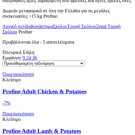
διατροφικές αξίες παραγόμενη από φρέσκες και αγνές πρώτες ύλες.
Δωρεάν μεταφορικά σε όλη την Ελλάδα για τις μεγάλες
συσκευασίες >15 kg Profine.
Αρχική σελίδα
Κατάστημα
Σκύλος
Τροφή Σκύλου
Ξηρά Τροφή
Σκύλου
Profine
Προβάλλονται όλα - 5 αποτελέσματα
Πλευρική Στήλη
Εμφάνισε
9
24
36
Προεπισκόπηση
Κλείσιμο
Profine Adult Chicken & Potatoes
-7%
Προεπισκόπηση
Κλείσιμο
Profine Adult Lamb & Potatoes