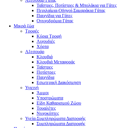
Αξεσουάρ Γάτας
Ταΐστρες, Ποτίστρες & Μπολάκια για Γάτες
Περιλαίμια-Οδηγοί-Σαμαράκια Γάτας
Παιχνίδια για Γάτες
Ονυχοδρόμια Γάτας
Μικρά ζώα
Τροφές
Κύρια Τροφή
Λιχουδιές
Χόρτα
Αξεσουάρ
Κλουβιά
Κλουβιά Μεταφοράς
Ταϊστρες
Ποτίστρες
Παιχνίδια
Εσωτερική Διακόσμηση
Υγιεινή
Άμμοι
Υποστρώματα
Είδη Καθαρισμού Ζώου
Τουαλέτες
Νυχοκόπτες
Υγεία-Συμπληρώματα Διατροφής
Συμπληρώματα Διατροφής