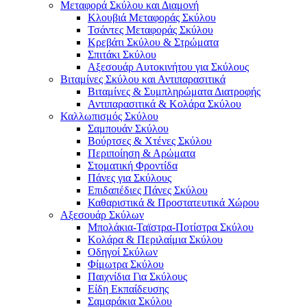
Μεταφορά Σκύλου και Διαμονή
Κλουβιά Μεταφοράς Σκύλου
Τσάντες Μεταφοράς Σκύλου
Κρεβάτι Σκύλου & Στρώματα
Σπιτάκι Σκύλου
Αξεσουάρ Αυτοκινήτου για Σκύλους
Βιταμίνες Σκύλου και Αντιπαρασιτικά
Βιταμίνες & Συμπληρώματα Διατροφής
Αντιπαρασιτικά & Κολάρα Σκύλου
Καλλωπισμός Σκύλου
Σαμπουάν Σκύλου
Βούρτσες & Χτένες Σκύλου
Περιποίηση & Αρώματα
Στοματική Φροντίδα
Πάνες για Σκύλους
Επιδαπέδιες Πάνες Σκύλου
Καθαριστικά & Προστατευτικά Χώρου
Αξεσουάρ Σκύλων
Μπολάκια-Ταϊστρα-Ποτίστρα Σκύλου
Κολάρα & Περιλαίμια Σκύλου
Οδηγοί Σκύλων
Φίμωτρα Σκύλου
Παιχνίδια Για Σκύλους
Είδη Εκπαίδευσης
Σαμαράκια Σκύλου