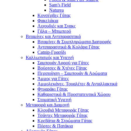
Sam’s Field
Naturea
Κονσέρβες Γάτας
Φακελάκια
Λιχουδιές και Σνακς
Γάλα – Μπιμπερό
Βιταμίνες και Αντιπαρασιτικά
Βιταμίνες & Συμπληρώματα Διατροφής
Αντιπαρασιτικά & Κολάρα Γάτας
Catnip-Γρασίδι
Καλλωπισμός και Υγιεινή
Σαμπουάν Αφρού για Γάτες
Βούρτσες & Χτένες Γάτας
Περιποίηση – Σαμπουάν & Αρώματα
Άμμος για Γάτες
Αμμολεκάνες, Τουαλέτες & Ανταλλακτικά
Φτυαράκι Γάτας
Καθαριστικά & Προστατευτικά Χώρου
Στοματική Υγιεινή
Μεταφορά και Διαμονή
Κλουβιά Μεταφοράς Γάτας
Τσάντες Μεταφοράς Γάτας
Κρεβάτια & Στρώματα Γάτας
Πόρτες & Πατάκια