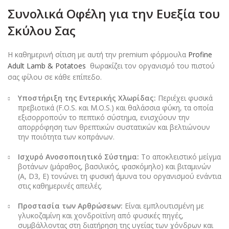
Συνολικά Οφέλη για την Ευεξία του
Σκύλου Σας
Η καθημερινή σίτιση με αυτή την premium φόρμουλα
Profine
Adult Lamb & Potatoes
θωρακίζει τον οργανισμό του πιστού
σας φίλου σε κάθε επίπεδο.
Υποστήριξη της Εντερικής Χλωρίδας:
Περιέχει φυσικά
πρεβιοτικά (F.O.S. και M.O.S.) και θαλάσσια φύκη, τα οποία
εξισορροπούν το πεπτικό σύστημα, ενισχύουν την
απορρόφηση των θρεπτικών συστατικών και βελτιώνουν
την ποιότητα των κοπράνων.
Ισχυρό Ανοσοποιητικό Σύστημα:
Το αποκλειστικό μείγμα
βοτάνων (μάραθος, βασιλικός, φασκόμηλο) και βιταμινών
(A, D3, E) τονώνει τη φυσική άμυνα του οργανισμού ενάντια
στις καθημερινές απειλές.
Προστασία των Αρθρώσεων:
Είναι εμπλουτισμένη με
γλυκοζαμίνη και χονδροϊτίνη από φυσικές πηγές,
συμβάλλοντας στη διατήρηση της υγείας των χόνδρων και