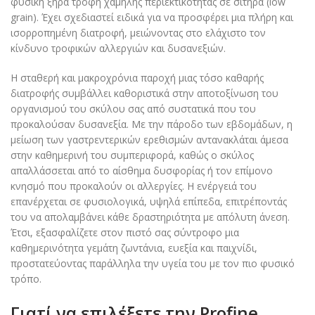
φυσική ξηρά τροφή χαμηλής περιεκτικότητας σε σιτηρά (low
grain). Έχει σχεδιαστεί ειδικά για να προσφέρει μια πλήρη και
ισορροπημένη διατροφή, μειώνοντας στο ελάχιστο τον
κίνδυνο τροφικών αλλεργιών και δυσανεξιών.
Η σταθερή και μακροχρόνια παροχή μιας τόσο καθαρής
διατροφής συμβάλλει καθοριστικά στην αποτοξίνωση του
οργανισμού του σκύλου σας από συστατικά που του
προκαλούσαν δυσανεξία. Με την πάροδο των εβδομάδων, η
μείωση των γαστρεντερικών ερεθισμών αντανακλάται άμεσα
στην καθημερινή του συμπεριφορά, καθώς ο σκύλος
απαλλάσσεται από το αίσθημα δυσφορίας ή τον επίμονο
κνησμό που προκαλούν οι αλλεργίες. Η ενέργειά του
επανέρχεται σε φυσιολογικά, υψηλά επίπεδα, επιτρέποντάς
του να απολαμβάνει κάθε δραστηριότητα με απόλυτη άνεση.
Έτσι, εξασφαλίζετε στον πιστό σας σύντροφο μια
καθημερινότητα γεμάτη ζωντάνια, ευεξία και παιχνίδι,
προστατεύοντας παράλληλα την υγεία του με τον πιο φυσικό
τρόπο.
Γιατί να επιλέξετε την Profine