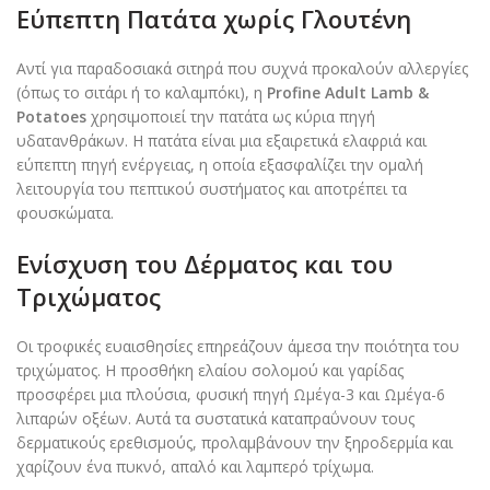
Εύπεπτη Πατάτα χωρίς Γλουτένη
Αντί για παραδοσιακά σιτηρά που συχνά προκαλούν αλλεργίες
(όπως το σιτάρι ή το καλαμπόκι), η
Profine Adult Lamb &
Potatoes
χρησιμοποιεί την πατάτα ως κύρια πηγή
υδατανθράκων. Η πατάτα είναι μια εξαιρετικά ελαφριά και
εύπεπτη πηγή ενέργειας, η οποία εξασφαλίζει την ομαλή
λειτουργία του πεπτικού συστήματος και αποτρέπει τα
φουσκώματα.
Ενίσχυση του Δέρματος και του
Τριχώματος
Οι τροφικές ευαισθησίες επηρεάζουν άμεσα την ποιότητα του
τριχώματος. Η προσθήκη ελαίου σολομού και γαρίδας
προσφέρει μια πλούσια, φυσική πηγή Ωμέγα-3 και Ωμέγα-6
λιπαρών οξέων. Αυτά τα συστατικά καταπραΰνουν τους
δερματικούς ερεθισμούς, προλαμβάνουν την ξηροδερμία και
χαρίζουν ένα πυκνό, απαλό και λαμπερό τρίχωμα.