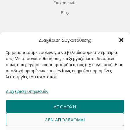
Επικοινωνία
Blog
ΩΡΆΡΙΟ ΛΕΙΤΟΥΡΓΊΑΣ
Διαχείριση Συγκατάθεσης
ΔΕΥΤΕΡΑ-ΤΕΤΑΡΤΗ 9.00-18.00
Χρησιμοποιούμε cookies για να βελτιώσουμε την εμπειρία
ΤΡΙΤΗ-ΠΕΜΠΤΗ-ΠΑΡΑΣΚΕΥΗ 9.00-20.00
σας. Με τη συγκατάθεσή σας, επεξεργαζόμαστε δεδομένα
όπως η περιήγηση και οι προτιμήσεις σας (πχ η γλώσσα). Η μη
ΣΑΒΒΑΤΟ 9.00-15.00
αποδοχή ορισμένων cookies ίσως επηρεάσει ορισμένες
λειτουργίες του ιστότοπου.
ΕΓΓΡΑΦΕΊΤΕ ΓΙΑ ΝΑ ΛΑΜΒΆΝΕΤΕ ΠΡΏΤΟΙ NΈΑ &
Διαχείριση υπηρεσιών
ΠΡΟΣΦΟΡΈΣ ΜΑΣ!
ΑΠΟΔΟΧΉ
ΔΕΝ ΑΠΟΔΈΧΟΜΑΙ