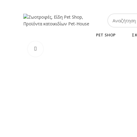
ΤΗΛ:
2102849911
-
2110131032
-
6943002233
PET SHOP
Σ
Κλικ για μεγέθυνση