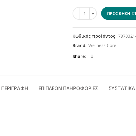
Wellness Core Grain Free Adul
ΠΡΟΣΘΉΚΗ ΣΤ
Κωδικός προϊόντος:
7870321
Brand:
Wellness Core
Share
ΠΕΡΙΓΡΑΦΉ
ΕΠΙΠΛΈΟΝ ΠΛΗΡΟΦΟΡΊΕΣ
ΣΥΣΤΑΤΙΚΆ