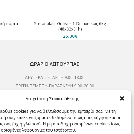
τική πόρτα
Stefanplast Gulliver 1 Deluxe έως 6kg
(48x32x31h)
25,00
€
ΩΡΆΡΙΟ ΛΕΙΤΟΥΡΓΊΑΣ
ΔΕΥΤΕΡΑ-ΤΕΤΑΡΤΗ 9.00-18.00
ΤΡΙΤΗ-ΠΕΜΠΤΗ-ΠΑΡΑΣΚΕΥΗ 9.00-20.00
ΣΑΒΒΑΤΟ 9.00-15.00
Διαχείριση Συγκατάθεσης
ιούμε cookies για να βελτιώσουμε την εμπειρία σας. Με τη
σή σας, επεξεργαζόμαστε δεδομένα όπως η περιήγηση και οι
ΕΓΓΡΑΦΕΊΤΕ ΓΙΑ ΝΑ ΛΑΜΒΆΝΕΤΕ ΠΡΏΤΟΙ NΈΑ &
ις σας (πχ η γλώσσα). Η μη αποδοχή ορισμένων cookies ίσως
ΠΡΟΣΦΟΡΈΣ ΜΑΣ!
 ορισμένες λειτουργίες του ιστότοπου.