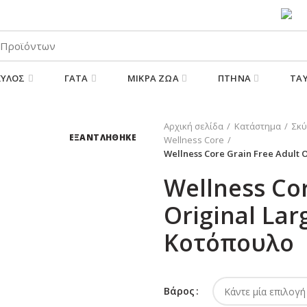
ΠΑΡΑΛΑΒΕΤΕ ΤΗΝ ΠΑΡΑΓΓΕΛΙΑ ΣΑΣ 24/7
ΚΎΛΟΣ
ΓΆΤΑ
ΜΙΚΡΆ ΖΏΑ
ΠΤΗΝΆ
ΤΑ
Αρχική σελίδα
Κατάστημα
Σκύ
ΕΞΑΝΤΛΗΘΗΚΕ
Wellness Core
Wellness Core Grain Free Adult
Wellness Cor
Original La
Κοτόπουλο
Βάρος