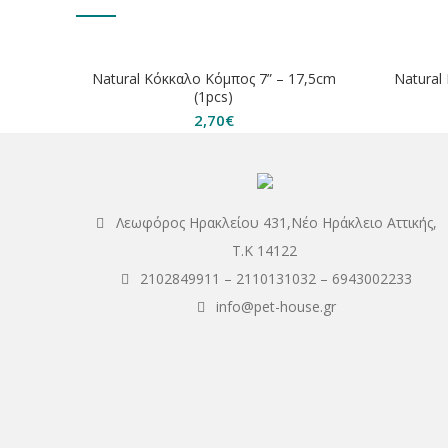
ΕΞΑΝΤΛ
Natural Κόκκαλο Κόμπος 7” – 17,5cm
Natural
(1pcs)
2,70
€
Λεωφόρος Ηρακλείου 431,Νέο Ηράκλειο Αττικής,
Τ.Κ 14122
2102849911
–
2110131032
–
6943002233
info@pet-house.gr