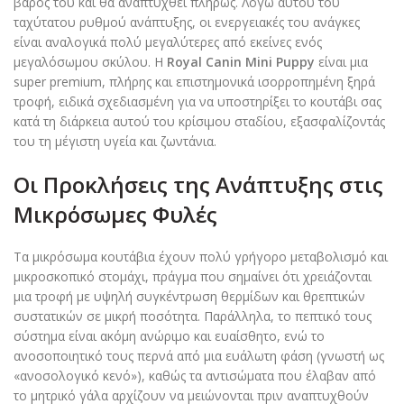
βάρος του και θα αναπτυχθεί πλήρως. Λόγω αυτού του
ταχύτατου ρυθμού ανάπτυξης, οι ενεργειακές του ανάγκες
είναι αναλογικά πολύ μεγαλύτερες από εκείνες ενός
μεγαλόσωμου σκύλου. Η
Royal Canin Mini Puppy
είναι μια
super premium, πλήρης και επιστημονικά ισορροπημένη ξηρά
τροφή, ειδικά σχεδιασμένη για να υποστηρίξει το κουτάβι σας
κατά τη διάρκεια αυτού του κρίσιμου σταδίου, εξασφαλίζοντάς
του τη μέγιστη υγεία και ζωντάνια.
Οι Προκλήσεις της Ανάπτυξης στις
Μικρόσωμες Φυλές
Τα μικρόσωμα κουτάβια έχουν πολύ γρήγορο μεταβολισμό και
μικροσκοπικό στομάχι, πράγμα που σημαίνει ότι χρειάζονται
μια τροφή με υψηλή συγκέντρωση θερμίδων και θρεπτικών
συστατικών σε μικρή ποσότητα. Παράλληλα, το πεπτικό τους
σύστημα είναι ακόμη ανώριμο και ευαίσθητο, ενώ το
ανοσοποιητικό τους περνά από μια ευάλωτη φάση (γνωστή ως
«ανοσολογικό κενό»), καθώς τα αντισώματα που έλαβαν από
το μητρικό γάλα αρχίζουν να μειώνονται πριν αναπτυχθούν