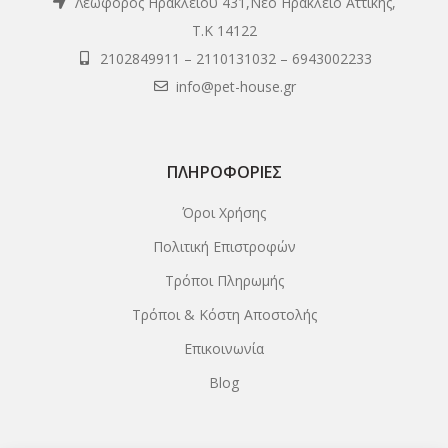
Λεωφόρος Ηρακλείου 431,Νέο Ηράκλειο Αττικής,
Τ.Κ 14122
2102849911
–
2110131032
–
6943002233
info@pet-house.gr
ΠΛΗΡΟΦΟΡΊΕΣ
Όροι Χρήσης
Πολιτική Επιστροφών
Τρόποι Πληρωμής
Τρόποι & Κόστη Αποστολής
Επικοινωνία
Blog