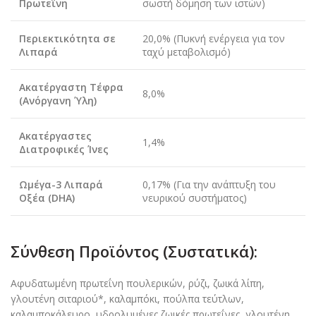
Πρωτεΐνη
σωστή δόμηση των ιστών)
Περιεκτικότητα σε
20,0% (Πυκνή ενέργεια για τον
Λιπαρά
ταχύ μεταβολισμό)
Ακατέργαστη Τέφρα
8,0%
(Ανόργανη Ύλη)
Ακατέργαστες
1,4%
Διατροφικές Ίνες
Ωμέγα-3 Λιπαρά
0,17% (Για την ανάπτυξη του
Οξέα (DHA)
νευρικού συστήματος)
Σύνθεση Προϊόντος (Συστατικά):
Αφυδατωμένη πρωτεΐνη πουλερικών, ρύζι, ζωικά λίπη,
γλουτένη σιταριού*, καλαμπόκι, πούλπα τεύτλων,
καλαμποκάλευρο, υδρολυμένες ζωικές πρωτεΐνες, γλουτένη