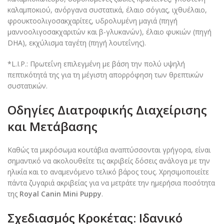
καλαμποκιού, ανόργανα συστατικά, έλαιο σόγιας, ιχθυέλαιο,
φρουκτοολιγοσακχαρίτες, υδρολυμένη μαγιά (πηγή
μαννοολιγοσακχαριτών και β-γλυκανών), έλαιο φυκιών (πηγή
DHA), εκχύλισμα ταγέτη (πηγή λουτεΐνης).
*L.I.P.: Πρωτεΐνη επιλεγμένη με βάση την πολύ υψηλή
πεπτικότητά της για τη μέγιστη απορρόφηση των θρεπτικών
συστατικών.
Οδηγίες Διατροφικής Διαχείρισης
και Μετάβασης
Καθώς τα μικρόσωμα κουτάβια αναπτύσσονται γρήγορα, είναι
σημαντικό να ακολουθείτε τις ακριβείς δόσεις ανάλογα με την
ηλικία και το αναμενόμενο τελικό βάρος τους. Χρησιμοποιείτε
πάντα ζυγαριά ακριβείας για να μετράτε την ημερήσια ποσότητα
της
Royal Canin Mini Puppy
.
Σχεδιασμός Κροκέτας: Ιδανικό