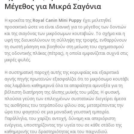
Μέγεθος για Μικρά Σαγόνια
Η κροκέτα της
Royal Canin Mini Puppy
έχει μελετηθεί
προσεκτικά ώστε να είναι ιδανική για το μέγεθος των δοντιών
και της σιαγόνας των μικρόσωμων κουταβιών. Το σχήμα και η
υφή της διευκολύνουν τη σύλληψη της τροφής, ενθαρρύνουν
τη σωστή μάσηση και βοηθούν στη μείωση του σχηματισμού
της οδοντικής πλάκας (πέτρας), η οποία εμφανίζεται συχνά στις
μικρές φυλές.
Η συστηματική παροχή αυτής της κορυφαίας και εξαιρετικά
αγνής πηγής πρωτεϊνών εξασφαλίζει ότι το μικρόσωμο κουτάβι
σας λαμβάνει καθημερινά όλα τα απαραίτητα αμινοξέα για τη
βέλτιστη διατήρηση της άλιπης μυϊκής του μάζας. Η φυσική,
πλούσια γεύση των επιλεγμένων συστατικών διεγείρει άμεσα
τις αισθήσεις του τετράποδου φίλου σας, μετατρέποντας την
ώρα του φαγητού σε μια μοναδική γευστική εμπειρία.
Παράλληλα, του χαρίζει αντοχή, δύναμη και απεριόριστη
ενέργεια, υποστηρίζοντας την υγεία του σε κάθε στάδιο της
καθημερινής του δραστηριότητας και του παιχνιδιού.