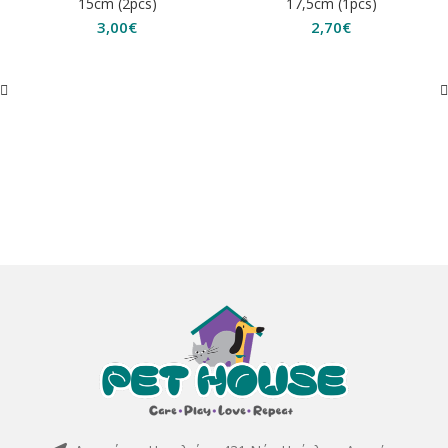
15cm (2pcs)
17,5cm (1pcs)
3,00
€
2,70
€