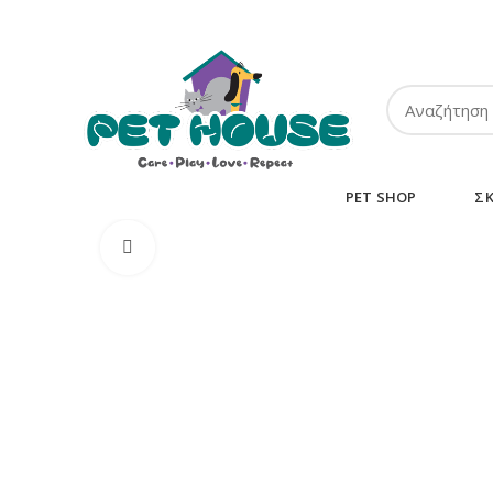
ΤΗΛ:
2102849911
-
2110131032
-
6943002233
PET SHOP
Σ
Κλικ για μεγέθυνση