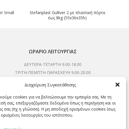
ΕΞΑΝΤΛΗΘΗΚΕ
er Small
Stefanplast Gulliver 2 με πλαστική πόρτα
έως 8kg (55x36x35h)
ΩΡΆΡΙΟ ΛΕΙΤΟΥΡΓΊΑΣ
ΔΕΥΤΕΡΑ-ΤΕΤΑΡΤΗ 9.00-18.00
ΤΡΙΤΗ-ΠΕΜΠΤΗ-ΠΑΡΑΣΚΕΥΗ 9.00-20.00
ΣΑΒΒΑΤΟ 9.00-15.00
Διαχείριση Συγκατάθεσης
ιούμε cookies για να βελτιώσουμε την εμπειρία σας. Με τη
σή σας, επεξεργαζόμαστε δεδομένα όπως η περιήγηση και οι
ΕΓΓΡΑΦΕΊΤΕ ΓΙΑ ΝΑ ΛΑΜΒΆΝΕΤΕ ΠΡΏΤΟΙ NΈΑ &
ις σας (πχ η γλώσσα). Η μη αποδοχή ορισμένων cookies ίσως
ΠΡΟΣΦΟΡΈΣ ΜΑΣ!
 ορισμένες λειτουργίες του ιστότοπου.