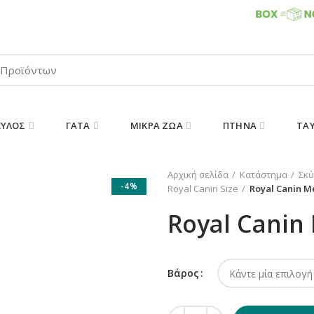
ΠΑΡΑΛΑΒΕΤΕ ΤΗΝ ΠΑΡΑΓΓΕΛΙΑ ΣΑΣ 24/7
ΚΎΛΟΣ
ΓΆΤΑ
ΜΙΚΡΆ ΖΏΑ
ΠΤΗΝΆ
ΤΑ
Αρχική σελίδα
Κατάστημα
Σκύ
-4%
Royal Canin Size
Royal Canin M
Royal Canin
Βάρος
Royal Canin Medium Sterilised 