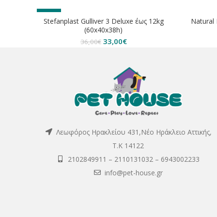
-8%
ΕΞΑΝΤΛ
Stefanplast Gulliver 3 Deluxe έως 12kg
Natural
(60x40x38h)
Original
Η
33,00
€
36,00
€
price
τρέχουσα
was:
τιμή
36,00€.
είναι:
33,00€.
Λεωφόρος Ηρακλείου 431,Νέο Ηράκλειο Αττικής,
Τ.Κ 14122
2102849911
–
2110131032
–
6943002233
info@pet-house.gr