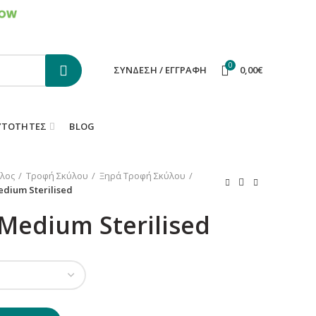
ΕΠΙΚΟΙΝΩΝΙΑ
FAQS
0
ΣΎΝΔΕΣΗ / ΕΓΓΡΑΦΉ
0,00
€
ΥΤΌΤΗΤΕΣ
BLOG
λος
Τροφή Σκύλου
Ξηρά Τροφή Σκύλου
edium Sterilised
 Medium Sterilised
ποσότητα