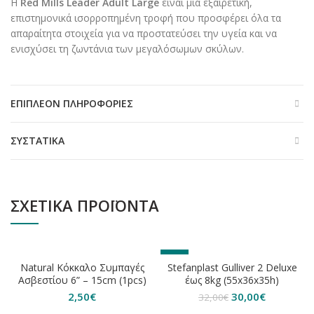
Η
Red Mills Leader Adult Large
είναι μια εξαιρετική,
επιστημονικά ισορροπημένη τροφή που προσφέρει όλα τα
απαραίτητα στοιχεία για να προστατεύσει την υγεία και να
ενισχύσει τη ζωντάνια των μεγαλόσωμων σκύλων.
ΕΠΙΠΛΈΟΝ ΠΛΗΡΟΦΟΡΊΕΣ
ΣΥΣΤΑΤΙΚΆ
ΣΧΕΤΙΚΆ ΠΡΟΪΌΝΤΑ
ΕΞΑΝΤΛΗΘΗΚΕ
-6%
Natural Κόκκαλο Συμπαγές
Stefanplast Gulliver 2 Deluxe
Ασβεστίου 6” – 15cm (1pcs)
έως 8kg (55x36x35h)
Original
Η
2,50
€
30,00
€
32,00
€
price
τρέχουσα