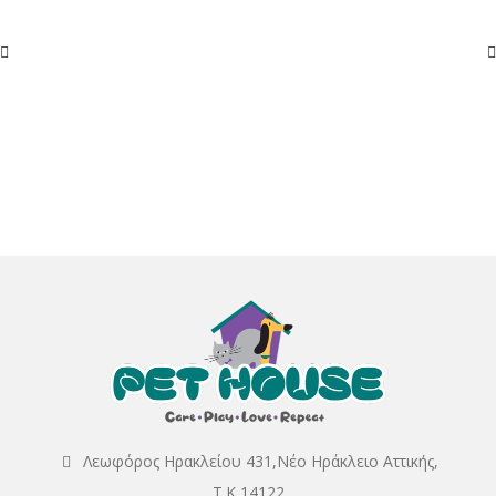
was:
τιμή
32,00€.
είναι:
30,00€.
Λεωφόρος Ηρακλείου 431,Νέο Ηράκλειο Αττικής,
Τ.Κ 14122