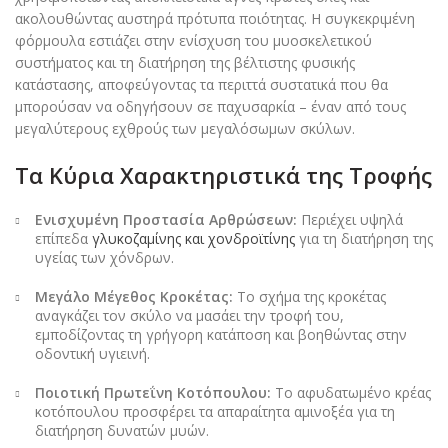
ακολουθώντας αυστηρά πρότυπα ποιότητας. Η συγκεκριμένη
φόρμουλα εστιάζει στην ενίσχυση του μυοσκελετικού
συστήματος και τη διατήρηση της βέλτιστης φυσικής
κατάστασης, αποφεύγοντας τα περιττά συστατικά που θα
μπορούσαν να οδηγήσουν σε παχυσαρκία – έναν από τους
μεγαλύτερους εχθρούς των μεγαλόσωμων σκύλων.
Τα Κύρια Χαρακτηριστικά της Τροφής
Ενισχυμένη Προστασία Αρθρώσεων:
Περιέχει υψηλά
επίπεδα
γλυκοζαμίνης και χονδροϊτίνης
για τη διατήρηση της
υγείας των χόνδρων.
Μεγάλο Μέγεθος Κροκέτας:
Το σχήμα της κροκέτας
αναγκάζει τον σκύλο να μασάει την τροφή του,
εμποδίζοντας τη γρήγορη κατάποση και βοηθώντας στην
οδοντική υγιεινή.
Ποιοτική Πρωτεΐνη Κοτόπουλου:
Το αφυδατωμένο κρέας
κοτόπουλου προσφέρει τα απαραίτητα αμινοξέα για τη
διατήρηση δυνατών μυών.