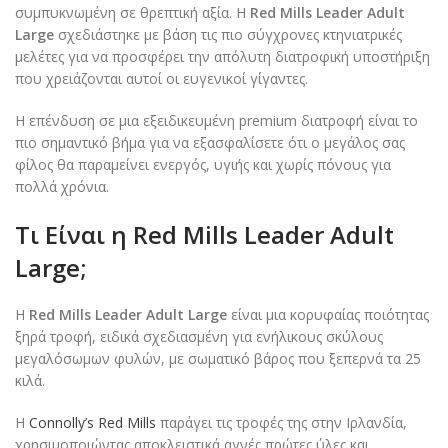
συμπυκνωμένη σε θρεπτική αξία. Η
Red Mills Leader Adult
Large
σχεδιάστηκε με βάση τις πιο σύγχρονες κτηνιατρικές
μελέτες για να προσφέρει την απόλυτη διατροφική υποστήριξη
που χρειάζονται αυτοί οι ευγενικοί γίγαντες.
Η επένδυση σε μια εξειδικευμένη premium διατροφή είναι το
πιο σημαντικό βήμα για να εξασφαλίσετε ότι ο μεγάλος σας
φίλος θα παραμείνει ενεργός, υγιής και χωρίς πόνους για
πολλά χρόνια.
Τι Είναι η Red Mills Leader Adult
Large;
Η
Red Mills Leader Adult Large
είναι μια κορυφαίας ποιότητας
ξηρά τροφή, ειδικά σχεδιασμένη για ενήλικους σκύλους
μεγαλόσωμων φυλών, με σωματικό βάρος που ξεπερνά τα 25
κιλά.
Η
Connolly’s Red Mills
παράγει τις τροφές της στην Ιρλανδία,
χρησιμοποιώντας αποκλειστικά αγνές πρώτες ύλες και