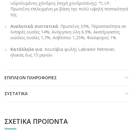
υδρολυμένος χόνδρος (πηγή χονδροϊτίνης). *L.I.P.:
Πρωτεΐνη επιλεγμένη με βάση την πολύ υψηλή πεπτικότητά
της.
Αναλυτικά συστατικά:
Πρωτεΐνη 33%, Περιεκτικότητα σε
λιπαρές ουσίες 14%, Ανόργανη ύλη 6,9%, Ακατέργαστες
ινώδεις ουσίες 1,7%, Ασβέστιο 1,25%, Φώσφορος 1%.
Κατάλληλο για:
Κουτάβια φυλής Labrador Retriever,
ηλικίας έως 15 μηνών.
ΕΠΙΠΛΈΟΝ ΠΛΗΡΟΦΟΡΊΕΣ
ΣΥΣΤΑΤΙΚΆ
ΣΧΕΤΙΚΆ ΠΡΟΪΌΝΤΑ