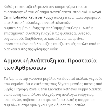
Καθώς το κουτάβι εξερευνά τον κόσμο γύρω του, το
ανοσοποιητικό του σύστημα αναπτύσσεται σταδιακά. Η
Royal
Canin Labrador Retriever Puppy
περιέχει ένα πατενταρισμένο,
αποκλειστικό σύμπλεγμα αντιοξειδωτικών,
συμπεριλαμβανομένης της πολύτιμης βιταμίνης Ε. Αυτή η
επιστημονική σύνθεση ενισχύει τις φυσικές άμυνες του
οργανισμού, βοηθώντας το κουτάβι να παραμείνει
προστατευμένο από λοιμώξεις και εξωτερικές απειλές κατά τη
διάρκεια αυτής της κρίσιμης ηλικίας.
Αρμονική Ανάπτυξη και Προστασία
των Αρθρώσεων
Τα Λαμπραντόρ γίνονται μεγάλοι και δυνατοί σκύλοι, γεγονός
που σημαίνει ότι ο σκελετός τους δέχεται μεγάλες πιέσεις από
νωρίς. Η τροφή Royal Canin Labrador Retriever Puppy διαθέτει
μια ιδανική και απόλυτα ελεγχόμενη αναλογία ενέργειας,
πρωτεϊνών, ασβεστίου και φωσφόρου. Αυτή η ισορροπία
συμβάλλει στην ομαλή και υγιή δόμηση των οστών,