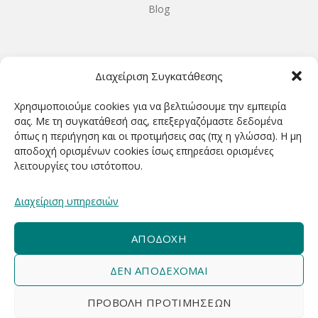
Blog
ΩΡΆΡΙΟ ΛΕΙΤΟΥΡΓΊΑΣ
Διαχείριση Συγκατάθεσης
ΔΕΥΤΕΡΑ-ΤΕΤΑΡΤΗ 9.00-18.00
Χρησιμοποιούμε cookies για να βελτιώσουμε την εμπειρία
ΤΡΙΤΗ-ΠΕΜΠΤΗ-ΠΑΡΑΣΚΕΥΗ 9.00-20.00
σας. Με τη συγκατάθεσή σας, επεξεργαζόμαστε δεδομένα
όπως η περιήγηση και οι προτιμήσεις σας (πχ η γλώσσα). Η μη
ΣΑΒΒΑΤΟ 9.00-15.00
αποδοχή ορισμένων cookies ίσως επηρεάσει ορισμένες
λειτουργίες του ιστότοπου.
ΕΓΓΡΑΦΕΊΤΕ ΓΙΑ ΝΑ ΛΑΜΒΆΝΕΤΕ ΠΡΏΤΟΙ NΈΑ &
Διαχείριση υπηρεσιών
ΠΡΟΣΦΟΡΈΣ ΜΑΣ!
ΑΠΟΔΟΧΉ
ΔΕΝ ΑΠΟΔΈΧΟΜΑΙ
ΠΡΟΒΟΛΉ ΠΡΟΤΙΜΉΣΕΩΝ