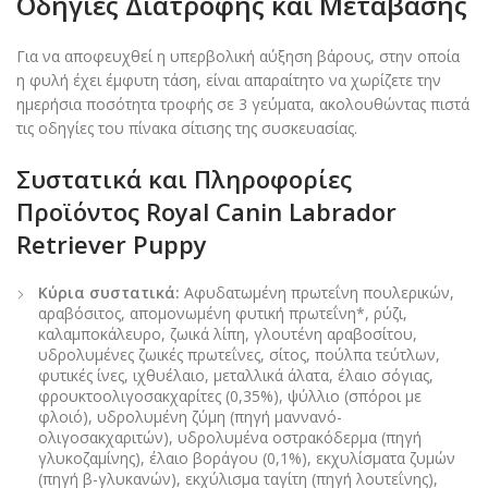
Οδηγίες Διατροφής και Μετάβασης
Για να αποφευχθεί η υπερβολική αύξηση βάρους, στην οποία
η φυλή έχει έμφυτη τάση, είναι απαραίτητο να χωρίζετε την
ημερήσια ποσότητα τροφής σε 3 γεύματα, ακολουθώντας πιστά
τις οδηγίες του πίνακα σίτισης της συσκευασίας.
Συστατικά και Πληροφορίες
Προϊόντος Royal Canin Labrador
Retriever Puppy
Κύρια συστατικά:
Αφυδατωμένη πρωτεΐνη πουλερικών,
αραβόσιτος, απομονωμένη φυτική πρωτεΐνη*, ρύζι,
καλαμποκάλευρο, ζωικά λίπη, γλουτένη αραβοσίτου,
υδρολυμένες ζωικές πρωτεΐνες, σίτος, πούλπα τεύτλων,
φυτικές ίνες, ιχθυέλαιο, μεταλλικά άλατα, έλαιο σόγιας,
φρουκτοολιγοσακχαρίτες (0,35%), ψύλλιο (σπόροι με
φλοιό), υδρολυμένη ζύμη (πηγή μαννανό-
ολιγοσακχαριτών), υδρολυμένα οστρακόδερμα (πηγή
γλυκοζαμίνης), έλαιο βοράγου (0,1%), εκχυλίσματα ζυμών
(πηγή β-γλυκανών), εκχύλισμα ταγίτη (πηγή λουτεΐνης),