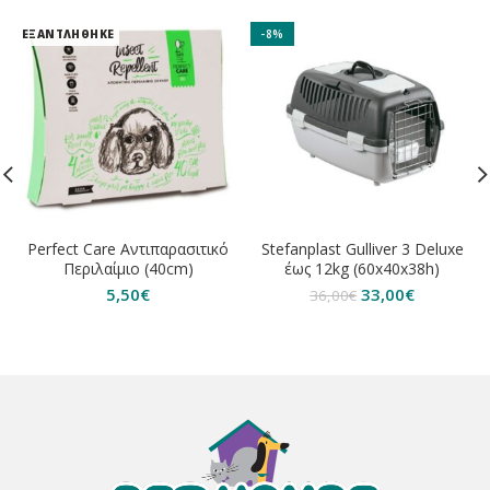
ΕΞΑΝΤΛΗΘΗΚΕ
-8%
Perfect Care Αντιπαρασιτικό
Stefanplast Gulliver 3 Deluxe
Περιλαίμιο (40cm)
έως 12kg (60x40x38h)
Original
Η
5,50
€
33,00
€
36,00
€
price
τρέχουσα
was:
τιμή
36,00€.
είναι:
33,00€.