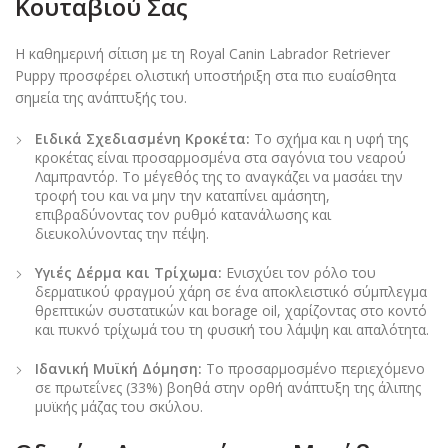
Κουταβιού Σας
Η καθημερινή σίτιση με τη Royal Canin Labrador Retriever
Puppy προσφέρει ολιστική υποστήριξη στα πιο ευαίσθητα
σημεία της ανάπτυξής του.
Ειδικά Σχεδιασμένη Κροκέτα:
Το σχήμα και η υφή της
κροκέτας είναι προσαρμοσμένα στα σαγόνια του νεαρού
Λαμπραντόρ. Το μέγεθός της το αναγκάζει να μασάει την
τροφή του και να μην την καταπίνει αμάσητη,
επιβραδύνοντας τον ρυθμό κατανάλωσης και
διευκολύνοντας την πέψη.
Υγιές Δέρμα και Τρίχωμα:
Ενισχύει τον ρόλο του
δερματικού φραγμού χάρη σε ένα αποκλειστικό σύμπλεγμα
θρεπτικών συστατικών και borage oil, χαρίζοντας στο κοντό
και πυκνό τρίχωμά του τη φυσική του λάμψη και απαλότητα.
Ιδανική Μυϊκή Δόμηση:
Το προσαρμοσμένο περιεχόμενο
σε πρωτεΐνες (33%) βοηθά στην ορθή ανάπτυξη της άλιπης
μυϊκής μάζας του σκύλου.