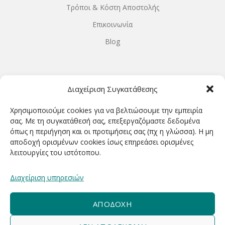
Τρόποι & Κόστη Αποστολής
Επικοινωνία
Blog
ΩΡΆΡΙΟ ΛΕΙΤΟΥΡΓΊΑΣ
Διαχείριση Συγκατάθεσης
ΔΕΥΤΕΡΑ-ΤΕΤΑΡΤΗ 9.00-18.00
Χρησιμοποιούμε cookies για να βελτιώσουμε την εμπειρία
ΤΡΙΤΗ-ΠΕΜΠΤΗ-ΠΑΡΑΣΚΕΥΗ 9.00-20.00
σας. Με τη συγκατάθεσή σας, επεξεργαζόμαστε δεδομένα
όπως η περιήγηση και οι προτιμήσεις σας (πχ η γλώσσα). Η μη
ΣΑΒΒΑΤΟ 9.00-15.00
αποδοχή ορισμένων cookies ίσως επηρεάσει ορισμένες
λειτουργίες του ιστότοπου.
ΕΓΓΡΑΦΕΊΤΕ ΓΙΑ ΝΑ ΛΑΜΒΆΝΕΤΕ ΠΡΏΤΟΙ NΈΑ &
Διαχείριση υπηρεσιών
ΠΡΟΣΦΟΡΈΣ ΜΑΣ!
ΑΠΟΔΟΧΉ