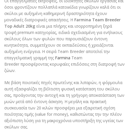
Οι επαγγελματίες εκτροφείς, οι ιδιοκτήτες σκύλων εργασίας και
όσοι φροντίζουν πολλαπλά κατοικίδια γνωρίζουν καλά ότι οι
σκύλοι με αυξημένη καθημερινή δραστηριότητα έχουν
μοναδικές διατροφικές απαιτήσεις. Η
Farmina Team Breeder
Top Adult 20kg
είναι μια πλήρης και ισορροπημένη ξηρά
τροφή premium κατηγορίας, ειδικά σχεδιασμένη για ενήλικους
σκύλους όλων των φυλών που παρουσιάζουν έντονη
κινητικότητα, συμμετέχουν σε εκπαιδεύσεις ή χρειάζονται
αυξημένη ενέργεια. Η σειρά Team Breeder αποτελεί την
επαγγελματική γραμμή της
Farmina
Team
Breeder προσφέροντας κορυφαίες επιδόσεις στη διατροφή των
ζώων.
Με βάση ποιοτικές πηγές πρωτεΐνης και λιπαρών, η φόρμουλα
αυτή εξασφαλίζει τη βέλτιστη φυσική κατάσταση του σκύλου
σας, προάγοντας την αντοχή και τη γρήγορη αποκατάσταση των
μυών μετά από έντονη άσκηση. Η μεγάλη και πρακτική
συσκευασία των 20 κιλών προσφέρει μια εξαιρετική σχέση
ποιότητας-τιμής (value for money), καθιστώντας την την πλέον
αξιόπιστη λύση για τη μακροχρόνια υποστήριξη της υγείας των
σκύλων σας.