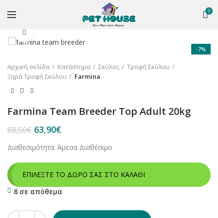
0
Κλικ για μεγέθυνση
-7%
Αρχική σελίδα
Κατάστημα
Σκύλος
Τροφή Σκύλου
Ξηρά Τροφή Σκύλου
Farmina
Farmina Team Breeder Top Adult 20kg
Original
Η
63,90
€
68,50
€
price
τρέχουσα
Διαθεσιμότητα: Άμεσα Διαθέσιμο
was:
τιμή
68,50€.
είναι:
63,90€.
ΕΠΙΛΕΞΤΕ ΤΟ ΔΩΡΟ ΣΑΣ ΣΤΟ ΚΑΛΑΘΙ
8 σε απόθεμα
Farmina Team Breeder Top Adult 20kg ποσότητα