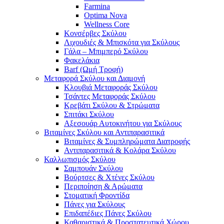
Farmina
Optima Nova
Wellness Core
Κονσέρβες Σκύλου
Λιχουδιές & Μπισκότα για Σκύλους
Γάλα – Μπιμπερό Σκύλου
Φακελάκια
Barf (Ωμή Τροφή)
Μεταφορά Σκύλου και Διαμονή
Κλουβιά Μεταφοράς Σκύλου
Τσάντες Μεταφοράς Σκύλου
Κρεβάτι Σκύλου & Στρώματα
Σπιτάκι Σκύλου
Αξεσουάρ Αυτοκινήτου για Σκύλους
Βιταμίνες Σκύλου και Αντιπαρασιτικά
Βιταμίνες & Συμπληρώματα Διατροφής
Αντιπαρασιτικά & Κολάρα Σκύλου
Καλλωπισμός Σκύλου
Σαμπουάν Σκύλου
Βούρτσες & Χτένες Σκύλου
Περιποίηση & Αρώματα
Στοματική Φροντίδα
Πάνες για Σκύλους
Επιδαπέδιες Πάνες Σκύλου
Καθαριστικά & Προστατευτικά Χώρου