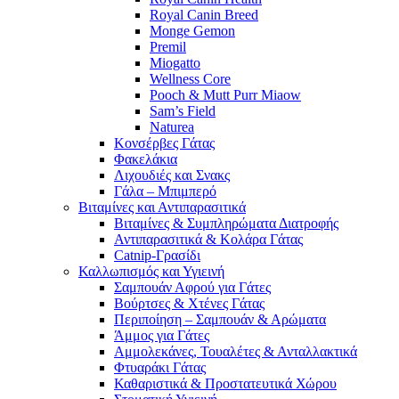
Royal Canin Breed
Monge Gemon
Premil
Miogatto
Wellness Core
Pooch & Mutt Purr Miaow
Sam’s Field
Naturea
Κονσέρβες Γάτας
Φακελάκια
Λιχουδιές και Σνακς
Γάλα – Μπιμπερό
Βιταμίνες και Αντιπαρασιτικά
Βιταμίνες & Συμπληρώματα Διατροφής
Αντιπαρασιτικά & Κολάρα Γάτας
Catnip-Γρασίδι
Καλλωπισμός και Υγιεινή
Σαμπουάν Αφρού για Γάτες
Βούρτσες & Χτένες Γάτας
Περιποίηση – Σαμπουάν & Αρώματα
Άμμος για Γάτες
Αμμολεκάνες, Τουαλέτες & Ανταλλακτικά
Φτυαράκι Γάτας
Καθαριστικά & Προστατευτικά Χώρου