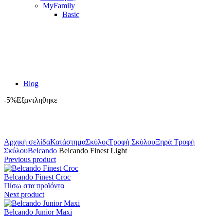
MyFamily
Basic
Blog
-5%
Εξαντληθηκε
Κλικ για μεγέθυνση
Αρχική σελίδα
Κατάστημα
Σκύλος
Τροφή Σκύλου
Ξηρά Τροφή
Σκύλου
Belcando
Belcando Finest Light
Previous product
Belcando Finest Croc
Πίσω στα προϊόντα
Next product
Belcando Junior Maxi