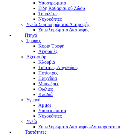
Υποστρώματα
Είδη Καθαρισμού Ζώου
Τουαλέτες
Νυχοκόπτες
Υγεία-Συμπληρώματα Διατροφής
Συμπληρώματα Διατροφής
Πτηνά
Τροφές
Κύρια Τροφή
Λιχουδιές
Αξεσουάρ
Κλουβιά
Ταϊστρες-Αυγοθήκες
Ποτίστρες
Παιχνίδια
Μπανιέρες
Φωλιές
Κλαδιά
Υγιεινή
Άμμοι
Υποστρώματα
Νυχοκόπτες
Υγεία
Συμπληρώματα Διατροφής-Αντιπαρασιτικά
Ταυτότητες