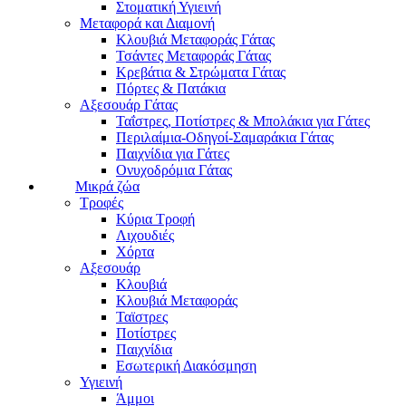
Στοματική Υγιεινή
Μεταφορά και Διαμονή
Κλουβιά Μεταφοράς Γάτας
Τσάντες Μεταφοράς Γάτας
Κρεβάτια & Στρώματα Γάτας
Πόρτες & Πατάκια
Αξεσουάρ Γάτας
Ταΐστρες, Ποτίστρες & Μπολάκια για Γάτες
Περιλαίμια-Οδηγοί-Σαμαράκια Γάτας
Παιχνίδια για Γάτες
Ονυχοδρόμια Γάτας
Μικρά ζώα
Τροφές
Κύρια Τροφή
Λιχουδιές
Χόρτα
Αξεσουάρ
Κλουβιά
Κλουβιά Μεταφοράς
Ταϊστρες
Ποτίστρες
Παιχνίδια
Εσωτερική Διακόσμηση
Υγιεινή
Άμμοι