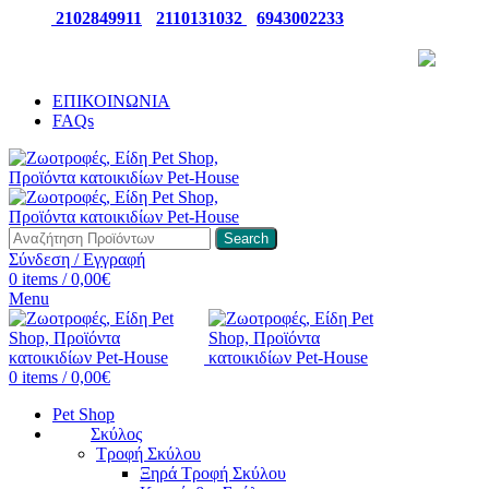
ΤΗΛ:
2102849911
-
2110131032
-
6943002233
ΠΑΡΑΛΑΒΕΤΕ ΤΗΝ ΠΑΡΑΓΓΕΛΙΑ ΣΑΣ 24/7
ΕΠΙΚΟΙΝΩΝΙΑ
FAQs
Search
Σύνδεση / Εγγραφή
0
items
/
0,00
€
Menu
0
items
/
0,00
€
Pet Shop
Σκύλος
Τροφή Σκύλου
Ξηρά Τροφή Σκύλου