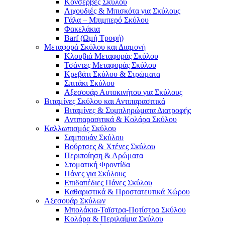
Κονσέρβες Σκύλου
Λιχουδιές & Μπισκότα για Σκύλους
Γάλα – Μπιμπερό Σκύλου
Φακελάκια
Barf (Ωμή Τροφή)
Μεταφορά Σκύλου και Διαμονή
Κλουβιά Μεταφοράς Σκύλου
Τσάντες Μεταφοράς Σκύλου
Κρεβάτι Σκύλου & Στρώματα
Σπιτάκι Σκύλου
Αξεσουάρ Αυτοκινήτου για Σκύλους
Βιταμίνες Σκύλου και Αντιπαρασιτικά
Βιταμίνες & Συμπληρώματα Διατροφής
Αντιπαρασιτικά & Κολάρα Σκύλου
Καλλωπισμός Σκύλου
Σαμπουάν Σκύλου
Βούρτσες & Χτένες Σκύλου
Περιποίηση & Αρώματα
Στοματική Φροντίδα
Πάνες για Σκύλους
Επιδαπέδιες Πάνες Σκύλου
Καθαριστικά & Προστατευτικά Χώρου
Αξεσουάρ Σκύλων
Μπολάκια-Ταϊστρα-Ποτίστρα Σκύλου
Κολάρα & Περιλαίμια Σκύλου