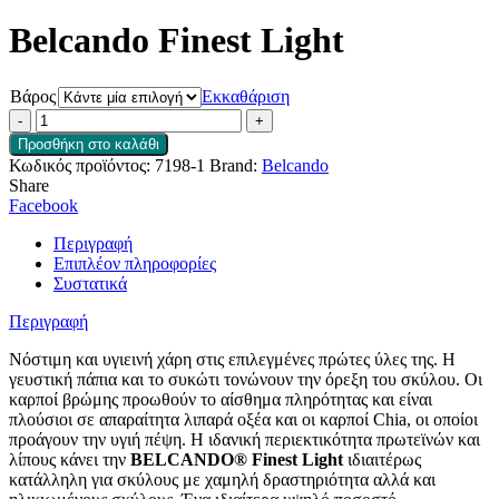
Belcando Finest Light
Βάρος
Εκκαθάριση
Belcando
Finest
Προσθήκη στο καλάθι
Light
Κωδικός προϊόντος:
7198-1
Brand:
Belcando
ποσότητα
Share
Facebook
Περιγραφή
Επιπλέον πληροφορίες
Συστατικά
Περιγραφή
Νόστιμη και υγιεινή χάρη στις επιλεγμένες πρώτες ύλες της. Η
γευστική πάπια και το συκώτι τονώνουν την όρεξη του σκύλου. Οι
καρποί βρώμης προωθούν το αίσθημα πληρότητας και είναι
πλούσιοι σε απαραίτητα λιπαρά οξέα και οι καρποί Chia, οι οποίοι
προάγουν την υγιή πέψη. Η ιδανική περιεκτικότητα πρωτεϊνών και
λίπους κάνει την
BELCANDO® Finest Light
ιδιαιτέρως
κατάλληλη για σκύλους με χαμηλή δραστηριότητα αλλά και