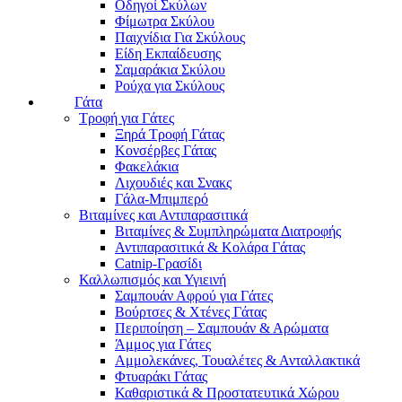
Οδηγοί Σκύλων
Φίμωτρα Σκύλου
Παιχνίδια Για Σκύλους
Είδη Εκπαίδευσης
Σαμαράκια Σκύλου
Ρούχα για Σκύλους
Γάτα
Τροφή για Γάτες
Ξηρά Τροφή Γάτας
Κονσέρβες Γάτας
Φακελάκια
Λιχουδιές και Σνακς
Γάλα-Μπιμπερό
Βιταμίνες και Αντιπαρασιτικά
Βιταμίνες & Συμπληρώματα Διατροφής
Αντιπαρασιτικά & Κολάρα Γάτας
Catnip-Γρασίδι
Καλλωπισμός και Υγιεινή
Σαμπουάν Αφρού για Γάτες
Βούρτσες & Χτένες Γάτας
Περιποίηση – Σαμπουάν & Αρώματα
Άμμος για Γάτες
Αμμολεκάνες, Τουαλέτες & Ανταλλακτικά
Φτυαράκι Γάτας
Καθαριστικά & Προστατευτικά Χώρου