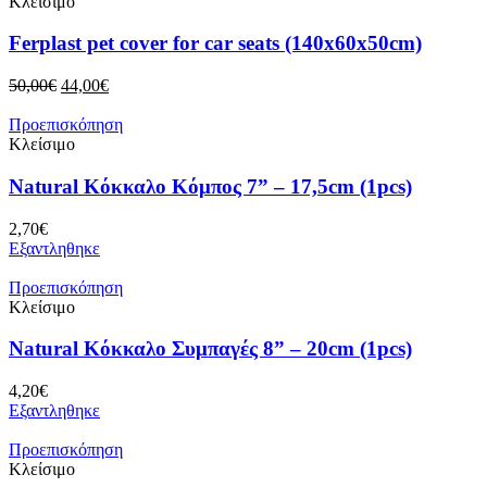
Κλείσιμο
Ferplast pet cover for car seats (140x60x50cm)
Original
Η
50,00
€
44,00
€
price
τρέχουσα
was:
τιμή
Προεπισκόπηση
50,00€.
είναι:
Κλείσιμο
44,00€.
Natural Κόκκαλο Κόμπος 7” – 17,5cm (1pcs)
2,70
€
Εξαντληθηκε
Προεπισκόπηση
Κλείσιμο
Natural Κόκκαλο Συμπαγές 8” – 20cm (1pcs)
4,20
€
Εξαντληθηκε
Προεπισκόπηση
Κλείσιμο