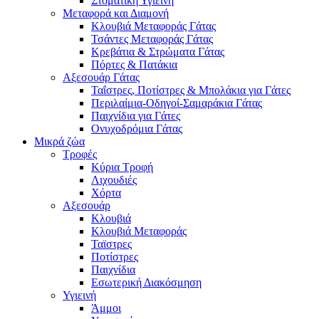
Στοματική Υγιεινή
Μεταφορά και Διαμονή
Κλουβιά Μεταφοράς Γάτας
Τσάντες Μεταφοράς Γάτας
Κρεβάτια & Στρώματα Γάτας
Πόρτες & Πατάκια
Αξεσουάρ Γάτας
Ταΐστρες, Ποτίστρες & Μπολάκια για Γάτες
Περιλαίμια-Οδηγοί-Σαμαράκια Γάτας
Παιχνίδια για Γάτες
Ονυχοδρόμια Γάτας
Μικρά ζώα
Τροφές
Κύρια Τροφή
Λιχουδιές
Χόρτα
Αξεσουάρ
Κλουβιά
Κλουβιά Μεταφοράς
Ταϊστρες
Ποτίστρες
Παιχνίδια
Εσωτερική Διακόσμηση
Υγιεινή
Άμμοι