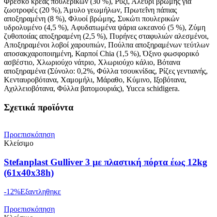
Φρέσκο κρέας πουλερικών (30 %), Ρύζι, Αλεύρι βρώμης για
ζωοτροφές (20 %), Άμυλο γεωμήλων, Πρωτεΐνη πάπιας
αποξηραμένη (8 %), Φλυοί βρώμης, Συκώτι πουλερικών
υδρολυμένο (4,5 %), Aφυδατωμένα ψάρια ωκεανού (5 %), Ζύμη
ζυθοποιίας αποξηραμένη (2,5 %), Πυρήνες σταφυλιών αλεσμένοι,
Αποξηραμένοι λοβοί χαρουπιών, Πούλπα αποξηραμένων τεύτλων
αποσακχαροποιημένη, Καρποί Chia (1,5 %), Όξινο φωσφορικό
ασβέστιο, Χλωριούχο νάτριο, Χλωριούχο κάλιο, Βότανα
αποξηραμένα (Σύνολο: 0,2%, Φύλλα τσουκνίδας, Ρίζες γεντιανής,
Κενταυροβότανα, Χαμομήλι, Μάραθο, Κύμινο, Ιξοβότανα,
Αχιλλειοβότανα, Φύλλα βατομουριάς), Yucca schidigera.
Σχετικά προϊόντα
Προεπισκόπηση
Κλείσιμο
Stefanplast Gulliver 3 με πλαστική πόρτα έως 12kg
(61x40x38h)
-12%
Εξαντληθηκε
Προεπισκόπηση