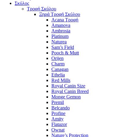
Σκύλος
Τροφή Σκύλου
Ξηρά Τροφή Σκύλου
Acana Τροφή
Amanova
Ambrosia
Platinum
Naturea
Sam’s Field
Pooch & Mutt
Orijen
Charm
Canagan
Ethelia
Red Mills
Royal Canin Size
Royal Canin Breed
Monge Gemon
Premil
Belcando
Profine
Amity
Flatazor
Ownat
Nature’s Protection