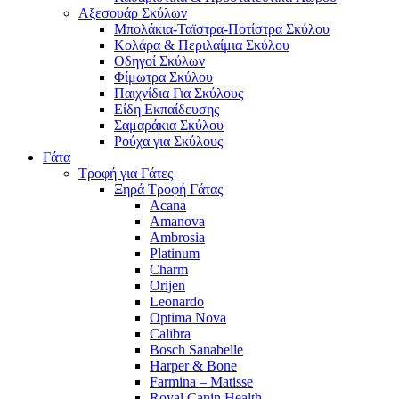
Αξεσουάρ Σκύλων
Μπολάκια-Ταϊστρα-Ποτίστρα Σκύλου
Κολάρα & Περιλαίμια Σκύλου
Οδηγοί Σκύλων
Φίμωτρα Σκύλου
Παιχνίδια Για Σκύλους
Είδη Εκπαίδευσης
Σαμαράκια Σκύλου
Ρούχα για Σκύλους
Γάτα
Τροφή για Γάτες
Ξηρά Τροφή Γάτας
Acana
Amanova
Ambrosia
Platinum
Charm
Orijen
Leonardo
Optima Nova
Calibra
Bosch Sanabelle
Harper & Bone
Farmina – Matisse
Royal Canin Health