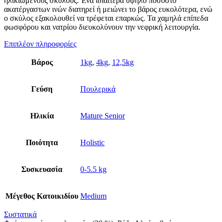
ηλικιωμένους σκύλους. Ένα ιδιαίτερα υψηλό ποσοστό
ακατέργαστων ινών διατηρεί ή μειώνει το βάρος ευκολότερα, ενώ
ο σκύλος εξακολουθεί να τρέφεται επαρκώς. Τα χαμηλά επίπεδα
φωσφόρου και νατρίου διευκολύνουν την νεφρική λειτουργία.
Επιπλέον πληροφορίες
Βάρος
1kg
,
4kg
,
12,5kg
Γεύση
Πουλερικά
Ηλικία
Mature Senior
Ποιότητα
Holistic
Συσκευασία
0-5.5 kg
Μέγεθος Κατοικιδίου
Medium
Συστατικά