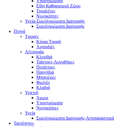
Υποστρώματα
Είδη Καθαρισμού Ζώου
Τουαλέτες
Νυχοκόπτες
Υγεία-Συμπληρώματα Διατροφής
Συμπληρώματα Διατροφής
Πτηνά
Τροφές
Κύρια Τροφή
Λιχουδιές
Αξεσουάρ
Κλουβιά
Ταϊστρες-Αυγοθήκες
Ποτίστρες
Παιχνίδια
Μπανιέρες
Φωλιές
Κλαδιά
Υγιεινή
Άμμοι
Υποστρώματα
Νυχοκόπτες
Υγεία
Συμπληρώματα Διατροφής-Αντιπαρασιτικά
Ταυτότητες