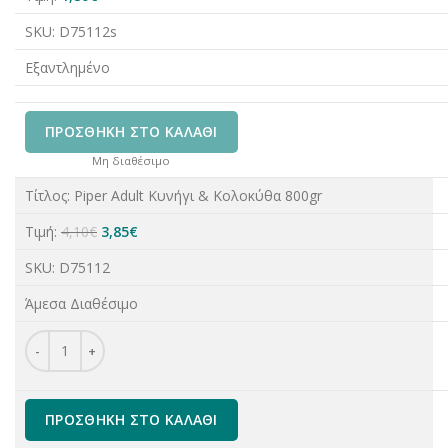
SKU:
D75112s
Εξαντλημένο
ΠΡΟΣΘΉΚΗ ΣΤΟ ΚΑΛΆΘΙ
Μη διαθέσιμο
Τίτλος:
Piper Adult Κυνήγι & Κολοκύθα 800gr
Original
Η
Τιμή:
4,10
€
3,85
€
price
τρέχουσα
SKU:
D75112
was:
τιμή
4,10€.
είναι:
Άμεσα Διαθέσιμο
3,85€.
Piper Adult Κυνήγι & Κολοκύθα ποσότητα
ΠΡΟΣΘΉΚΗ ΣΤΟ ΚΑΛΆΘΙ