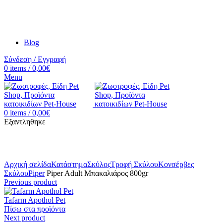
Blog
Σύνδεση / Εγγραφή
0
items
/
0,00
€
Menu
0
items
/
0,00
€
Εξαντληθηκε
Κλικ για μεγέθυνση
Αρχική σελίδα
Κατάστημα
Σκύλος
Τροφή Σκύλου
Κονσέρβες
Σκύλου
Piper
Piper Adult Μπακαλιάρος 800gr
Previous product
Tafarm Apothol Pet
Πίσω στα προϊόντα
Next product