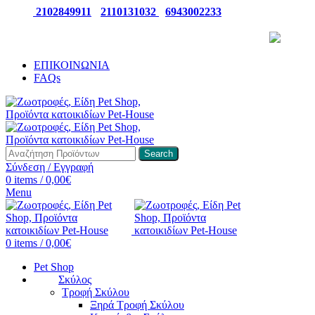
ΤΗΛ:
2102849911
-
2110131032
-
6943002233
ΠΑΡΑΛΑΒΕΤΕ ΤΗΝ ΠΑΡΑΓΓΕΛΙΑ ΣΑΣ 24/7
ΕΠΙΚΟΙΝΩΝΙΑ
FAQs
Search
Σύνδεση / Εγγραφή
0
items
/
0,00
€
Menu
0
items
/
0,00
€
Pet Shop
Σκύλος
Τροφή Σκύλου
Ξηρά Τροφή Σκύλου