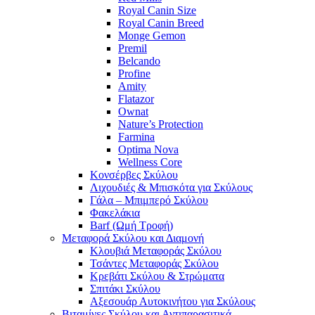
Royal Canin Size
Royal Canin Breed
Monge Gemon
Premil
Belcando
Profine
Amity
Flatazor
Ownat
Nature’s Protection
Farmina
Optima Nova
Wellness Core
Κονσέρβες Σκύλου
Λιχουδιές & Μπισκότα για Σκύλους
Γάλα – Μπιμπερό Σκύλου
Φακελάκια
Barf (Ωμή Τροφή)
Μεταφορά Σκύλου και Διαμονή
Κλουβιά Μεταφοράς Σκύλου
Τσάντες Μεταφοράς Σκύλου
Κρεβάτι Σκύλου & Στρώματα
Σπιτάκι Σκύλου
Αξεσουάρ Αυτοκινήτου για Σκύλους
Βιταμίνες Σκύλου και Αντιπαρασιτικά