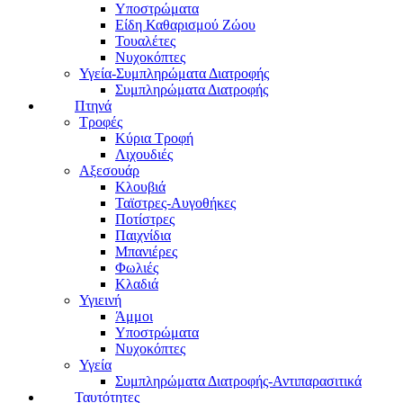
Υποστρώματα
Είδη Καθαρισμού Ζώου
Τουαλέτες
Νυχοκόπτες
Υγεία-Συμπληρώματα Διατροφής
Συμπληρώματα Διατροφής
Πτηνά
Τροφές
Κύρια Τροφή
Λιχουδιές
Αξεσουάρ
Κλουβιά
Ταϊστρες-Αυγοθήκες
Ποτίστρες
Παιχνίδια
Μπανιέρες
Φωλιές
Κλαδιά
Υγιεινή
Άμμοι
Υποστρώματα
Νυχοκόπτες
Υγεία
Συμπληρώματα Διατροφής-Αντιπαρασιτικά
Ταυτότητες