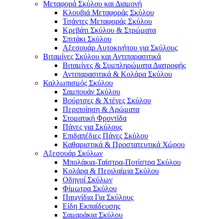
Μεταφορά Σκύλου και Διαμονή
Κλουβιά Μεταφοράς Σκύλου
Τσάντες Μεταφοράς Σκύλου
Κρεβάτι Σκύλου & Στρώματα
Σπιτάκι Σκύλου
Αξεσουάρ Αυτοκινήτου για Σκύλους
Βιταμίνες Σκύλου και Αντιπαρασιτικά
Βιταμίνες & Συμπληρώματα Διατροφής
Αντιπαρασιτικά & Κολάρα Σκύλου
Καλλωπισμός Σκύλου
Σαμπουάν Σκύλου
Βούρτσες & Χτένες Σκύλου
Περιποίηση & Αρώματα
Στοματική Φροντίδα
Πάνες για Σκύλους
Επιδαπέδιες Πάνες Σκύλου
Καθαριστικά & Προστατευτικά Χώρου
Αξεσουάρ Σκύλων
Μπολάκια-Ταϊστρα-Ποτίστρα Σκύλου
Κολάρα & Περιλαίμια Σκύλου
Οδηγοί Σκύλων
Φίμωτρα Σκύλου
Παιχνίδια Για Σκύλους
Είδη Εκπαίδευσης
Σαμαράκια Σκύλου