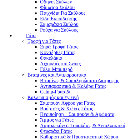
Οδηγοί Σκύλων
Φίμωτρα Σκύλου
Παιχνίδια Για Σκύλους
Είδη Εκπαίδευσης
Σαμαράκια Σκύλου
Ρούχα για Σκύλους
Γάτα
Τροφή για Γάτες
Ξηρά Τροφή Γάτας
Κονσέρβες Γάτας
Φακελάκια
Λιχουδιές και Σνακς
Γάλα-Μπιμπερό
Βιταμίνες και Αντιπαρασιτικά
Βιταμίνες & Συμπληρώματα Διατροφής
Αντιπαρασιτικά & Κολάρα Γάτας
Catnip-Γρασίδι
Καλλωπισμός και Υγιεινή
Σαμπουάν Αφρού για Γάτες
Βούρτσες & Χτένες Γάτας
Περιποίηση – Σαμπουάν & Αρώματα
Άμμος για Γάτες
Αμμολεκάνες, Τουαλέτες & Ανταλλακτικά
Φτυαράκι Γάτας
Καθαριστικά & Προστατευτικά Χώρου