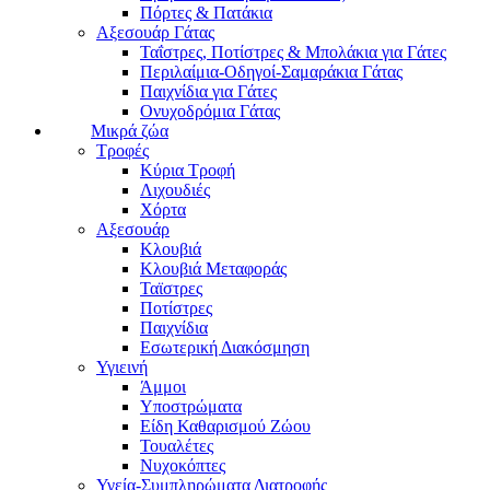
Πόρτες & Πατάκια
Αξεσουάρ Γάτας
Ταΐστρες, Ποτίστρες & Μπολάκια για Γάτες
Περιλαίμια-Οδηγοί-Σαμαράκια Γάτας
Παιχνίδια για Γάτες
Ονυχοδρόμια Γάτας
Μικρά ζώα
Τροφές
Κύρια Τροφή
Λιχουδιές
Χόρτα
Αξεσουάρ
Κλουβιά
Κλουβιά Μεταφοράς
Ταϊστρες
Ποτίστρες
Παιχνίδια
Εσωτερική Διακόσμηση
Υγιεινή
Άμμοι
Υποστρώματα
Είδη Καθαρισμού Ζώου
Τουαλέτες
Νυχοκόπτες
Υγεία-Συμπληρώματα Διατροφής