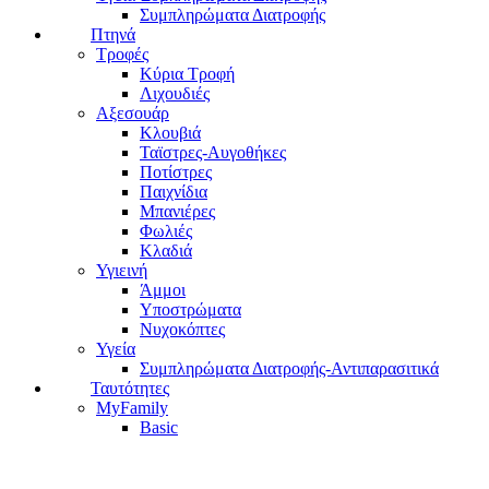
Συμπληρώματα Διατροφής
Πτηνά
Τροφές
Κύρια Τροφή
Λιχουδιές
Αξεσουάρ
Κλουβιά
Ταϊστρες-Αυγοθήκες
Ποτίστρες
Παιχνίδια
Μπανιέρες
Φωλιές
Κλαδιά
Υγιεινή
Άμμοι
Υποστρώματα
Νυχοκόπτες
Υγεία
Συμπληρώματα Διατροφής-Αντιπαρασιτικά
Ταυτότητες
MyFamily
Basic