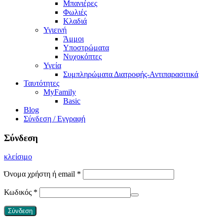
Μπανιέρες
Φωλιές
Κλαδιά
Υγιεινή
Άμμοι
Υποστρώματα
Νυχοκόπτες
Υγεία
Συμπληρώματα Διατροφής-Αντιπαρασιτικά
Ταυτότητες
MyFamily
Basic
Blog
Σύνδεση / Εγγραφή
Σύνδεση
κλείσιμο
Όνομα χρήστη ή email
*
Κωδικός
*
Σύνδεση