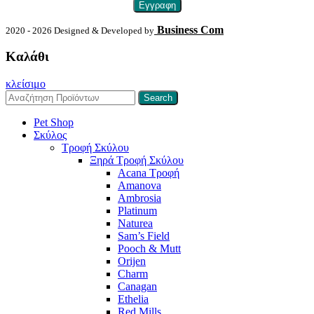
Business Com
2020 - 2026 Designed & Developed by
Καλάθι
κλείσιμο
Search
Pet Shop
Σκύλος
Τροφή Σκύλου
Ξηρά Τροφή Σκύλου
Acana Τροφή
Amanova
Ambrosia
Platinum
Naturea
Sam’s Field
Pooch & Mutt
Orijen
Charm
Canagan
Ethelia
Red Mills