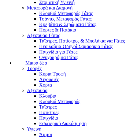
Στοματική Υγιεινή
Μεταφορά και Διαμονή
Κλουβιά Μεταφοράς Γάτας
Τσάντες Μεταφοράς Γάτας
Κρεβάτια & Στρώματα Γάτας
Πόρτες & Πατάκια
Αξεσουάρ Γάτας
Ταΐστρες, Ποτίστρες & Μπολάκια για Γάτες
Περιλαίμια-Οδηγοί-Σαμαράκια Γάτας
Παιχνίδια για Γάτες
Ονυχοδρόμια Γάτας
Μικρά ζώα
Τροφές
Κύρια Τροφή
Λιχουδιές
Χόρτα
Αξεσουάρ
Κλουβιά
Κλουβιά Μεταφοράς
Ταϊστρες
Ποτίστρες
Παιχνίδια
Εσωτερική Διακόσμηση
Υγιεινή
Άμμοι