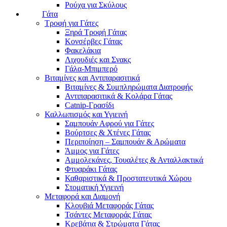
Ρούχα για Σκύλους
Γάτα
Τροφή για Γάτες
Ξηρά Τροφή Γάτας
Κονσέρβες Γάτας
Φακελάκια
Λιχουδιές και Σνακς
Γάλα-Μπιμπερό
Βιταμίνες και Αντιπαρασιτικά
Βιταμίνες & Συμπληρώματα Διατροφής
Αντιπαρασιτικά & Κολάρα Γάτας
Catnip-Γρασίδι
Καλλωπισμός και Υγιεινή
Σαμπουάν Αφρού για Γάτες
Βούρτσες & Χτένες Γάτας
Περιποίηση – Σαμπουάν & Αρώματα
Άμμος για Γάτες
Αμμολεκάνες, Τουαλέτες & Ανταλλακτικά
Φτυαράκι Γάτας
Καθαριστικά & Προστατευτικά Χώρου
Στοματική Υγιεινή
Μεταφορά και Διαμονή
Κλουβιά Μεταφοράς Γάτας
Τσάντες Μεταφοράς Γάτας
Κρεβάτια & Στρώματα Γάτας