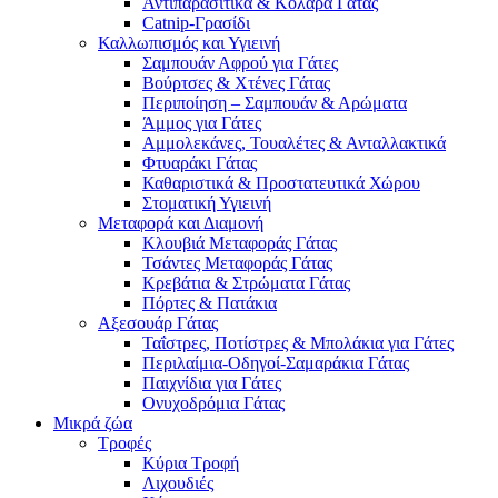
Αντιπαρασιτικά & Κολάρα Γάτας
Catnip-Γρασίδι
Καλλωπισμός και Υγιεινή
Σαμπουάν Αφρού για Γάτες
Βούρτσες & Χτένες Γάτας
Περιποίηση – Σαμπουάν & Αρώματα
Άμμος για Γάτες
Αμμολεκάνες, Τουαλέτες & Ανταλλακτικά
Φτυαράκι Γάτας
Καθαριστικά & Προστατευτικά Χώρου
Στοματική Υγιεινή
Μεταφορά και Διαμονή
Κλουβιά Μεταφοράς Γάτας
Τσάντες Μεταφοράς Γάτας
Κρεβάτια & Στρώματα Γάτας
Πόρτες & Πατάκια
Αξεσουάρ Γάτας
Ταΐστρες, Ποτίστρες & Μπολάκια για Γάτες
Περιλαίμια-Οδηγοί-Σαμαράκια Γάτας
Παιχνίδια για Γάτες
Ονυχοδρόμια Γάτας
Μικρά ζώα
Τροφές
Κύρια Τροφή
Λιχουδιές