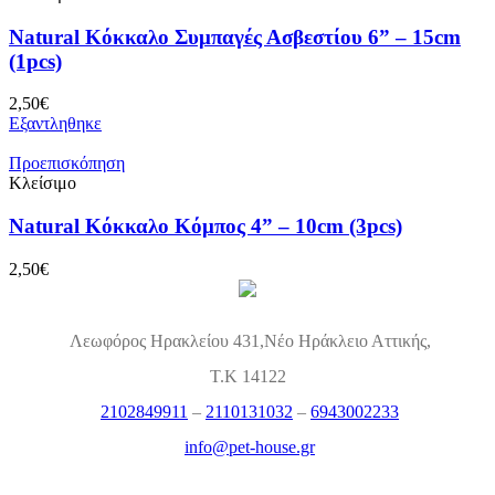
Natural Κόκκαλο Συμπαγές Ασβεστίου 6” – 15cm
(1pcs)
2,50
€
Εξαντληθηκε
Προεπισκόπηση
Κλείσιμο
Natural Κόκκαλο Κόμπος 4” – 10cm (3pcs)
2,50
€
Λεωφόρος Ηρακλείου 431,Νέο Ηράκλειο Αττικής,
Τ.Κ 14122
2102849911
–
2110131032
–
6943002233
info@pet-house.gr