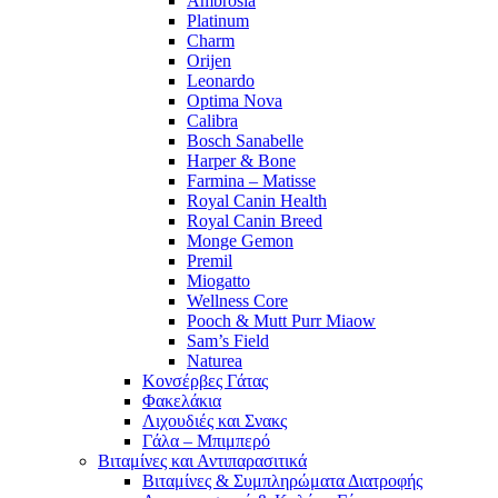
Ambrosia
Platinum
Charm
Orijen
Leonardo
Optima Nova
Calibra
Bosch Sanabelle
Harper & Bone
Farmina – Matisse
Royal Canin Health
Royal Canin Breed
Monge Gemon
Premil
Miogatto
Wellness Core
Pooch & Mutt Purr Miaow
Sam’s Field
Naturea
Κονσέρβες Γάτας
Φακελάκια
Λιχουδιές και Σνακς
Γάλα – Μπιμπερό
Βιταμίνες και Αντιπαρασιτικά
Βιταμίνες & Συμπληρώματα Διατροφής