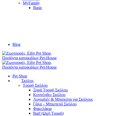
MyFamily
Basic
Blog
Pet Shop
Σκύλος
Τροφή Σκύλου
Ξηρά Τροφή Σκύλου
Κονσέρβες Σκύλου
Λιχουδιές & Μπισκότα για Σκύλους
Γάλα – Μπιμπερό Σκύλου
Φακελάκια
Barf (Ωμή Τροφή)