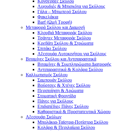
Κονσέρβες Σκύλου
Λιχουδιές & Μπισκότα για Σκύλους
Γάλα – Μπιμπερό Σκύλου
Φακελάκια
Barf (Ωμή Τροφή)
Μεταφορά Σκύλου και Διαμονή
Κλουβιά Μεταφοράς Σκύλου
Τσάντες Μεταφοράς Σκύλου
Κρεβάτι Σκύλου & Στρώματα
Σπιτάκι Σκύλου
Αξεσουάρ Αυτοκινήτου για Σκύλους
Βιταμίνες Σκύλου και Αντιπαρασιτικά
Βιταμίνες & Συμπληρώματα Διατροφής
Αντιπαρασιτικά & Κολάρα Σκύλου
Καλλωπισμός Σκύλου
Σαμπουάν Σκύλου
Βούρτσες & Χτένες Σκύλου
Περιποίηση & Αρώματα
Στοματική Φροντίδα
Πάνες για Σκύλους
Επιδαπέδιες Πάνες Σκύλου
Καθαριστικά & Προστατευτικά Χώρου
Αξεσουάρ Σκύλων
Μπολάκια-Ταϊστρα-Ποτίστρα Σκύλου
Κολάρα & Περιλαίμια Σκύλου