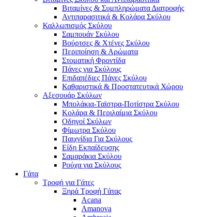
Βιταμίνες & Συμπληρώματα Διατροφής
Αντιπαρασιτικά & Κολάρα Σκύλου
Καλλωπισμός Σκύλου
Σαμπουάν Σκύλου
Βούρτσες & Χτένες Σκύλου
Περιποίηση & Αρώματα
Στοματική Φροντίδα
Πάνες για Σκύλους
Επιδαπέδιες Πάνες Σκύλου
Καθαριστικά & Προστατευτικά Χώρου
Αξεσουάρ Σκύλων
Μπολάκια-Ταϊστρα-Ποτίστρα Σκύλου
Κολάρα & Περιλαίμια Σκύλου
Οδηγοί Σκύλων
Φίμωτρα Σκύλου
Παιχνίδια Για Σκύλους
Είδη Εκπαίδευσης
Σαμαράκια Σκύλου
Ρούχα για Σκύλους
Γάτα
Τροφή για Γάτες
Ξηρά Τροφή Γάτας
Acana
Amanova