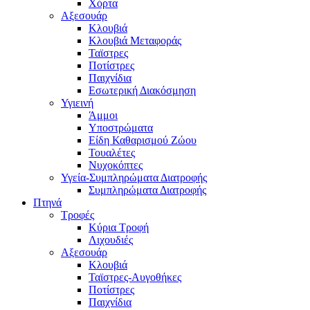
Χόρτα
Αξεσουάρ
Κλουβιά
Κλουβιά Μεταφοράς
Ταϊστρες
Ποτίστρες
Παιχνίδια
Εσωτερική Διακόσμηση
Υγιεινή
Άμμοι
Υποστρώματα
Είδη Καθαρισμού Ζώου
Τουαλέτες
Νυχοκόπτες
Υγεία-Συμπληρώματα Διατροφής
Συμπληρώματα Διατροφής
Πτηνά
Τροφές
Κύρια Τροφή
Λιχουδιές
Αξεσουάρ
Κλουβιά
Ταϊστρες-Αυγοθήκες
Ποτίστρες
Παιχνίδια