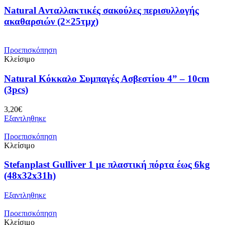
Natural Aνταλλακτικές σακούλες περισυλλογής
ακαθαρσιών (2×25τμχ)
Προεπισκόπηση
Κλείσιμο
Natural Κόκκαλο Συμπαγές Ασβεστίου 4” – 10cm
(3pcs)
3,20
€
Εξαντληθηκε
Προεπισκόπηση
Κλείσιμο
Stefanplast Gulliver 1 με πλαστική πόρτα έως 6kg
(48x32x31h)
Εξαντληθηκε
Προεπισκόπηση
Κλείσιμο