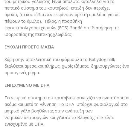
του μητρικού γάλακτος. Είναι απόλυτα κατάλληλο για το
πεπτικό σύστημα του κουταβιού, επειδή δεν περιέχει
άμυλο, (τα κουτάβια δεν εκκρίνουν αρκετή αμυλάση για να
πέψουν το άμυλο). Τέλος, η προσθήκη
φρουκτοολιγοσακχαριτών (FOS) βοηθά στη διατήρηση της
ισορροπίας της πεπτικής χλωρίδας.
ΕΥΚΟΛΗ ΠΡΟΕΤΟΙΜΑΣΙΑ
Χάρη στην αποκλειστική του φόρμουλα το Babydog milk
διαλύεται άμεσα και πλήρως, χωρίς ιζήματα, δημιουργώντες ένα
ομοιογενές μίγμα.
ΕΝΙΣΧΥΜΕΝΟ ΜΕ DHA
Το νευρικό σύστημα του κουταβιού συνεχίζει να αναπτύσσεται
ακόμα και μετά τη γέννηση. Το DHA υπάρχει φυσιολογικά στο
μητρικό γάλα βοηθώντας στην ανάπτυξη των
νοητικών λειτουργιών και γι’αυτό το Babydog milk είναι
ενισχυμένο με DHA.