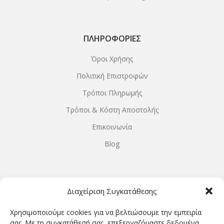
ΠΛΗΡΟΦΟΡΊΕΣ
Όροι Χρήσης
Πολιτική Επιστροφών
Τρόποι Πληρωμής
Τρόποι & Κόστη Αποστολής
Επικοινωνία
Blog
ΩΡΆΡΙΟ ΛΕΙΤΟΥΡΓΊΑΣ
Διαχείριση Συγκατάθεσης
ΔΕΥΤΕΡΑ-ΤΕΤΑΡΤΗ 9.00-18.00
Χρησιμοποιούμε cookies για να βελτιώσουμε την εμπειρία
ΤΡΙΤΗ-ΠΕΜΠΤΗ-ΠΑΡΑΣΚΕΥΗ 9.00-20.00
σας. Με τη συγκατάθεσή σας, επεξεργαζόμαστε δεδομένα