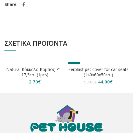
Share
ΣΧΕΤΙΚΆ ΠΡΟΪΌΝΤΑ
-12%
Natural Κόκκαλο Κόμπος 7” –
Ferplast pet cover for car seats
ΕΞΑΝΤΛΗΘΗΚΕ
17,5cm (1pcs)
(140x60x50cm)
Original
Η
2,70
€
44,00
€
50,00
€
price
τρέχουσα
was:
τιμή
50,00€.
είναι:
44,00€.