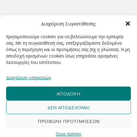
ΩΡΆΡΙΟ ΛΕΙΤΟΥΡΓΊΑΣ
Διαχείριση Συγκατάθεσης
ΔΕΥΤΕΡΑ-ΤΕΤΑΡΤΗ 9.00-18.00
Χρησιμοποιούμε cookies για να βελτιώσουμε την εμπειρία
ΤΡΙΤΗ-ΠΕΜΠΤΗ-ΠΑΡΑΣΚΕΥΗ 9.00-20.00
σας. Με τη συγκατάθεσή σας, επεξεργαζόμαστε δεδομένα
όπως η περιήγηση και οι προτιμήσεις σας (πχ η γλώσσα). Η μη
ΣΑΒΒΑΤΟ 9.00-15.00
αποδοχή ορισμένων cookies ίσως επηρεάσει ορισμένες
λειτουργίες του ιστότοπου.
ΕΓΓΡΑΦΕΊΤΕ ΓΙΑ ΝΑ ΛΑΜΒΆΝΕΤΕ ΠΡΏΤΟΙ NΈΑ &
Διαχείριση υπηρεσιών
ΠΡΟΣΦΟΡΈΣ ΜΑΣ!
ΑΠΟΔΟΧΉ
ΔΕΝ ΑΠΟΔΈΧΟΜΑΙ
ΠΡΟΒΟΛΉ ΠΡΟΤΙΜΉΣΕΩΝ
Business Com
2020 - 2026 Designed & Developed by
Όροι Χρήσης