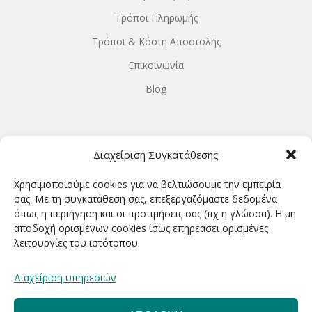
Τρόποι Πληρωμής
Τρόποι & Κόστη Αποστολής
Επικοινωνία
Blog
ΩΡΆΡΙΟ ΛΕΙΤΟΥΡΓΊΑΣ
Διαχείριση Συγκατάθεσης
ΔΕΥΤΕΡΑ-ΤΕΤΑΡΤΗ 9.00-18.00
Χρησιμοποιούμε cookies για να βελτιώσουμε την εμπειρία
ΤΡΙΤΗ-ΠΕΜΠΤΗ-ΠΑΡΑΣΚΕΥΗ 9.00-20.00
σας. Με τη συγκατάθεσή σας, επεξεργαζόμαστε δεδομένα
όπως η περιήγηση και οι προτιμήσεις σας (πχ η γλώσσα). Η μη
ΣΑΒΒΑΤΟ 9.00-15.00
αποδοχή ορισμένων cookies ίσως επηρεάσει ορισμένες
λειτουργίες του ιστότοπου.
ΕΓΓΡΑΦΕΊΤΕ ΓΙΑ ΝΑ ΛΑΜΒΆΝΕΤΕ ΠΡΏΤΟΙ NΈΑ &
Διαχείριση υπηρεσιών
ΠΡΟΣΦΟΡΈΣ ΜΑΣ!