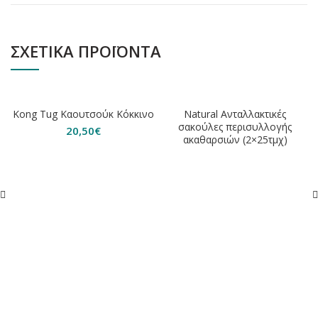
ΣΧΕΤΙΚΆ ΠΡΟΪΌΝΤΑ
Kong Tug Καουτσούκ Κόκκινο
Natural Aνταλλακτικές
σακούλες περισυλλογής
20,50
€
ακαθαρσιών (2×25τμχ)