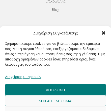
Επικοινωνία
Blog
ΩΡΆΡΙΟ ΛΕΙΤΟΥΡΓΊΑΣ
Διαχείριση Συγκατάθεσης
ΔΕΥΤΕΡΑ-ΤΕΤΑΡΤΗ 9.00-18.00
Χρησιμοποιούμε cookies για να βελτιώσουμε την εμπειρία
ΤΡΙΤΗ-ΠΕΜΠΤΗ-ΠΑΡΑΣΚΕΥΗ 9.00-20.00
σας. Με τη συγκατάθεσή σας, επεξεργαζόμαστε δεδομένα
όπως η περιήγηση και οι προτιμήσεις σας (πχ η γλώσσα). Η μη
ΣΑΒΒΑΤΟ 9.00-15.00
αποδοχή ορισμένων cookies ίσως επηρεάσει ορισμένες
λειτουργίες του ιστότοπου.
ΕΓΓΡΑΦΕΊΤΕ ΓΙΑ ΝΑ ΛΑΜΒΆΝΕΤΕ ΠΡΏΤΟΙ NΈΑ &
Διαχείριση υπηρεσιών
ΠΡΟΣΦΟΡΈΣ ΜΑΣ!
ΑΠΟΔΟΧΉ
ΔΕΝ ΑΠΟΔΈΧΟΜΑΙ