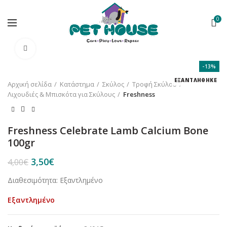
0
Κλικ για μεγέθυνση
-13%
ΕΞΑΝΤΛΗΘΗΚΕ
Αρχική σελίδα
Κατάστημα
Σκύλος
Τροφή Σκύλου
Λιχουδιές & Μπισκότα για Σκύλους
Freshness
Freshness Celebrate Lamb Calcium Bone
100gr
Original
Η
3,50
€
4,00
€
price
τρέχουσα
Διαθεσιμότητα: Εξαντλημένο
was:
τιμή
4,00€.
είναι:
Εξαντλημένο
3,50€.