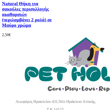
Natural Θήκη για
σακούλες περισυλλογής
ακαθαρσιών
(περιλαμβάνει 2 ρολά) σε
Μαύρο χρώμα
2,50
€
Λεωφόρος Ηρακλείου 431,Νέο Ηράκλειο Αττικής,
Τ.Κ 14122