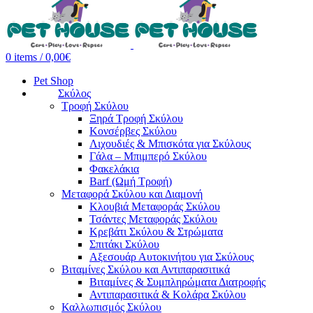
0
items
/
0,00
€
Pet Shop
Σκύλος
Τροφή Σκύλου
Ξηρά Τροφή Σκύλου
Κονσέρβες Σκύλου
Λιχουδιές & Μπισκότα για Σκύλους
Γάλα – Μπιμπερό Σκύλου
Φακελάκια
Barf (Ωμή Τροφή)
Μεταφορά Σκύλου και Διαμονή
Κλουβιά Μεταφοράς Σκύλου
Τσάντες Μεταφοράς Σκύλου
Κρεβάτι Σκύλου & Στρώματα
Σπιτάκι Σκύλου
Αξεσουάρ Αυτοκινήτου για Σκύλους
Βιταμίνες Σκύλου και Αντιπαρασιτικά
Βιταμίνες & Συμπληρώματα Διατροφής
Αντιπαρασιτικά & Κολάρα Σκύλου
Καλλωπισμός Σκύλου