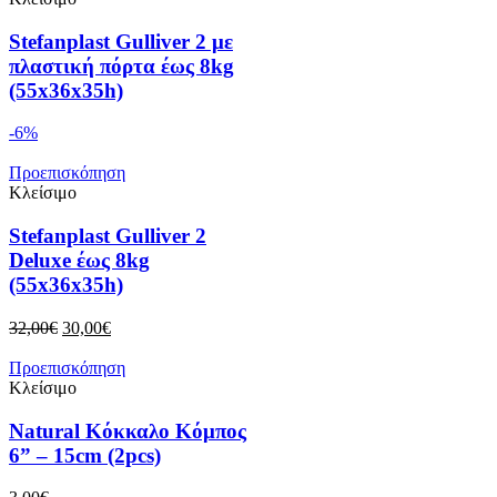
Stefanplast Gulliver 2 με
πλαστική πόρτα έως 8kg
(55x36x35h)
-6%
Προεπισκόπηση
Κλείσιμο
Stefanplast Gulliver 2
Deluxe έως 8kg
(55x36x35h)
Original
Η
32,00
€
30,00
€
price
τρέχουσα
was:
τιμή
Προεπισκόπηση
32,00€.
είναι:
Κλείσιμο
30,00€.
Natural Κόκκαλο Κόμπος
6” – 15cm (2pcs)