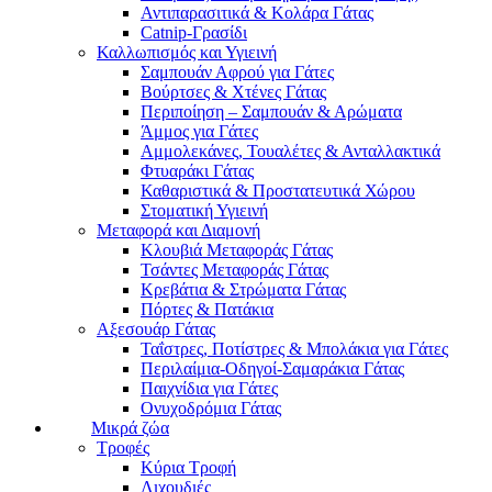
Αντιπαρασιτικά & Κολάρα Γάτας
Catnip-Γρασίδι
Καλλωπισμός και Υγιεινή
Σαμπουάν Αφρού για Γάτες
Βούρτσες & Χτένες Γάτας
Περιποίηση – Σαμπουάν & Αρώματα
Άμμος για Γάτες
Αμμολεκάνες, Τουαλέτες & Ανταλλακτικά
Φτυαράκι Γάτας
Καθαριστικά & Προστατευτικά Χώρου
Στοματική Υγιεινή
Μεταφορά και Διαμονή
Κλουβιά Μεταφοράς Γάτας
Τσάντες Μεταφοράς Γάτας
Κρεβάτια & Στρώματα Γάτας
Πόρτες & Πατάκια
Αξεσουάρ Γάτας
Ταΐστρες, Ποτίστρες & Μπολάκια για Γάτες
Περιλαίμια-Οδηγοί-Σαμαράκια Γάτας
Παιχνίδια για Γάτες
Ονυχοδρόμια Γάτας
Μικρά ζώα
Τροφές
Κύρια Τροφή
Λιχουδιές