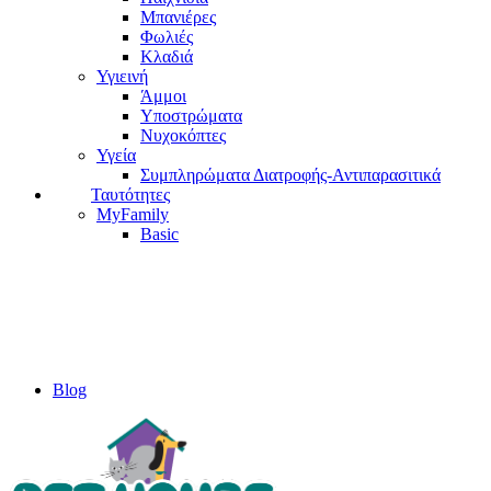
Μπανιέρες
Φωλιές
Κλαδιά
Υγιεινή
Άμμοι
Υποστρώματα
Νυχοκόπτες
Υγεία
Συμπληρώματα Διατροφής-Αντιπαρασιτικά
Ταυτότητες
MyFamily
Basic
Blog