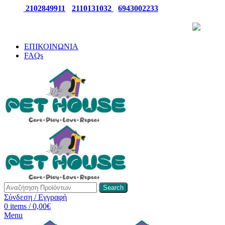
ΤΗΛ:
2102849911
-
2110131032
-
6943002233
ΠΑΡΑΛΑΒΕΤΕ ΤΗΝ ΠΑΡΑΓΓΕΛΙΑ ΣΑΣ 24/7
ΕΠΙΚΟΙΝΩΝΙΑ
FAQs
Search
Σύνδεση / Εγγραφή
0
items
/
0,00
€
Menu