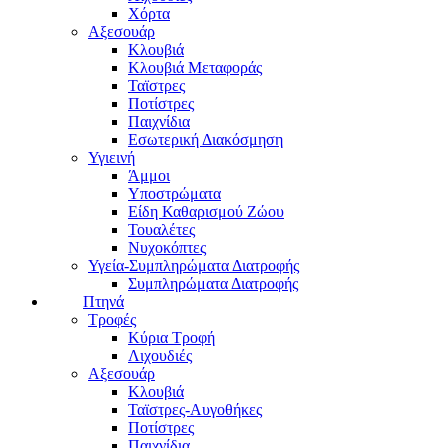
Χόρτα
Αξεσουάρ
Κλουβιά
Κλουβιά Μεταφοράς
Ταϊστρες
Ποτίστρες
Παιχνίδια
Εσωτερική Διακόσμηση
Υγιεινή
Άμμοι
Υποστρώματα
Είδη Καθαρισμού Ζώου
Τουαλέτες
Νυχοκόπτες
Υγεία-Συμπληρώματα Διατροφής
Συμπληρώματα Διατροφής
Πτηνά
Τροφές
Κύρια Τροφή
Λιχουδιές
Αξεσουάρ
Κλουβιά
Ταϊστρες-Αυγοθήκες
Ποτίστρες
Παιχνίδια