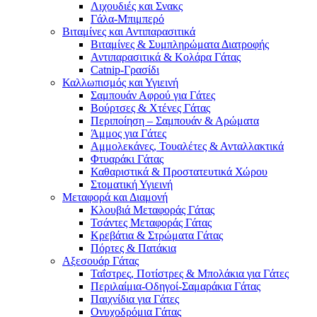
Λιχουδιές και Σνακς
Γάλα-Μπιμπερό
Βιταμίνες και Αντιπαρασιτικά
Βιταμίνες & Συμπληρώματα Διατροφής
Αντιπαρασιτικά & Κολάρα Γάτας
Catnip-Γρασίδι
Καλλωπισμός και Υγιεινή
Σαμπουάν Αφρού για Γάτες
Βούρτσες & Χτένες Γάτας
Περιποίηση – Σαμπουάν & Αρώματα
Άμμος για Γάτες
Αμμολεκάνες, Τουαλέτες & Ανταλλακτικά
Φτυαράκι Γάτας
Καθαριστικά & Προστατευτικά Χώρου
Στοματική Υγιεινή
Μεταφορά και Διαμονή
Κλουβιά Μεταφοράς Γάτας
Τσάντες Μεταφοράς Γάτας
Κρεβάτια & Στρώματα Γάτας
Πόρτες & Πατάκια
Αξεσουάρ Γάτας
Ταΐστρες, Ποτίστρες & Μπολάκια για Γάτες
Περιλαίμια-Οδηγοί-Σαμαράκια Γάτας
Παιχνίδια για Γάτες
Ονυχοδρόμια Γάτας