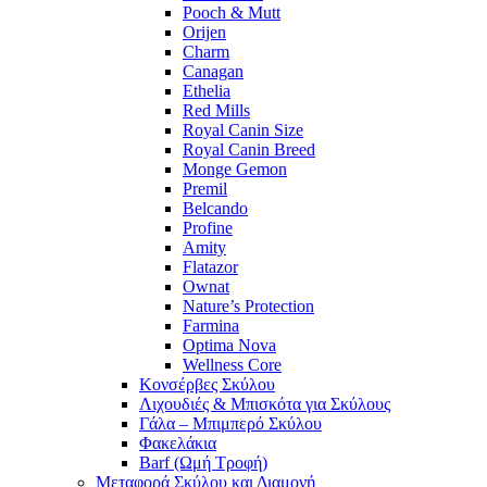
Pooch & Mutt
Orijen
Charm
Canagan
Ethelia
Red Mills
Royal Canin Size
Royal Canin Breed
Monge Gemon
Premil
Belcando
Profine
Amity
Flatazor
Ownat
Nature’s Protection
Farmina
Optima Nova
Wellness Core
Κονσέρβες Σκύλου
Λιχουδιές & Μπισκότα για Σκύλους
Γάλα – Μπιμπερό Σκύλου
Φακελάκια
Barf (Ωμή Τροφή)
Μεταφορά Σκύλου και Διαμονή