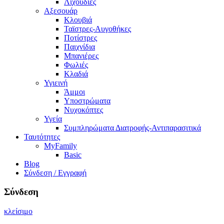
Λιχουδιές
Αξεσουάρ
Κλουβιά
Ταϊστρες-Αυγοθήκες
Ποτίστρες
Παιχνίδια
Μπανιέρες
Φωλιές
Κλαδιά
Υγιεινή
Άμμοι
Υποστρώματα
Νυχοκόπτες
Υγεία
Συμπληρώματα Διατροφής-Αντιπαρασιτικά
Ταυτότητες
MyFamily
Basic
Blog
Σύνδεση / Εγγραφή
Σύνδεση
κλείσιμο