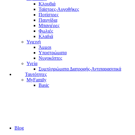
Κλουβιά
Ταϊστρες-Αυγοθήκες
Ποτίστρες
Παιχνίδια
Μπανιέρες
Φωλιές
Κλαδιά
Υγιεινή
Άμμοι
Υποστρώματα
Νυχοκόπτες
Υγεία
Συμπληρώματα Διατροφής-Αντιπαρασιτικά
Ταυτότητες
MyFamily
Basic
Blog