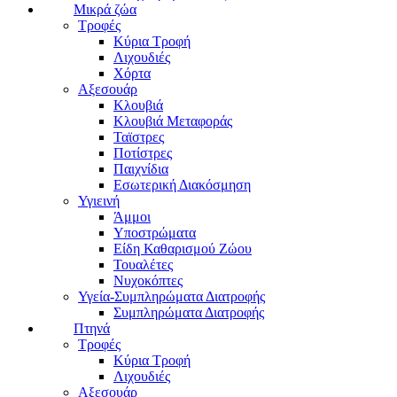
Μικρά ζώα
Τροφές
Κύρια Τροφή
Λιχουδιές
Χόρτα
Αξεσουάρ
Κλουβιά
Κλουβιά Μεταφοράς
Ταϊστρες
Ποτίστρες
Παιχνίδια
Εσωτερική Διακόσμηση
Υγιεινή
Άμμοι
Υποστρώματα
Είδη Καθαρισμού Ζώου
Τουαλέτες
Νυχοκόπτες
Υγεία-Συμπληρώματα Διατροφής
Συμπληρώματα Διατροφής
Πτηνά
Τροφές
Κύρια Τροφή
Λιχουδιές
Αξεσουάρ