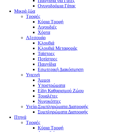
Παιχνίδια για Γάτες
Ονυχοδρόμια Γάτας
Μικρά ζώα
Τροφές
Κύρια Τροφή
Λιχουδιές
Χόρτα
Αξεσουάρ
Κλουβιά
Κλουβιά Μεταφοράς
Ταϊστρες
Ποτίστρες
Παιχνίδια
Εσωτερική Διακόσμηση
Υγιεινή
Άμμοι
Υποστρώματα
Είδη Καθαρισμού Ζώου
Τουαλέτες
Νυχοκόπτες
Υγεία-Συμπληρώματα Διατροφής
Συμπληρώματα Διατροφής
Πτηνά
Τροφές
Κύρια Τροφή