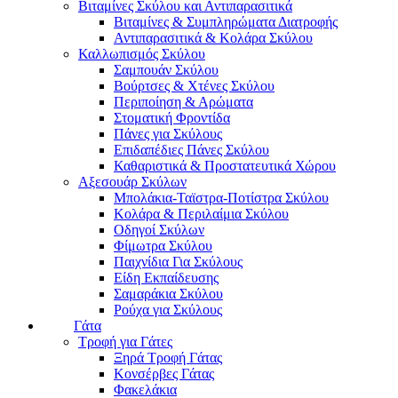
Βιταμίνες Σκύλου και Αντιπαρασιτικά
Βιταμίνες & Συμπληρώματα Διατροφής
Αντιπαρασιτικά & Κολάρα Σκύλου
Καλλωπισμός Σκύλου
Σαμπουάν Σκύλου
Βούρτσες & Χτένες Σκύλου
Περιποίηση & Αρώματα
Στοματική Φροντίδα
Πάνες για Σκύλους
Επιδαπέδιες Πάνες Σκύλου
Καθαριστικά & Προστατευτικά Χώρου
Αξεσουάρ Σκύλων
Μπολάκια-Ταϊστρα-Ποτίστρα Σκύλου
Κολάρα & Περιλαίμια Σκύλου
Οδηγοί Σκύλων
Φίμωτρα Σκύλου
Παιχνίδια Για Σκύλους
Είδη Εκπαίδευσης
Σαμαράκια Σκύλου
Ρούχα για Σκύλους
Γάτα
Τροφή για Γάτες
Ξηρά Τροφή Γάτας
Κονσέρβες Γάτας
Φακελάκια