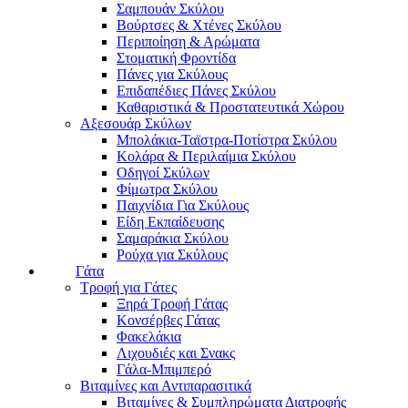
Σαμπουάν Σκύλου
Βούρτσες & Χτένες Σκύλου
Περιποίηση & Αρώματα
Στοματική Φροντίδα
Πάνες για Σκύλους
Επιδαπέδιες Πάνες Σκύλου
Καθαριστικά & Προστατευτικά Χώρου
Αξεσουάρ Σκύλων
Μπολάκια-Ταϊστρα-Ποτίστρα Σκύλου
Κολάρα & Περιλαίμια Σκύλου
Οδηγοί Σκύλων
Φίμωτρα Σκύλου
Παιχνίδια Για Σκύλους
Είδη Εκπαίδευσης
Σαμαράκια Σκύλου
Ρούχα για Σκύλους
Γάτα
Τροφή για Γάτες
Ξηρά Τροφή Γάτας
Κονσέρβες Γάτας
Φακελάκια
Λιχουδιές και Σνακς
Γάλα-Μπιμπερό
Βιταμίνες και Αντιπαρασιτικά
Βιταμίνες & Συμπληρώματα Διατροφής