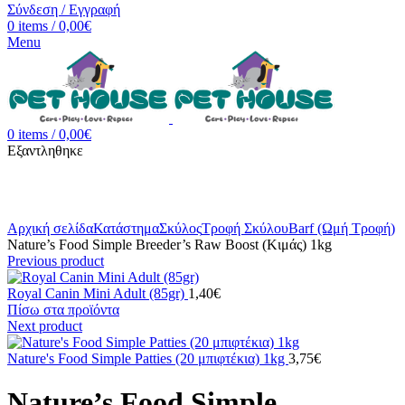
Σύνδεση / Εγγραφή
0
items
/
0,00
€
Menu
0
items
/
0,00
€
Εξαντληθηκε
Κλικ για μεγέθυνση
Αρχική σελίδα
Κατάστημα
Σκύλος
Τροφή Σκύλου
Barf (Ωμή Τροφή)
Nature’s Food Simple Breeder’s Raw Boost (Κιμάς) 1kg
Previous product
Royal Canin Mini Adult (85gr)
1,40
€
Πίσω στα προϊόντα
Next product
Nature's Food Simple Patties (20 μπιφτέκια) 1kg
3,75
€
Nature’s Food Simple