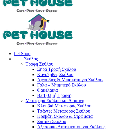
Pet Shop
Σκύλος
Τροφή Σκύλου
Ξηρά Τροφή Σκύλου
Κονσέρβες Σκύλου
Λιχουδιές & Μπισκότα για Σκύλους
Γάλα – Μπιμπερό Σκύλου
Φακελάκια
Barf (Ωμή Τροφή)
Μεταφορά Σκύλου και Διαμονή
Κλουβιά Μεταφοράς Σκύλου
Τσάντες Μεταφοράς Σκύλου
Κρεβάτι Σκύλου & Στρώματα
Σπιτάκι Σκύλου
Αξεσουάρ Αυτοκινήτου για Σκύλους