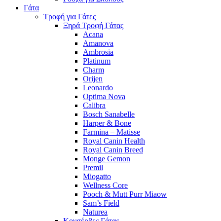
Γάτα
Τροφή για Γάτες
Ξηρά Τροφή Γάτας
Acana
Amanova
Ambrosia
Platinum
Charm
Orijen
Leonardo
Optima Nova
Calibra
Bosch Sanabelle
Harper & Bone
Farmina – Matisse
Royal Canin Health
Royal Canin Breed
Monge Gemon
Premil
Miogatto
Wellness Core
Pooch & Mutt Purr Miaow
Sam’s Field
Naturea
Κονσέρβες Γάτας