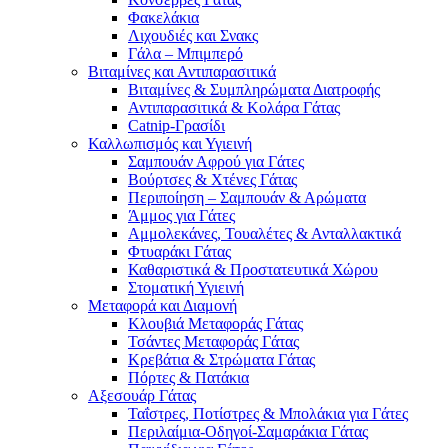
Φακελάκια
Λιχουδιές και Σνακς
Γάλα – Μπιμπερό
Βιταμίνες και Αντιπαρασιτικά
Βιταμίνες & Συμπληρώματα Διατροφής
Αντιπαρασιτικά & Κολάρα Γάτας
Catnip-Γρασίδι
Καλλωπισμός και Υγιεινή
Σαμπουάν Αφρού για Γάτες
Βούρτσες & Χτένες Γάτας
Περιποίηση – Σαμπουάν & Αρώματα
Άμμος για Γάτες
Αμμολεκάνες, Τουαλέτες & Ανταλλακτικά
Φτυαράκι Γάτας
Καθαριστικά & Προστατευτικά Χώρου
Στοματική Υγιεινή
Μεταφορά και Διαμονή
Κλουβιά Μεταφοράς Γάτας
Τσάντες Μεταφοράς Γάτας
Κρεβάτια & Στρώματα Γάτας
Πόρτες & Πατάκια
Αξεσουάρ Γάτας
Ταΐστρες, Ποτίστρες & Μπολάκια για Γάτες
Περιλαίμια-Οδηγοί-Σαμαράκια Γάτας