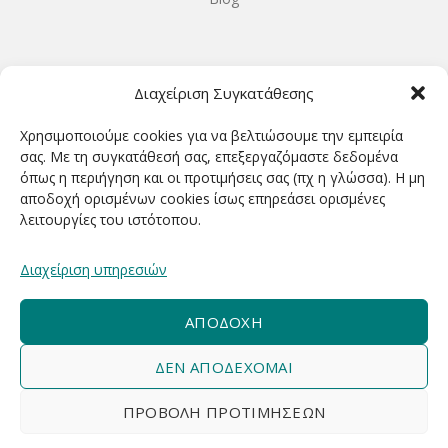
ΩΡΆΡΙΟ ΛΕΙΤΟΥΡΓΊΑΣ
Διαχείριση Συγκατάθεσης
ΔΕΥΤΕΡΑ-ΤΕΤΑΡΤΗ 9.00-18.00
Χρησιμοποιούμε cookies για να βελτιώσουμε την εμπειρία
ΤΡΙΤΗ-ΠΕΜΠΤΗ-ΠΑΡΑΣΚΕΥΗ 9.00-20.00
σας. Με τη συγκατάθεσή σας, επεξεργαζόμαστε δεδομένα
όπως η περιήγηση και οι προτιμήσεις σας (πχ η γλώσσα). Η μη
ΣΑΒΒΑΤΟ 9.00-15.00
αποδοχή ορισμένων cookies ίσως επηρεάσει ορισμένες
λειτουργίες του ιστότοπου.
ΕΓΓΡΑΦΕΊΤΕ ΓΙΑ ΝΑ ΛΑΜΒΆΝΕΤΕ ΠΡΏΤΟΙ NΈΑ &
Διαχείριση υπηρεσιών
ΠΡΟΣΦΟΡΈΣ ΜΑΣ!
ΑΠΟΔΟΧΉ
ΔΕΝ ΑΠΟΔΈΧΟΜΑΙ
ΠΡΟΒΟΛΉ ΠΡΟΤΙΜΉΣΕΩΝ