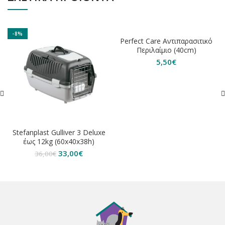
-8%
ΕΞΑΝΤΛΗΘΗΚΕ
Perfect Care Αντιπαρασιτικό
Περιλαίμιο (40cm)
5,50
€
Stefanplast Gulliver 3 Deluxe
έως 12kg (60x40x38h)
Original
Η
33,00
€
36,00
€
price
τρέχουσα
was:
τιμή
36,00€.
είναι:
33,00€.