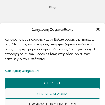
Blog
ΩΡΆΡΙΟ ΛΕΙΤΟΥΡΓΊΑΣ
Διαχείριση Συγκατάθεσης
ΔΕΥΤΕΡΑ-ΤΕΤΑΡΤΗ 9.00-18.00
Χρησιμοποιούμε cookies για να βελτιώσουμε την εμπειρία
ΤΡΙΤΗ-ΠΕΜΠΤΗ-ΠΑΡΑΣΚΕΥΗ 9.00-20.00
σας. Με τη συγκατάθεσή σας, επεξεργαζόμαστε δεδομένα
όπως η περιήγηση και οι προτιμήσεις σας (πχ η γλώσσα). Η μη
ΣΑΒΒΑΤΟ 9.00-15.00
αποδοχή ορισμένων cookies ίσως επηρεάσει ορισμένες
λειτουργίες του ιστότοπου.
ΕΓΓΡΑΦΕΊΤΕ ΓΙΑ ΝΑ ΛΑΜΒΆΝΕΤΕ ΠΡΏΤΟΙ NΈΑ &
Διαχείριση υπηρεσιών
ΠΡΟΣΦΟΡΈΣ ΜΑΣ!
ΑΠΟΔΟΧΉ
ΔΕΝ ΑΠΟΔΈΧΟΜΑΙ
ΠΡΟΒΟΛΉ ΠΡΟΤΙΜΉΣΕΩΝ