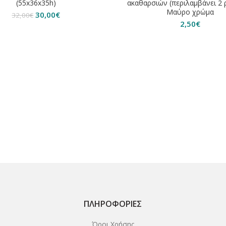
(55x36x35h)
ακαθαρσιών (περιλαμβάνει 2 
Μαύρο χρώμα
Original
Η
30,00
€
32,00
€
price
τρέχουσα
2,50
€
was:
τιμή
32,00€.
είναι:
30,00€.
ΠΛΗΡΟΦΟΡΊΕΣ
Όροι Χρήσης