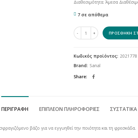
Διαθεσιμότητα: Άμεσα Διαθέσιμ
7 σε απόθεμα
Sanal dog trainer Fantasy mix 
ΠΡΟΣΘΉΚΗ ΣΤ
Κωδικός προϊόντος:
2021778
Brand:
Sanal
Share
ΠΕΡΙΓΡΑΦΉ
ΕΠΙΠΛΈΟΝ ΠΛΗΡΟΦΟΡΊΕΣ
ΣΥΣΤΑΤΙΚΆ
φραγιζόμενο βάζο για να εγγυηθεί την ποιότητα και τη φρεσκάδα.