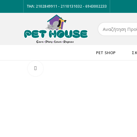
ΤΗΛ:
2102849911
-
2110131032
-
6943002233
PET SHOP
Σ
Κλικ για μεγέθυνση