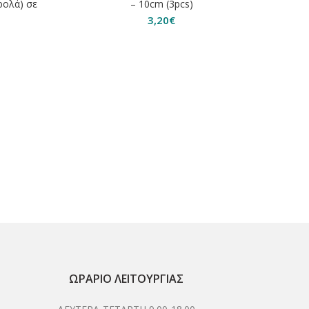
ρολά) σε
– 10cm (3pcs)
3,20
€
Perfe
ΩΡΆΡΙΟ ΛΕΙΤΟΥΡΓΊΑΣ