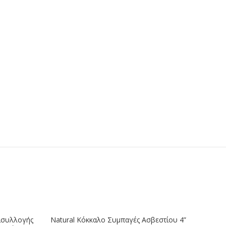
ΕΞΑΝ
ρισυλλογής
Natural Κόκκαλο Συμπαγές Ασβεστίου 4”