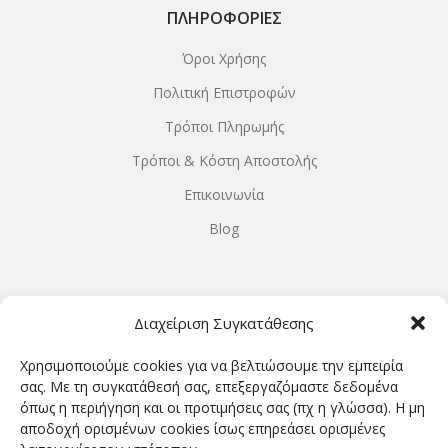
ΠΛΗΡΟΦΟΡΊΕΣ
Όροι Χρήσης
Πολιτική Επιστροφών
Τρόποι Πληρωμής
Τρόποι & Κόστη Αποστολής
Επικοινωνία
Blog
ΩΡΆΡΙΟ ΛΕΙΤΟΥΡΓΊΑΣ
Διαχείριση Συγκατάθεσης
ΔΕΥΤΕΡΑ-ΤΕΤΑΡΤΗ 9.00-18.00
Χρησιμοποιούμε cookies για να βελτιώσουμε την εμπειρία
ΤΡΙΤΗ-ΠΕΜΠΤΗ-ΠΑΡΑΣΚΕΥΗ 9.00-20.00
σας. Με τη συγκατάθεσή σας, επεξεργαζόμαστε δεδομένα
όπως η περιήγηση και οι προτιμήσεις σας (πχ η γλώσσα). Η μη
ΣΑΒΒΑΤΟ 9.00-15.00
αποδοχή ορισμένων cookies ίσως επηρεάσει ορισμένες