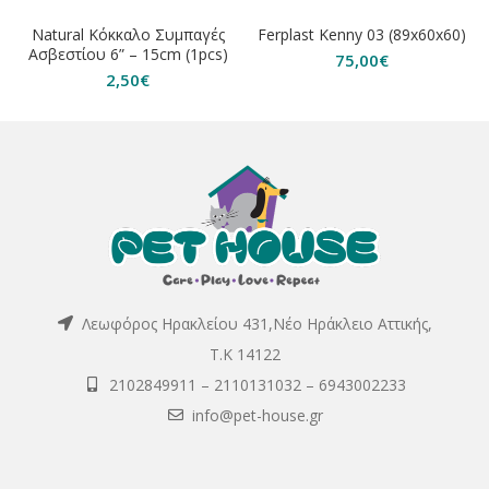
ΕΞΑΝΤΛΗΘΗΚΕ
ΕΞΑΝΤΛΗΘΗΚΕ
Natural Κόκκαλο Συμπαγές
Ferplast Kenny 03 (89x60x60)
Ασβεστίου 6” – 15cm (1pcs)
75,00
€
2,50
€
Λεωφόρος Ηρακλείου 431,Νέο Ηράκλειο Αττικής,
Τ.Κ 14122
2102849911
–
2110131032
–
6943002233
info@pet-house.gr