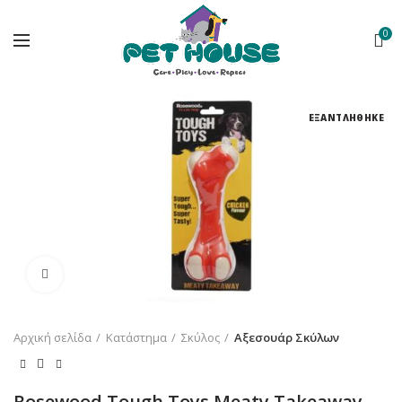
0
ΕΞΑΝΤΛΗΘΗΚΕ
Κλικ για μεγέθυνση
Αρχική σελίδα
Κατάστημα
Σκύλος
Αξεσουάρ Σκύλων
Rosewood Tough Toys Meaty Takeaway