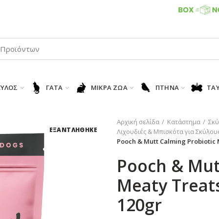
ΠΑΡΑΛΑΒΕΤΕ ΤΗΝ ΠΑΡΑΓΓΕΛΙΑ ΣΑΣ 24/7
ΚΎΛΟΣ
ΓΆΤΑ
ΜΙΚΡΆ ΖΏΑ
ΠΤΗΝΆ
ΤΑ
Αρχική σελίδα
Κατάστημα
Σκύ
ΕΞΑΝΤΛΗΘΗΚΕ
Λιχουδιές & Μπισκότα για Σκύλου
Pooch & Mutt Calming Probiotic
Pooch & Mut
Meaty Treat
120gr