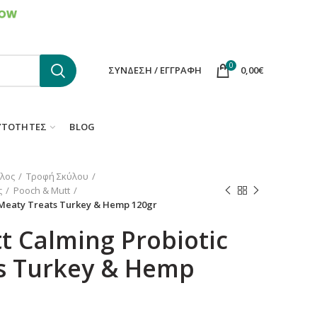
ΕΠΙΚΟΙΝΩΝΙΑ
FAQS
0
ΣΎΝΔΕΣΗ / ΕΓΓΡΑΦΉ
0,00
€
ΥΤΌΤΗΤΕΣ
BLOG
λος
Τροφή Σκύλου
ς
Pooch & Mutt
 Meaty Treats Turkey & Hemp 120gr
t Calming Probiotic
s Turkey & Hemp