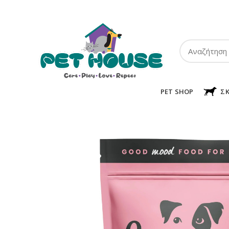
ΤΗΛ:
2102849911
-
2110131032
-
6943002233
PET SHOP
Σ