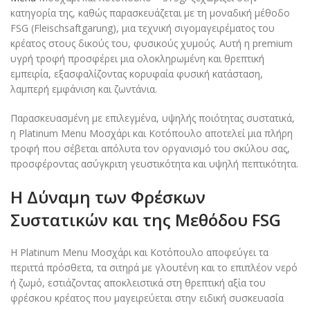
κατηγορία της, καθώς παρασκευάζεται με τη μοναδική μέθοδο
FSG (Fleischsaftgarung), μια τεχνική σιγομαγειρέματος του
κρέατος στους δικούς του, φυσικούς χυμούς. Αυτή η premium
υγρή τροφή προσφέρει μια ολοκληρωμένη και θρεπτική
εμπειρία, εξασφαλίζοντας κορυφαία φυσική κατάσταση,
λαμπερή εμφάνιση και ζωντάνια.
Παρασκευασμένη με επιλεγμένα, υψηλής ποιότητας συστατικά,
η Platinum Menu Μοσχάρι και Κοτόπουλο αποτελεί μια πλήρη
τροφή που σέβεται απόλυτα τον οργανισμό του σκύλου σας,
προσφέροντας ασύγκριτη γευστικότητα και υψηλή πεπτικότητα.
Η Δύναμη των Φρέσκων
Συστατικών και της Μεθόδου FSG
Η Platinum Menu Μοσχάρι και Κοτόπουλο αποφεύγει τα
περιττά πρόσθετα, τα σιτηρά με γλουτένη και το επιπλέον νερό
ή ζωμό, εστιάζοντας αποκλειστικά στη θρεπτική αξία του
φρέσκου κρέατος που μαγειρεύεται στην ειδική συσκευασία