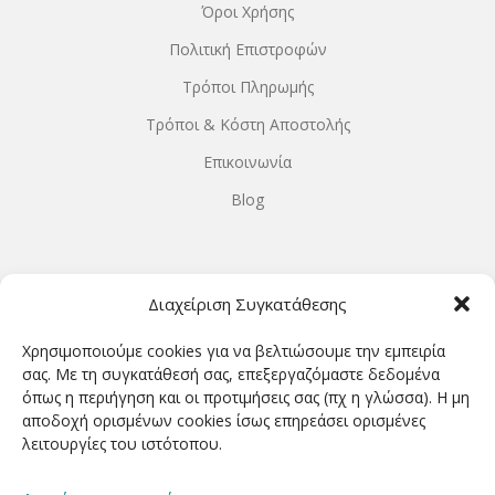
Όροι Χρήσης
Πολιτική Επιστροφών
Τρόποι Πληρωμής
Τρόποι & Κόστη Αποστολής
Επικοινωνία
Blog
ΩΡΆΡΙΟ ΛΕΙΤΟΥΡΓΊΑΣ
Διαχείριση Συγκατάθεσης
ΔΕΥΤΕΡΑ-ΤΕΤΑΡΤΗ 9.00-18.00
Χρησιμοποιούμε cookies για να βελτιώσουμε την εμπειρία
ΤΡΙΤΗ-ΠΕΜΠΤΗ-ΠΑΡΑΣΚΕΥΗ 9.00-20.00
σας. Με τη συγκατάθεσή σας, επεξεργαζόμαστε δεδομένα
όπως η περιήγηση και οι προτιμήσεις σας (πχ η γλώσσα). Η μη
ΣΑΒΒΑΤΟ 9.00-15.00
αποδοχή ορισμένων cookies ίσως επηρεάσει ορισμένες
λειτουργίες του ιστότοπου.
ΕΓΓΡΑΦΕΊΤΕ ΓΙΑ ΝΑ ΛΑΜΒΆΝΕΤΕ ΠΡΏΤΟΙ NΈΑ &