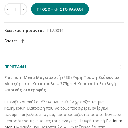
Platinum Menu Μαγειρευτή (FSG) Υγρή Τροφή Σκύλων με Μοσχάρ
ΠΡΟΣΘΉΚΗ ΣΤΟ ΚΑΛΆΘΙ
Κωδικός προϊόντος:
PLA0016
Share
ΠΕΡΙΓΡΑΦΉ
Platinum Menu Μαγειρευτή (FSG) Υγρή Τροφή Σκύλων με
Μοσχάρι και Κοτόπουλο – 375gr: Η Κορυφαία Επιλογή
Φυσικής Διατροφής
Οι ενήλικοι σκύλοι όλων των φυλών χρειάζονται μια
καθημερινή διατροφή που να τους προσφέρει ενέργεια,
δύναμη και βέλτιστη υγεία, προσομοιάζοντας όσο το δυνατόν
περισσότερο τις φυσικές τους ανάγκες. Η υγρή τροφή
Platinum
Menu
Μοσχάρι και Κοτόπουλο – 375gr ξεχωρίζει στην