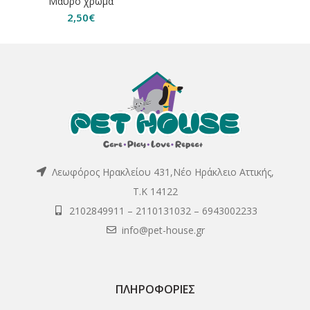
Μαύρο χρώμα
2,50
€
Λεωφόρος Ηρακλείου 431,Νέο Ηράκλειο Αττικής,
Τ.Κ 14122
2102849911
–
2110131032
–
6943002233
info@pet-house.gr
ΠΛΗΡΟΦΟΡΊΕΣ