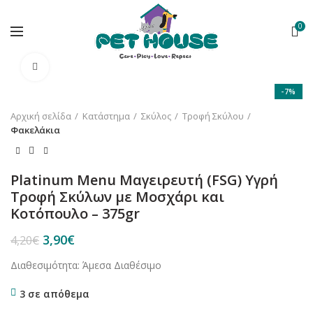
0
Κλικ για μεγέθυνση
-7%
Αρχική σελίδα
Κατάστημα
Σκύλος
Τροφή Σκύλου
Φακελάκια
Platinum Menu Μαγειρευτή (FSG) Υγρή
Τροφή Σκύλων με Μοσχάρι και
Κοτόπουλο – 375gr
Original
Η
3,90
€
4,20
€
price
τρέχουσα
Διαθεσιμότητα: Άμεσα Διαθέσιμο
was:
τιμή
4,20€.
είναι:
3 σε απόθεμα
3,90€.