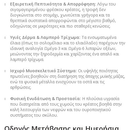
Εξαιρετική Πεπτικότητα & Απορρόφηση:
Λόγω του
σιγομαγειρεμένου φρέσκου κρέατος, η τροφή δεν
διογκώνεται στο στομάχι, χωνεύεται γρήγορα και τα
θρεπτικά συστατικά απορροφώνται στο μέγιστο βαθμό,
οδηγώντας σε μικρότερες και πιο σταθερές κενώσεις.
Υγιές Δέρμα & Λαμπερό Τρίχωμα:
Τα ενσωματωμένα
έλαια (όπως το σολομέλαιο και το ελαιόλαδο) παρέχουν την
ιδανική αναλογία Ωμέγα-3 και Ωμέγα-6 λιπαρών οξέων,
μειώνοντας την ξηροδερμία και χαρίζοντας ένα απαλό και
λαμπερό τρίχωμα.
Ισχυρό Μυοσκελετικό Σύστημα:
Οι υψηλής ποιότητας
πρωτεΐνες βοηθούν στη διατήρηση της άπαχης μυϊκής μάζας,
ενώ τα φυσικά μέταλλα ενισχύουν τα οστά και τις
αρθρώσεις.
Φυσική Ενυδάτωση & Προστασία:
Η πλούσια υγρασία
που διατηρείται από τους χυμούς του κρέατος βοηθά στην
καλή λειτουργία των νεφρών και του ουροποιητικού
συστήματος του σκύλου.
Οδηγός Μετάβασης και Ημερήσια