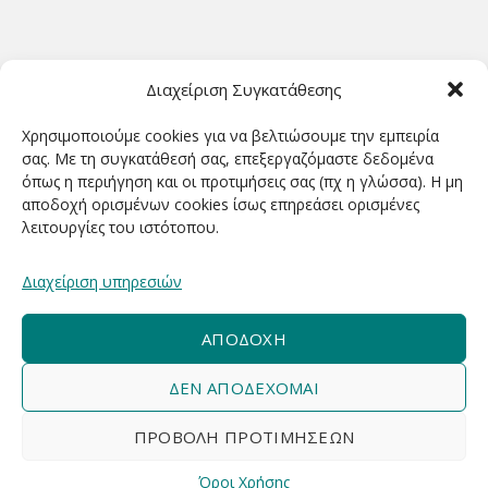
ΩΡΆΡΙΟ ΛΕΙΤΟΥΡΓΊΑΣ
Διαχείριση Συγκατάθεσης
ΔΕΥΤΕΡΑ-ΤΕΤΑΡΤΗ 9.00-18.00
Χρησιμοποιούμε cookies για να βελτιώσουμε την εμπειρία
ΤΡΙΤΗ-ΠΕΜΠΤΗ-ΠΑΡΑΣΚΕΥΗ 9.00-20.00
σας. Με τη συγκατάθεσή σας, επεξεργαζόμαστε δεδομένα
όπως η περιήγηση και οι προτιμήσεις σας (πχ η γλώσσα). Η μη
ΣΑΒΒΑΤΟ 9.00-15.00
αποδοχή ορισμένων cookies ίσως επηρεάσει ορισμένες
λειτουργίες του ιστότοπου.
ΕΓΓΡΑΦΕΊΤΕ ΓΙΑ ΝΑ ΛΑΜΒΆΝΕΤΕ ΠΡΏΤΟΙ NΈΑ &
Διαχείριση υπηρεσιών
ΠΡΟΣΦΟΡΈΣ ΜΑΣ!
ΑΠΟΔΟΧΉ
ΔΕΝ ΑΠΟΔΈΧΟΜΑΙ
ΠΡΟΒΟΛΉ ΠΡΟΤΙΜΉΣΕΩΝ
Business Com
2020 - 2026 Designed & Developed by
Όροι Χρήσης