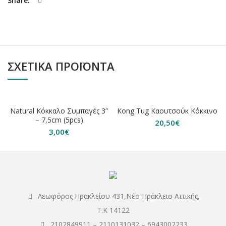
Share
ΣΧΕΤΙΚΆ ΠΡΟΪΌΝΤΑ
ΕΞΑΝΤΛΗΘΗΚΕ
Natural Κόκκαλο Συμπαγές 3”
Kong Tug Καουτσούκ Κόκκινο
– 7,5cm (5pcs)
20,50
€
3,00
€
Λεωφόρος Ηρακλείου 431,Νέο Ηράκλειο Αττικής,
Τ.Κ 14122
2102849911
–
2110131032
–
6943002233