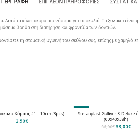
ΠΕΡΙΓΡΑΦΉ
ΕΠΙΠΛΈΟΝ ΠΛΗΡΟΦΟΡΊΕΣ
ΣΥΣΤΑΤΙΚΆ
ια. Αυτό τα κάνει ακόμα πιο νόστιμα για τα σκυλιά. Τα ξυλάκια είν
ο μάσημα βοηθά στη διατήρηση και φροντίδα των δοντιών.
ροντίσετε τη στοματική υγιεινή του σκύλου σας, επίσης με χαμηλό 
ΗΘΗΚΕ
-8%
όκκαλο Κόμπος 4” – 10cm (3pcs)
Stefanplast Gulliver 3 Deluxe
(60x40x38h)
2,50
€
Original
Η
33,00
€
36,00
€
price
τρ
was:
τιμ