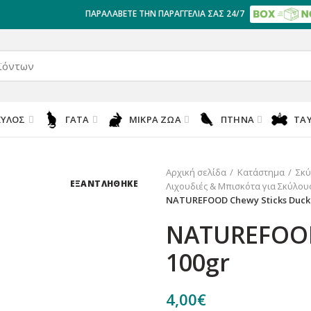
ΠΑΡΑΛΑΒΕΤΕ ΤΗΝ ΠΑΡΑΓΓΕΛΙΑ ΣΑΣ 24/7
ΚΎΛΟΣ
ΓΆΤΑ
ΜΙΚΡΆ ΖΏΑ
ΠΤΗΝΆ
ΤΑ
Αρχική σελίδα
Κατάστημα
Σκύ
ΕΞΑΝΤΛΗΘΗΚΕ
Λιχουδιές & Μπισκότα για Σκύλου
NATUREFOOD Chewy Sticks Duck
NATUREFOOD
100gr
4,00
€