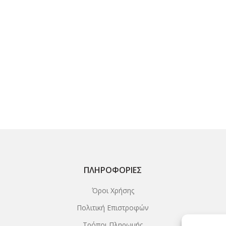
36,00€.
είν
33,
ΠΛΗΡΟΦΟΡΊΕΣ
Όροι Χρήσης
Πολιτική Επιστροφών
Τρόποι Πληρωμής