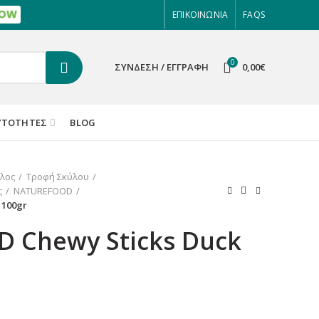
ΕΠΙΚΟΙΝΩΝΙΑ
FAQS
0
ΣΎΝΔΕΣΗ / ΕΓΓΡΑΦΉ
0,00
€
ΥΤΌΤΗΤΕΣ
BLOG
λος
Τροφή Σκύλου
ς
NATUREFOOD
 100gr
 Chewy Sticks Duck