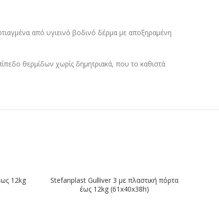
αι φτιαγμένα από υγιεινό βοδινό δέρμα με αποξηραμένη
επίπεδο θερμίδων χωρίς δημητριακά, που το καθιστά
ΕΞΑΝ
 έως 12kg
Stefanplast Gulliver 3 με πλαστική πόρτα
έως 12kg (61x40x38h)
έχουσα
ή