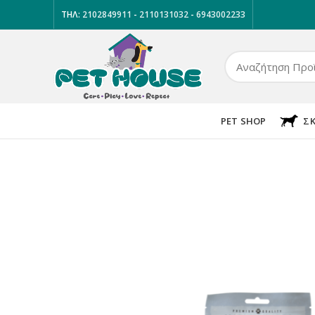
ΤΗΛ:
2102849911
-
2110131032
-
6943002233
PET SHOP
Σ