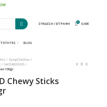
ΕΠΙΚΟΙΝΩΝΙΑ
FAQS
0
ΣΎΝΔΕΣΗ / ΕΓΓΡΑΦΉ
0,00
€
ΥΤΌΤΗΤΕΣ
BLOG
λος
Τροφή Σκύλου
ς
NATUREFOOD
en 100gr
 Chewy Sticks
gr