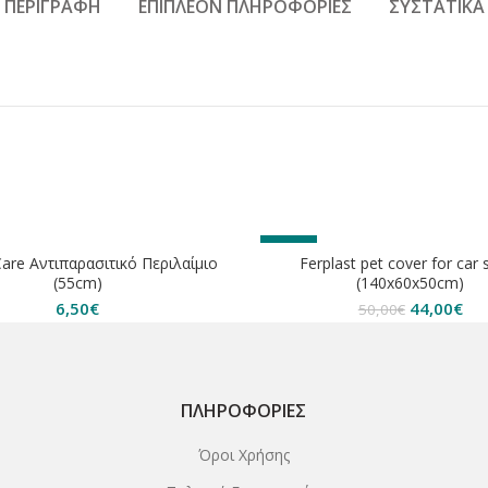
ΠΕΡΙΓΡΑΦΉ
ΕΠΙΠΛΈΟΝ ΠΛΗΡΟΦΟΡΊΕΣ
ΣΥΣΤΑΤΙΚΆ
ΗΘΗΚΕ
-12%
Care Αντιπαρασιτικό Περιλαίμιο
Ferplast pet cover for car 
(55cm)
(140x60x50cm)
ΕΞΑΝΤΛΗΘΗΚΕ
Original
Η
6,50
€
44,00
€
50,00
€
price
τρ
was:
τιμ
50,00€.
είν
44,
ΠΛΗΡΟΦΟΡΊΕΣ
Όροι Χρήσης