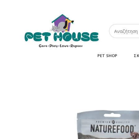
ΤΗΛ:
2102849911
-
2110131032
-
6943002233
PET SHOP
Σ