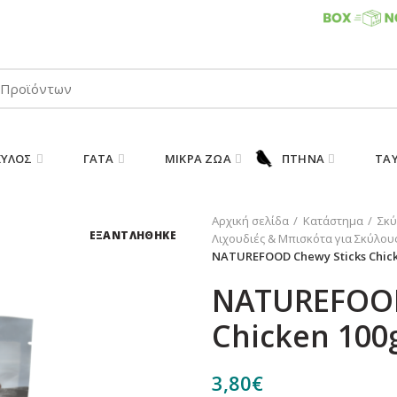
ΠΑΡΑΛΑΒΕΤΕ ΤΗΝ ΠΑΡΑΓΓΕΛΙΑ ΣΑΣ 24/7
ΚΎΛΟΣ
ΓΆΤΑ
ΜΙΚΡΆ ΖΏΑ
ΠΤΗΝΆ
ΤΑ
Αρχική σελίδα
Κατάστημα
Σκύ
ΕΞΑΝΤΛΗΘΗΚΕ
Λιχουδιές & Μπισκότα για Σκύλου
NATUREFOOD Chewy Sticks Chick
NATUREFOOD
Chicken 100
3,80
€