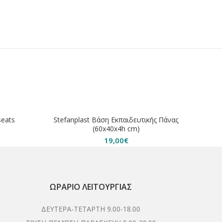
seats
Stefanplast Βάση Εκπαιδευτικής Πάνας
(60x40x4h cm)
19,00
€
έχουσα
ή
αι:
00€.
ΩΡΆΡΙΟ ΛΕΙΤΟΥΡΓΊΑΣ
ΔΕΥΤΕΡΑ-ΤΕΤΑΡΤΗ 9.00-18.00