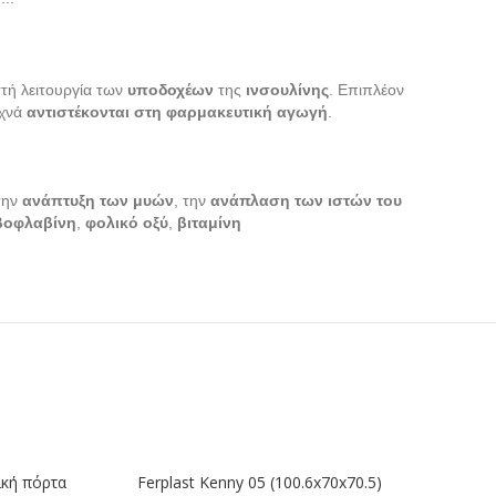
τή λειτουργία των
υποδοχέων
της
ινσουλίνης
. Επιπλέον
χνά
αντιστέκονται στη φαρμακευτική αγωγή
.
 την
ανάπτυξη των μυών
, την
ανάπλαση των ιστών του
βοφλαβίνη
,
φολικό οξύ
,
βιταμίνη
ΕΞΑΝΤΛΗΘΗΚΕ
ΕΞΑΝ
τική πόρτα
Ferplast Kenny 05 (100.6x70x70.5)