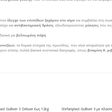
στον
έλεγχο των επιπέδων ζαχάρου στο αίμα
και συμβάλλει στη σωσ
ατέχει και
αντιβακτηριακή δράση
, εξουδετερώνοντας
μύκητες
που συ
δανική για
βελτιωμένη πέψη
.
μινοξέων
, τα δομικά στοιχεία της πρωτεΐνης, που είναι απαραίτητα για
χουν επίσης πολλά βασικά συστατικά διατροφής, όπως
βιταμίνη Α
,
ρι
ast Gulliver 3 Deluxe έως 12kg
Stefanplast Gulliver 3 με πλασ