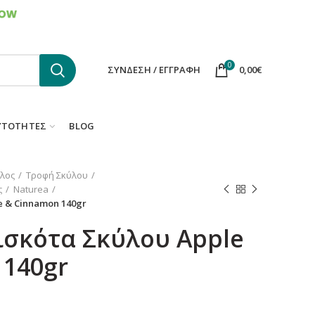
ΕΠΙΚΟΙΝΩΝΙΑ
FAQS
0
ΣΎΝΔΕΣΗ / ΕΓΓΡΑΦΉ
0,00
€
ΥΤΌΤΗΤΕΣ
BLOG
λος
Τροφή Σκύλου
ς
Naturea
e & Cinnamon 140gr
ισκότα Σκύλου Apple
 140gr