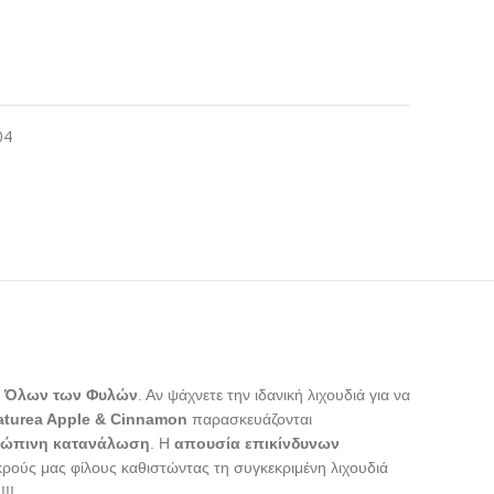
α
04
α Όλων των Φυλών
. Αν ψάχνετε την ιδανική λιχουδιά για να
aturea Apple & Cinnamon
παρασκευάζονται
ώπινη κατανάλωση
. Η
απουσία επικίνδυνων
ικρούς μας φίλους καθιστώντας τη συγκεκριμένη λιχουδιά
!!!