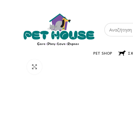
ΤΗΛ:
2102849911
-
2110131032
-
6943002233
PET SHOP
Σ
Κλικ για μεγέθυνση