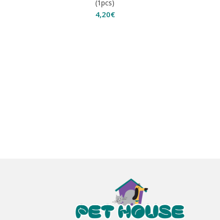
(1pcs)
4,20
€