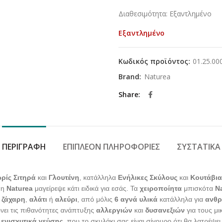
price
τρέχουσ
Διαθεσιμότητα: Εξαντλημένο
was:
τιμή
5,10€.
είναι:
Εξαντλημένο
4,90€.
Κωδικός προϊόντος:
01.25.00
Brand:
Naturea
Share
ΠΕΡΙΓΡΑΦΉ
ΕΠΙΠΛΈΟΝ ΠΛΗΡΟΦΟΡΊΕΣ
ΣΥΣΤΑΤΙΚΆ
ρίς Σιτηρά
και
Γλουτένη
, κατάλληλα
Ενήλικες Σκύλους
και
Κουτάβι
 η
Naturea
μαγείρεψε κάτι ειδικά για εσάς. Τα
χειροποίητα
μπισκότα
N
 ζάχαρη
,
αλάτι
ή
αλεύρι
, από μόλις
6 αγνά υλικά
κατάλληλα για
ανθρ
νει τις πιθανότητες ανάπτυξης
αλλεργιών
και
δυσανεξιών
για τους μ
ι
ενισχυτικά γεύσης
, που το σκυλάκι σας είναι σίγουρο ότι θα λατρέψει 