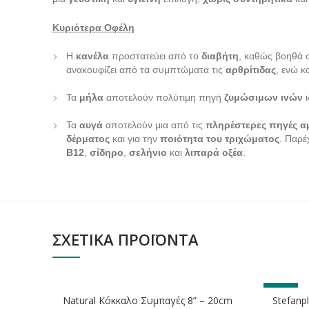
Κυριότερα Οφέλη
Η
κανέλα
προστατεύει από το
διαβήτη
, καθώς βοηθά 
ανακουφίζει από τα συμπτώματα τις
αρθρίτιδας
, ενώ κ
Τα
μήλα
αποτελούν πολύτιμη πηγή
ζυμώσιμων ινών
ι
Τα
αυγά
αποτελούν μια από τις
πληρέστερες πηγές α
δέρματος
και για την
ποιότητα του τριχώματος
. Παρέ
Β12
,
σίδηρο
,
σελήνιο
και
λιπαρά οξέα
.
ΣΧΕΤΙΚΆ ΠΡΟΪΌΝΤΑ
ΕΞΑΝΤΛΗΘΗΚΕ
-8%
Natural Κόκκαλο Συμπαγές 8” – 20cm
Stefanpl