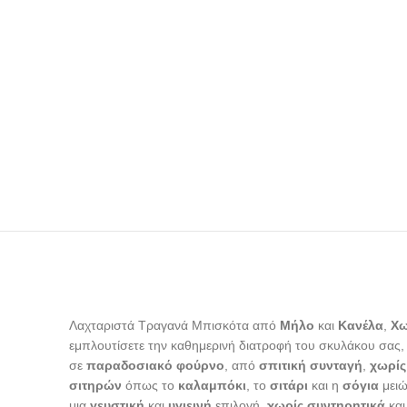
Λαχταριστά Τραγανά Μπισκότα από
Μήλο
και
Κανέλα
,
Χω
εμπλουτίσετε την καθημερινή διατροφή του σκυλάκου σας,
σε
παραδοσιακό φούρνο
, από
σπιτική συνταγή
,
χωρίς
σιτηρών
όπως το
καλαμπόκι
, το
σιτάρι
και η
σόγια
μειώ
μια
γευστική
και
υγιεινή
επιλογή,
χωρίς συντηρητικά
κα