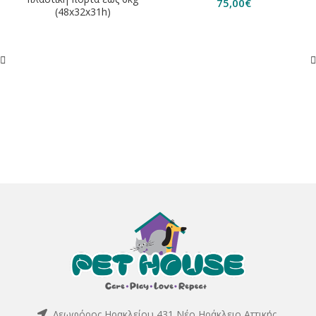
75,00
€
(48x32x31h)
Λεωφόρος Ηρακλείου 431,Νέο Ηράκλειο Αττικής,