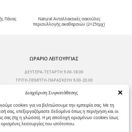
ής Πάνας
Natural Aνταλλακτικές σακούλες
περισυλλογής ακαθαρσιών (2×25τμχ)
ΩΡΆΡΙΟ ΛΕΙΤΟΥΡΓΊΑΣ
ΔΕΥΤΕΡΑ-ΤΕΤΑΡΤΗ 9.00-18.00
ΤΡΙΤΗ-ΠΕΜΠΤΗ-ΠΑΡΑΣΚΕΥΗ 9.00-20.00
ΣΑΒΒΑΤΟ 9.00-15.00
Διαχείριση Συγκατάθεσης
ιούμε cookies για να βελτιώσουμε την εμπειρία σας. Με τη
σή σας, επεξεργαζόμαστε δεδομένα όπως η περιήγηση και οι
ΕΓΓΡΑΦΕΊΤΕ ΓΙΑ ΝΑ ΛΑΜΒΆΝΕΤΕ ΠΡΏΤΟΙ NΈΑ &
ις σας (πχ η γλώσσα). Η μη αποδοχή ορισμένων cookies ίσως
ΠΡΟΣΦΟΡΈΣ ΜΑΣ!
 ορισμένες λειτουργίες του ιστότοπου.