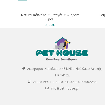
ΕΞΑΝΤΛΗΘΗΚΕ
ΕΞΑΝΤΛ
Natural Κόκκαλο Συμπαγές 3” – 7,5cm
Fer
(5pcs)
3,00
€
Λεωφόρος Ηρακλείου 431,Νέο Ηράκλειο Αττικής,
Τ.Κ 14122
2102849911
–
2110131032
–
6943002233
info@pet-house.gr