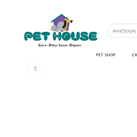
ΤΗΛ:
2102849911
-
2110131032
-
6943002233
PET SHOP
Σ
Κλικ για μεγέθυνση