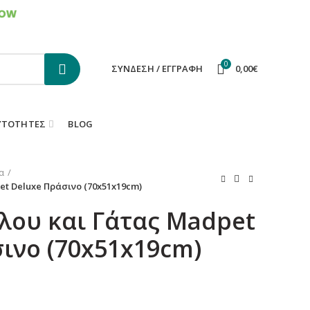
ΕΠΙΚΟΙΝΩΝΙΑ
FAQS
0
ΣΎΝΔΕΣΗ / ΕΓΓΡΑΦΉ
0,00
€
ΥΤΌΤΗΤΕΣ
BLOG
α
et Deluxe Πράσινο (70x51x19cm)
λου και Γάτας Madpet
ινο (70x51x19cm)