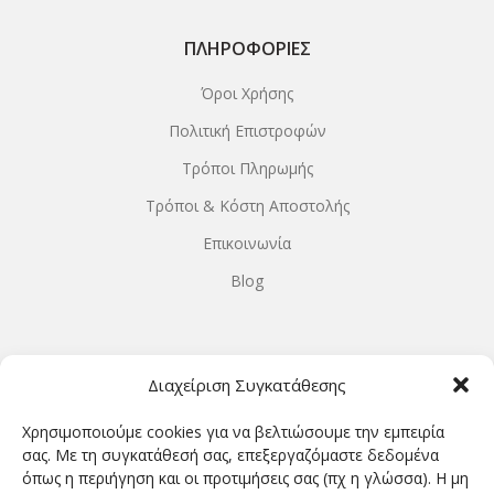
ΠΛΗΡΟΦΟΡΊΕΣ
Όροι Χρήσης
Πολιτική Επιστροφών
Τρόποι Πληρωμής
Τρόποι & Κόστη Αποστολής
Επικοινωνία
Blog
ΩΡΆΡΙΟ ΛΕΙΤΟΥΡΓΊΑΣ
Διαχείριση Συγκατάθεσης
ΔΕΥΤΕΡΑ-ΤΕΤΑΡΤΗ 9.00-18.00
Χρησιμοποιούμε cookies για να βελτιώσουμε την εμπειρία
ΤΡΙΤΗ-ΠΕΜΠΤΗ-ΠΑΡΑΣΚΕΥΗ 9.00-20.00
σας. Με τη συγκατάθεσή σας, επεξεργαζόμαστε δεδομένα
όπως η περιήγηση και οι προτιμήσεις σας (πχ η γλώσσα). Η μη
ΣΑΒΒΑΤΟ 9.00-15.00