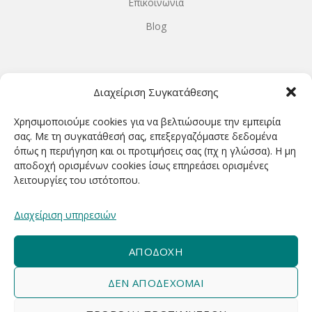
Επικοινωνία
Blog
ΩΡΆΡΙΟ ΛΕΙΤΟΥΡΓΊΑΣ
Διαχείριση Συγκατάθεσης
ΔΕΥΤΕΡΑ-ΤΕΤΑΡΤΗ 9.00-18.00
Χρησιμοποιούμε cookies για να βελτιώσουμε την εμπειρία
ΤΡΙΤΗ-ΠΕΜΠΤΗ-ΠΑΡΑΣΚΕΥΗ 9.00-20.00
σας. Με τη συγκατάθεσή σας, επεξεργαζόμαστε δεδομένα
όπως η περιήγηση και οι προτιμήσεις σας (πχ η γλώσσα). Η μη
ΣΑΒΒΑΤΟ 9.00-15.00
αποδοχή ορισμένων cookies ίσως επηρεάσει ορισμένες
λειτουργίες του ιστότοπου.
ΕΓΓΡΑΦΕΊΤΕ ΓΙΑ ΝΑ ΛΑΜΒΆΝΕΤΕ ΠΡΏΤΟΙ NΈΑ &
Διαχείριση υπηρεσιών
ΠΡΟΣΦΟΡΈΣ ΜΑΣ!
ΑΠΟΔΟΧΉ
ΔΕΝ ΑΠΟΔΈΧΟΜΑΙ