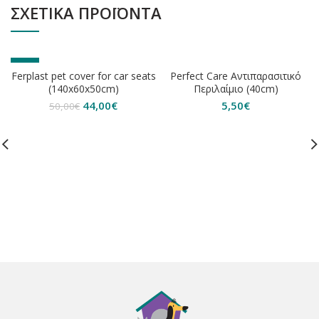
ΣΧΕΤΙΚΆ ΠΡΟΪΌΝΤΑ
-12%
ΕΞΑΝΤΛΗΘΗΚΕ
Ferplast pet cover for car seats
Perfect Care Αντιπαρασιτικό
ΕΞΑΝΤΛΗΘΗΚΕ
(140x60x50cm)
Περιλαίμιο (40cm)
Original
Η
44,00
€
5,50
€
50,00
€
price
τρέχουσα
was:
τιμή
50,00€.
είναι:
44,00€.