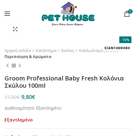
0
Κλικ για μεγέθυνση
-15%
ΕΞΑΝΤΛΗΘΗΚΕ
Αρχική σελίδα
Κατάστημα
Σκύλος
Καλλωπισμός Σκύλου
Περιποίηση & Αρώματα
Groom Professional Baby Fresh Κολόνια
Σκύλου 100ml
Original
Η
9,80
€
11,50
€
price
τρέχουσα
Διαθεσιμότητα: Εξαντλημένο
was:
τιμή
11,50€.
είναι:
Εξαντλημένο
9,80€.