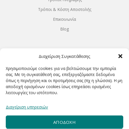
Τρόποι & Κόστη Αποστολής
Επικοινωνία
Blog
ΩΡΆΡΙΟ ΛΕΙΤΟΥΡΓΊΑΣ
Διαχείριση Συγκατάθεσης
ΔΕΥΤΕΡΑ-ΤΕΤΑΡΤΗ 9.00-18.00
Χρησιμοποιούμε cookies για να βελτιώσουμε την εμπειρία
ΤΡΙΤΗ-ΠΕΜΠΤΗ-ΠΑΡΑΣΚΕΥΗ 9.00-20.00
σας. Με τη συγκατάθεσή σας, επεξεργαζόμαστε δεδομένα
όπως η περιήγηση και οι προτιμήσεις σας (πχ η γλώσσα). Η μη
ΣΑΒΒΑΤΟ 9.00-15.00
αποδοχή ορισμένων cookies ίσως επηρεάσει ορισμένες
λειτουργίες του ιστότοπου.
ΕΓΓΡΑΦΕΊΤΕ ΓΙΑ ΝΑ ΛΑΜΒΆΝΕΤΕ ΠΡΏΤΟΙ NΈΑ &
Διαχείριση υπηρεσιών
ΠΡΟΣΦΟΡΈΣ ΜΑΣ!
ΑΠΟΔΟΧΉ