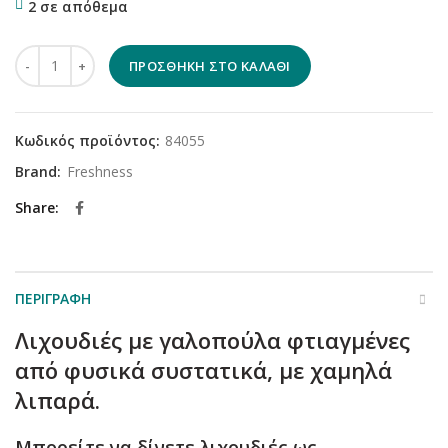
2 σε απόθεμα
Freshness Celebrate Turkey Sticks 100gr ποσότητα
ΠΡΟΣΘΉΚΗ ΣΤΟ ΚΑΛΆΘΙ
Κωδικός προϊόντος:
84055
Brand:
Freshness
Share
ΠΕΡΙΓΡΑΦΉ
Λιχουδιές με γαλοπούλα φτιαγμένες
από φυσικά συστατικά, με χαμηλά
λιπαρά.
Μπορείτε να δίνετε λιχουδιές ως