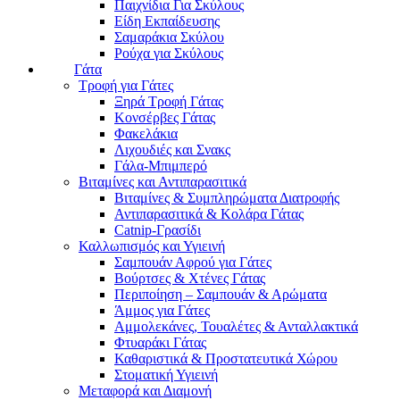
Παιχνίδια Για Σκύλους
Είδη Εκπαίδευσης
Σαμαράκια Σκύλου
Ρούχα για Σκύλους
Γάτα
Τροφή για Γάτες
Ξηρά Τροφή Γάτας
Κονσέρβες Γάτας
Φακελάκια
Λιχουδιές και Σνακς
Γάλα-Μπιμπερό
Βιταμίνες και Αντιπαρασιτικά
Βιταμίνες & Συμπληρώματα Διατροφής
Αντιπαρασιτικά & Κολάρα Γάτας
Catnip-Γρασίδι
Καλλωπισμός και Υγιεινή
Σαμπουάν Αφρού για Γάτες
Βούρτσες & Χτένες Γάτας
Περιποίηση – Σαμπουάν & Αρώματα
Άμμος για Γάτες
Αμμολεκάνες, Τουαλέτες & Ανταλλακτικά
Φτυαράκι Γάτας
Καθαριστικά & Προστατευτικά Χώρου
Στοματική Υγιεινή
Μεταφορά και Διαμονή