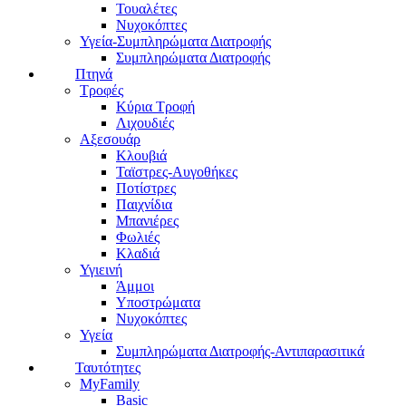
Τουαλέτες
Νυχοκόπτες
Υγεία-Συμπληρώματα Διατροφής
Συμπληρώματα Διατροφής
Πτηνά
Τροφές
Κύρια Τροφή
Λιχουδιές
Αξεσουάρ
Κλουβιά
Ταϊστρες-Αυγοθήκες
Ποτίστρες
Παιχνίδια
Μπανιέρες
Φωλιές
Κλαδιά
Υγιεινή
Άμμοι
Υποστρώματα
Νυχοκόπτες
Υγεία
Συμπληρώματα Διατροφής-Αντιπαρασιτικά
Ταυτότητες
MyFamily
Basic