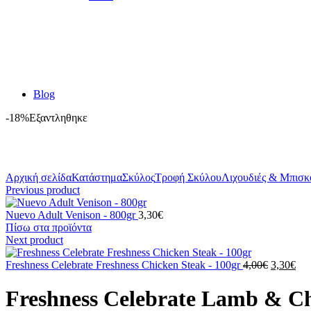
Blog
-18%
Εξαντληθηκε
Κλικ για μεγέθυνση
Αρχική σελίδα
Κατάστημα
Σκύλος
Τροφή Σκύλου
Λιχουδιές & Μπισκ
Previous product
Nuevo Adult Venison - 800gr
3,30
€
Πίσω στα προϊόντα
Next product
Original
Η
Freshness Celebrate Freshness Chicken Steak - 100gr
4,00
€
3,30
€
price
τρέ
was:
τιμ
Freshness Celebrate Lamb & Ch
4,00€.
είνα