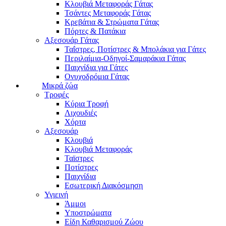
Κλουβιά Μεταφοράς Γάτας
Τσάντες Μεταφοράς Γάτας
Κρεβάτια & Στρώματα Γάτας
Πόρτες & Πατάκια
Αξεσουάρ Γάτας
Ταΐστρες, Ποτίστρες & Μπολάκια για Γάτες
Περιλαίμια-Οδηγοί-Σαμαράκια Γάτας
Παιχνίδια για Γάτες
Ονυχοδρόμια Γάτας
Μικρά ζώα
Τροφές
Κύρια Τροφή
Λιχουδιές
Χόρτα
Αξεσουάρ
Κλουβιά
Κλουβιά Μεταφοράς
Ταϊστρες
Ποτίστρες
Παιχνίδια
Εσωτερική Διακόσμηση
Υγιεινή
Άμμοι
Υποστρώματα
Είδη Καθαρισμού Ζώου