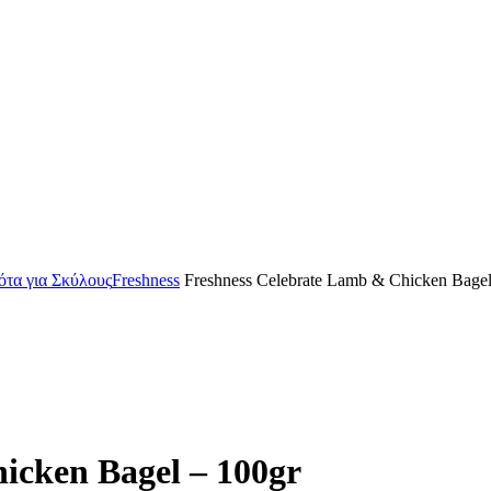
ότα για Σκύλους
Freshness
Freshness Celebrate Lamb & Chicken Bagel
χουσα
ή
icken Bagel – 100gr
ι: