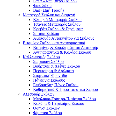
Γάλα – Μπιμπερό Σκύλου
Φακελάκια
Barf (Ωμή Τροφή)
Μεταφορά Σκύλου και Διαμονή
Κλουβιά Μεταφοράς Σκύλου
Τσάντες Μεταφοράς Σκύλου
Κρεβάτι Σκύλου & Στρώματα
Σπιτάκι Σκύλου
Αξεσουάρ Αυτοκινήτου για Σκύλους
Βιταμίνες Σκύλου και Αντιπαρασιτικά
Βιταμίνες & Συμπληρώματα Διατροφής
Αντιπαρασιτικά & Κολάρα Σκύλου
Καλλωπισμός Σκύλου
Σαμπουάν Σκύλου
Βούρτσες & Χτένες Σκύλου
Περιποίηση & Αρώματα
Στοματική Φροντίδα
Πάνες για Σκύλους
Επιδαπέδιες Πάνες Σκύλου
Καθαριστικά & Προστατευτικά Χώρου
Αξεσουάρ Σκύλων
Μπολάκια-Ταϊστρα-Ποτίστρα Σκύλου
Κολάρα & Περιλαίμια Σκύλου
Οδηγοί Σκύλων
Φίμωτρα Σκύλου