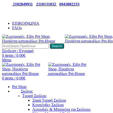
ΤΗΛ:
2102849911
-
2110131032
-
6943002233
ΕΠΙΚΟΙΝΩΝΙΑ
FAQs
Search
Σύνδεση / Εγγραφή
0
items
/
0,00
€
Menu
0
items
/
0,00
€
Pet Shop
Σκύλος
Τροφή Σκύλου
Ξηρά Τροφή Σκύλου
Κονσέρβες Σκύλου
Λιχουδιές & Μπισκότα για Σκύλους