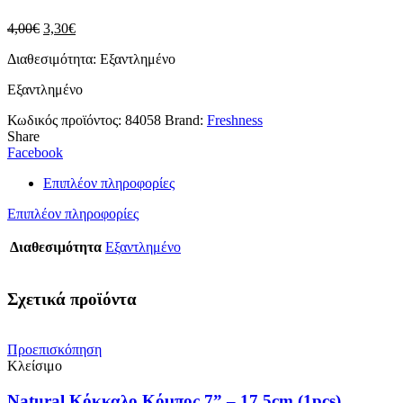
3,3
Original
Η
4,00
€
3,30
€
price
τρέχουσα
Διαθεσιμότητα: Εξαντλημένο
was:
τιμή
4,00€.
είναι:
Εξαντλημένο
3,30€.
Κωδικός προϊόντος:
84058
Brand:
Freshness
Share
Facebook
Επιπλέον πληροφορίες
Επιπλέον πληροφορίες
Διαθεσιμότητα
Εξαντλημένο
Σχετικά προϊόντα
Προεπισκόπηση
Κλείσιμο
Natural Κόκκαλο Κόμπος 7” – 17,5cm (1pcs)