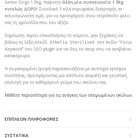
Senior Dogs 1.5kg, παίρνετε
άλλη μία συσκευασία 1.5kg
εντελώς ΔΩΡΟ
! Συνολικά 3 κιλά κορυφαίας διατροφής σε
ασυναγώνιστη τιμή, για να προσφέρετε στον τετράποδο φίλο
σας τη φροντίδα που του αξίζει.
Σημείωση: Αφού επικολλήσεις το κείμενο, μην ξεχάσεις να
βάλεις τη λέξη-κλειδί
στο πεδίο “Focus
Ethelia Sterilised
Keyword” του SEO plugin για να δεις το σκορ σου να ανεβαίνει
κατακόρυφα.
Η συγκεκριμένη τροφή παρασκευάζεται με αυστηρά κριτήρια
ποιότητας, προσφέροντας μια απόλυτα ασφαλή και γευστική
επιλογή για το καθημερινό γεύμα του σκύλου σας
Μάθετε περισσότερα για τις ανάγκες των στειρωμένων σκύλων.
ΕΠΙΠΛΈΟΝ ΠΛΗΡΟΦΟΡΊΕΣ
ΣΥΣΤΑΤΙΚΆ