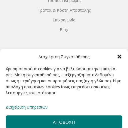
Τρόποι Πληρωμής
Τρόποι & Κόστη Αποστολής
Επικοινωνία
Blog
ΩΡΆΡΙΟ ΛΕΙΤΟΥΡΓΊΑΣ
Διαχείριση Συγκατάθεσης
ΔΕΥΤΕΡΑ-ΤΕΤΑΡΤΗ 9.00-18.00
Χρησιμοποιούμε cookies για να βελτιώσουμε την εμπειρία
ΤΡΙΤΗ-ΠΕΜΠΤΗ-ΠΑΡΑΣΚΕΥΗ 9.00-20.00
σας. Με τη συγκατάθεσή σας, επεξεργαζόμαστε δεδομένα
όπως η περιήγηση και οι προτιμήσεις σας (πχ η γλώσσα). Η μη
ΣΑΒΒΑΤΟ 9.00-15.00
αποδοχή ορισμένων cookies ίσως επηρεάσει ορισμένες
λειτουργίες του ιστότοπου.
ΕΓΓΡΑΦΕΊΤΕ ΓΙΑ ΝΑ ΛΑΜΒΆΝΕΤΕ ΠΡΏΤΟΙ NΈΑ &
Διαχείριση υπηρεσιών
ΠΡΟΣΦΟΡΈΣ ΜΑΣ!
ΑΠΟΔΟΧΉ