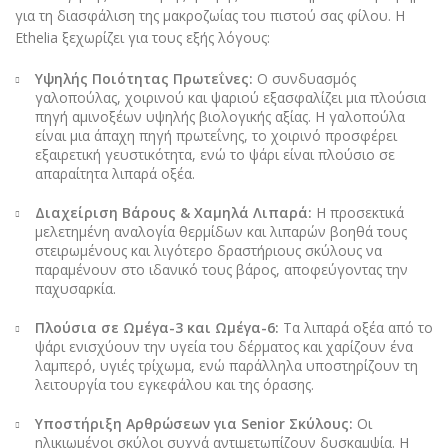
για τη διασφάλιση της μακροζωίας του πιστού σας φίλου. Η
Ethelia ξεχωρίζει για τους εξής λόγους:
Υψηλής Ποιότητας Πρωτεΐνες:
Ο συνδυασμός
γαλοπούλας, χοιρινού και ψαριού εξασφαλίζει μια πλούσια
πηγή αμινοξέων υψηλής βιολογικής αξίας. Η γαλοπούλα
είναι μια άπαχη πηγή πρωτεΐνης, το χοιρινό προσφέρει
εξαιρετική γευστικότητα, ενώ το ψάρι είναι πλούσιο σε
απαραίτητα λιπαρά οξέα.
Διαχείριση Βάρους & Χαμηλά Λιπαρά:
Η προσεκτικά
μελετημένη αναλογία θερμίδων και λιπαρών βοηθά τους
στειρωμένους και λιγότερο δραστήριους σκύλους να
παραμένουν στο ιδανικό τους βάρος, αποφεύγοντας την
παχυσαρκία.
Πλούσια σε Ωμέγα-3 και Ωμέγα-6:
Τα λιπαρά οξέα από το
ψάρι ενισχύουν την υγεία του δέρματος και χαρίζουν ένα
λαμπερό, υγιές τρίχωμα, ενώ παράλληλα υποστηρίζουν τη
λειτουργία του εγκεφάλου και της όρασης.
Υποστήριξη Αρθρώσεων για Senior Σκύλους:
Οι
ηλικιωμένοι σκύλοι συχνά αντιμετωπίζουν δυσκαμψία. Η