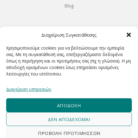
Blog
ΩΡΆΡΙΟ ΛΕΙΤΟΥΡΓΊΑΣ
Διαχείριση Συγκατάθεσης
ΔΕΥΤΕΡΑ-ΤΕΤΑΡΤΗ 9.00-18.00
Χρησιμοποιούμε cookies για να βελτιώσουμε την εμπειρία
ΤΡΙΤΗ-ΠΕΜΠΤΗ-ΠΑΡΑΣΚΕΥΗ 9.00-20.00
σας. Με τη συγκατάθεσή σας, επεξεργαζόμαστε δεδομένα
όπως η περιήγηση και οι προτιμήσεις σας (πχ η γλώσσα). Η μη
ΣΑΒΒΑΤΟ 9.00-15.00
αποδοχή ορισμένων cookies ίσως επηρεάσει ορισμένες
λειτουργίες του ιστότοπου.
ΕΓΓΡΑΦΕΊΤΕ ΓΙΑ ΝΑ ΛΑΜΒΆΝΕΤΕ ΠΡΏΤΟΙ NΈΑ &
Διαχείριση υπηρεσιών
ΠΡΟΣΦΟΡΈΣ ΜΑΣ!
ΑΠΟΔΟΧΉ
ΔΕΝ ΑΠΟΔΈΧΟΜΑΙ
ΠΡΟΒΟΛΉ ΠΡΟΤΙΜΉΣΕΩΝ