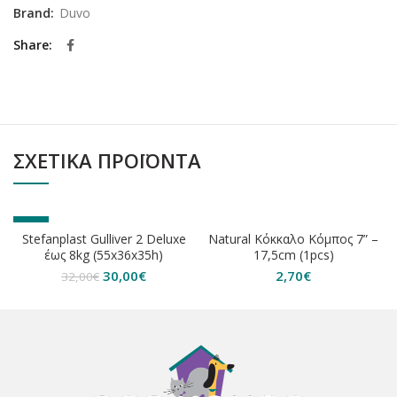
Brand:
Duvo
Share
ΣΧΕΤΙΚΆ ΠΡΟΪΌΝΤΑ
-6%
Stefanplast Gulliver 2 Deluxe
Natural Κόκκαλο Κόμπος 7” –
έως 8kg (55x36x35h)
17,5cm (1pcs)
Original
Η
30,00
€
2,70
€
32,00
€
price
τρέχουσα
was:
τιμή
32,00€.
είναι:
30,00€.