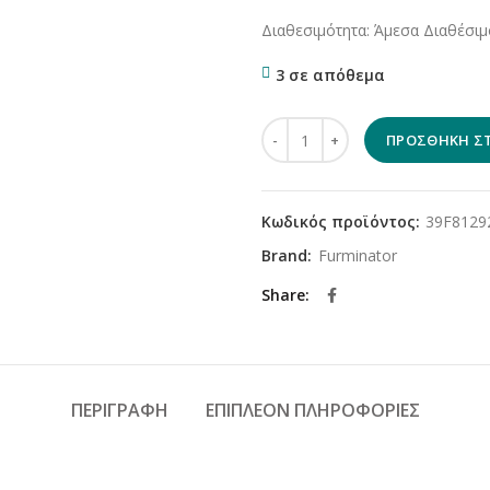
price
τρέχο
Διαθεσιμότητα: Άμεσα Διαθέσιμ
was:
τιμή
62,80€.
είναι:
3 σε απόθεμα
42,00€
Furminator Βούρτσα Large (lon
ΠΡΟΣΘΉΚΗ ΣΤ
Κωδικός προϊόντος:
39F812
Brand:
Furminator
Share
ΠΕΡΙΓΡΑΦΉ
ΕΠΙΠΛΈΟΝ ΠΛΗΡΟΦΟΡΊΕΣ