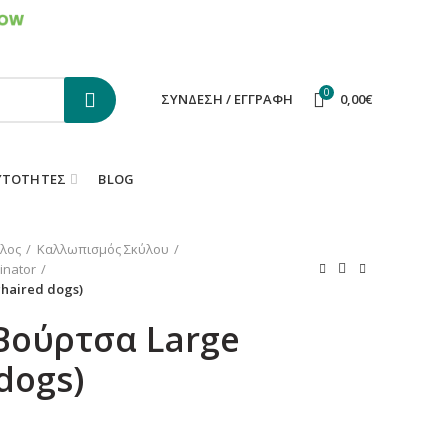
ΕΠΙΚΟΙΝΩΝΙΑ
FAQS
0
ΣΎΝΔΕΣΗ / ΕΓΓΡΑΦΉ
0,00
€
ΥΤΌΤΗΤΕΣ
BLOG
λος
Καλλωπισμός Σκύλου
inator
haired dogs)
Βούρτσα Large
dogs)