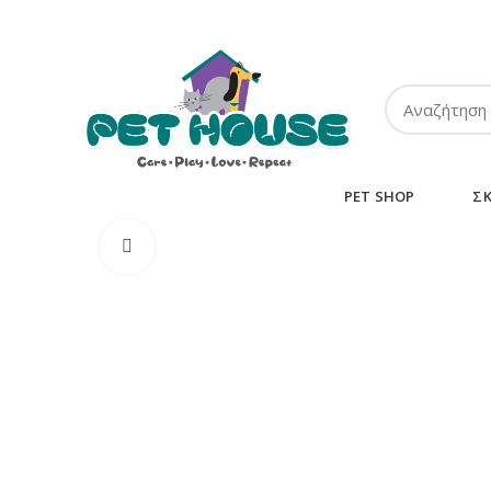
ΤΗΛ:
2102849911
-
2110131032
-
6943002233
PET SHOP
Σ
Κλικ για μεγέθυνση