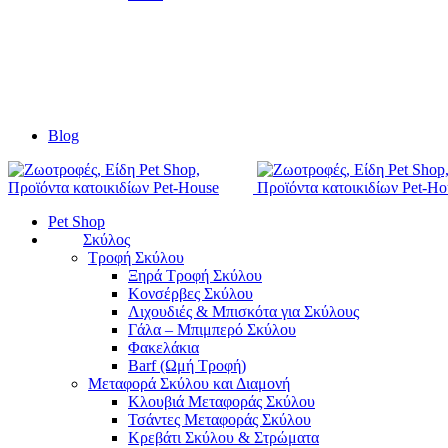
Blog
Pet Shop
Σκύλος
Τροφή Σκύλου
Ξηρά Τροφή Σκύλου
Κονσέρβες Σκύλου
Λιχουδιές & Μπισκότα για Σκύλους
Γάλα – Μπιμπερό Σκύλου
Φακελάκια
Barf (Ωμή Τροφή)
Μεταφορά Σκύλου και Διαμονή
Κλουβιά Μεταφοράς Σκύλου
Τσάντες Μεταφοράς Σκύλου
Κρεβάτι Σκύλου & Στρώματα