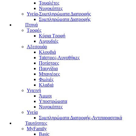
Τουαλέτες
Νυχοκόπτες
Υγεία-Συμπληρώματα Διατροφής
Συμπληρώματα Διατροφής
Πτηνά
Τροφές
Κύρια Τροφή
Λιχουδιές
Αξεσουάρ
Κλουβιά
Ταϊστρες-Αυγοθήκες
Ποτίστρες
Παιχνίδια
Μπανιέρες
Φωλιές
Κλαδιά
Υγιεινή
Άμμοι
Υποστρώματα
Νυχοκόπτες
Υγεία
Συμπληρώματα Διατροφής-Αντιπαρασιτικά
Ταυτότητες
MyFamily
Basic