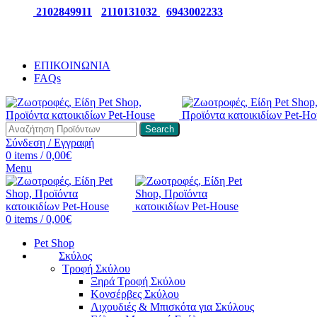
ΤΗΛ:
2102849911
-
2110131032
-
6943002233
ΕΠΙΚΟΙΝΩΝΙΑ
FAQs
Search
Σύνδεση / Εγγραφή
0
items
/
0,00
€
Menu
0
items
/
0,00
€
Pet Shop
Σκύλος
Τροφή Σκύλου
Ξηρά Τροφή Σκύλου
Κονσέρβες Σκύλου
Λιχουδιές & Μπισκότα για Σκύλους