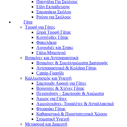
Παιχνίδια Για Σκύλους
Είδη Εκπαίδευσης
Σαμαράκια Σκύλου
Ρούχα για Σκύλους
Γάτα
Τροφή για Γάτες
Ξηρά Τροφή Γάτας
Κονσέρβες Γάτας
Φακελάκια
Λιχουδιές και Σνακς
Γάλα-Μπιμπερό
Βιταμίνες και Αντιπαρασιτικά
Βιταμίνες & Συμπληρώματα Διατροφής
Αντιπαρασιτικά & Κολάρα Γάτας
Catnip-Γρασίδι
Καλλωπισμός και Υγιεινή
Σαμπουάν Αφρού για Γάτες
Βούρτσες & Χτένες Γάτας
Περιποίηση – Σαμπουάν & Αρώματα
Άμμος για Γάτες
Αμμολεκάνες, Τουαλέτες & Ανταλλακτικά
Φτυαράκι Γάτας
Καθαριστικά & Προστατευτικά Χώρου
Στοματική Υγιεινή
Μεταφορά και Διαμονή