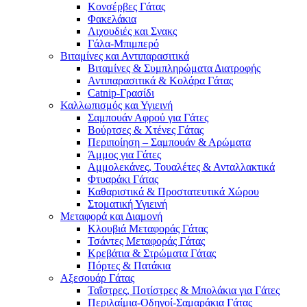
Κονσέρβες Γάτας
Φακελάκια
Λιχουδιές και Σνακς
Γάλα-Μπιμπερό
Βιταμίνες και Αντιπαρασιτικά
Βιταμίνες & Συμπληρώματα Διατροφής
Αντιπαρασιτικά & Κολάρα Γάτας
Catnip-Γρασίδι
Καλλωπισμός και Υγιεινή
Σαμπουάν Αφρού για Γάτες
Βούρτσες & Χτένες Γάτας
Περιποίηση – Σαμπουάν & Αρώματα
Άμμος για Γάτες
Αμμολεκάνες, Τουαλέτες & Ανταλλακτικά
Φτυαράκι Γάτας
Καθαριστικά & Προστατευτικά Χώρου
Στοματική Υγιεινή
Μεταφορά και Διαμονή
Κλουβιά Μεταφοράς Γάτας
Τσάντες Μεταφοράς Γάτας
Κρεβάτια & Στρώματα Γάτας
Πόρτες & Πατάκια
Αξεσουάρ Γάτας
Ταΐστρες, Ποτίστρες & Μπολάκια για Γάτες
Περιλαίμια-Οδηγοί-Σαμαράκια Γάτας