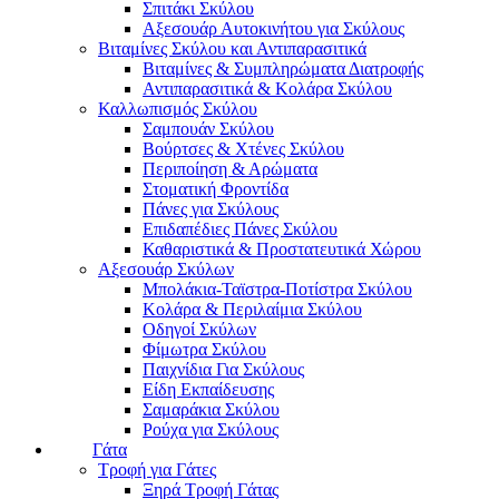
Σπιτάκι Σκύλου
Αξεσουάρ Αυτοκινήτου για Σκύλους
Βιταμίνες Σκύλου και Αντιπαρασιτικά
Βιταμίνες & Συμπληρώματα Διατροφής
Αντιπαρασιτικά & Κολάρα Σκύλου
Καλλωπισμός Σκύλου
Σαμπουάν Σκύλου
Βούρτσες & Χτένες Σκύλου
Περιποίηση & Αρώματα
Στοματική Φροντίδα
Πάνες για Σκύλους
Επιδαπέδιες Πάνες Σκύλου
Καθαριστικά & Προστατευτικά Χώρου
Αξεσουάρ Σκύλων
Μπολάκια-Ταϊστρα-Ποτίστρα Σκύλου
Κολάρα & Περιλαίμια Σκύλου
Οδηγοί Σκύλων
Φίμωτρα Σκύλου
Παιχνίδια Για Σκύλους
Είδη Εκπαίδευσης
Σαμαράκια Σκύλου
Ρούχα για Σκύλους
Γάτα
Τροφή για Γάτες
Ξηρά Τροφή Γάτας