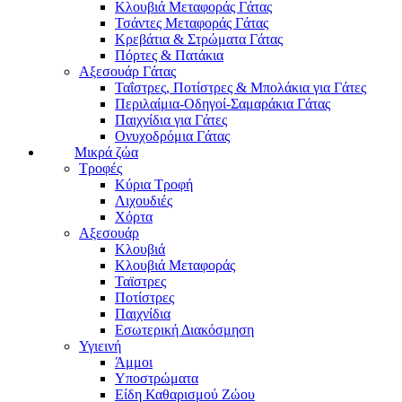
Κλουβιά Μεταφοράς Γάτας
Τσάντες Μεταφοράς Γάτας
Κρεβάτια & Στρώματα Γάτας
Πόρτες & Πατάκια
Αξεσουάρ Γάτας
Ταΐστρες, Ποτίστρες & Μπολάκια για Γάτες
Περιλαίμια-Οδηγοί-Σαμαράκια Γάτας
Παιχνίδια για Γάτες
Ονυχοδρόμια Γάτας
Μικρά ζώα
Τροφές
Κύρια Τροφή
Λιχουδιές
Χόρτα
Αξεσουάρ
Κλουβιά
Κλουβιά Μεταφοράς
Ταϊστρες
Ποτίστρες
Παιχνίδια
Εσωτερική Διακόσμηση
Υγιεινή
Άμμοι
Υποστρώματα
Είδη Καθαρισμού Ζώου