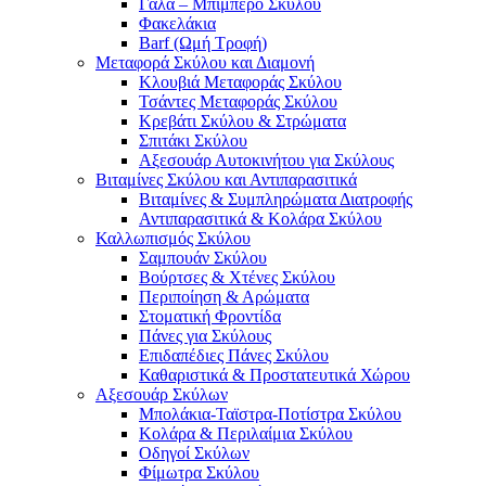
Γάλα – Μπιμπερό Σκύλου
Φακελάκια
Barf (Ωμή Τροφή)
Μεταφορά Σκύλου και Διαμονή
Κλουβιά Μεταφοράς Σκύλου
Τσάντες Μεταφοράς Σκύλου
Κρεβάτι Σκύλου & Στρώματα
Σπιτάκι Σκύλου
Αξεσουάρ Αυτοκινήτου για Σκύλους
Βιταμίνες Σκύλου και Αντιπαρασιτικά
Βιταμίνες & Συμπληρώματα Διατροφής
Αντιπαρασιτικά & Κολάρα Σκύλου
Καλλωπισμός Σκύλου
Σαμπουάν Σκύλου
Βούρτσες & Χτένες Σκύλου
Περιποίηση & Αρώματα
Στοματική Φροντίδα
Πάνες για Σκύλους
Επιδαπέδιες Πάνες Σκύλου
Καθαριστικά & Προστατευτικά Χώρου
Αξεσουάρ Σκύλων
Μπολάκια-Ταϊστρα-Ποτίστρα Σκύλου
Κολάρα & Περιλαίμια Σκύλου
Οδηγοί Σκύλων
Φίμωτρα Σκύλου