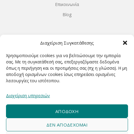
Επικοινωνία
Blog
ΩΡΆΡΙΟ ΛΕΙΤΟΥΡΓΊΑΣ
Διαχείριση Συγκατάθεσης
ΔΕΥΤΕΡΑ-ΤΕΤΑΡΤΗ 9.00-18.00
Χρησιμοποιούμε cookies για να βελτιώσουμε την εμπειρία
ΤΡΙΤΗ-ΠΕΜΠΤΗ-ΠΑΡΑΣΚΕΥΗ 9.00-20.00
σας. Με τη συγκατάθεσή σας, επεξεργαζόμαστε δεδομένα
όπως η περιήγηση και οι προτιμήσεις σας (πχ η γλώσσα). Η μη
ΣΑΒΒΑΤΟ 9.00-15.00
αποδοχή ορισμένων cookies ίσως επηρεάσει ορισμένες
λειτουργίες του ιστότοπου.
ΕΓΓΡΑΦΕΊΤΕ ΓΙΑ ΝΑ ΛΑΜΒΆΝΕΤΕ ΠΡΏΤΟΙ NΈΑ &
Διαχείριση υπηρεσιών
ΠΡΟΣΦΟΡΈΣ ΜΑΣ!
ΑΠΟΔΟΧΉ
ΔΕΝ ΑΠΟΔΈΧΟΜΑΙ