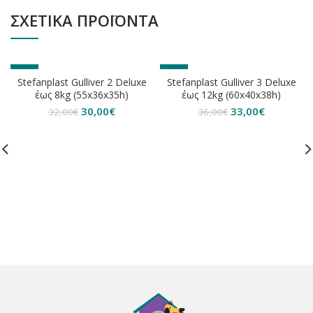
ΣΧΕΤΙΚΆ ΠΡΟΪΌΝΤΑ
-6%
-8%
Stefanplast Gulliver 2 Deluxe
Stefanplast Gulliver 3 Deluxe
έως 8kg (55x36x35h)
έως 12kg (60x40x38h)
Original
Η
Original
Η
30,00
€
33,00
€
32,00
€
36,00
€
price
τρέχουσα
price
τρέχουσα
was:
τιμή
was:
τιμή
32,00€.
είναι:
36,00€.
είναι:
30,00€.
33,00€.