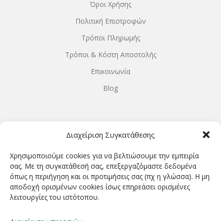
Όροι Χρήσης
Πολιτική Επιστροφών
Τρόποι Πληρωμής
Τρόποι & Κόστη Αποστολής
Επικοινωνία
Blog
ΩΡΆΡΙΟ ΛΕΙΤΟΥΡΓΊΑΣ
Διαχείριση Συγκατάθεσης
ΔΕΥΤΕΡΑ-ΤΕΤΑΡΤΗ 9.00-18.00
Χρησιμοποιούμε cookies για να βελτιώσουμε την εμπειρία
ΤΡΙΤΗ-ΠΕΜΠΤΗ-ΠΑΡΑΣΚΕΥΗ 9.00-20.00
σας. Με τη συγκατάθεσή σας, επεξεργαζόμαστε δεδομένα
όπως η περιήγηση και οι προτιμήσεις σας (πχ η γλώσσα). Η μη
ΣΑΒΒΑΤΟ 9.00-15.00
αποδοχή ορισμένων cookies ίσως επηρεάσει ορισμένες
λειτουργίες του ιστότοπου.
ΕΓΓΡΑΦΕΊΤΕ ΓΙΑ ΝΑ ΛΑΜΒΆΝΕΤΕ ΠΡΏΤΟΙ NΈΑ &