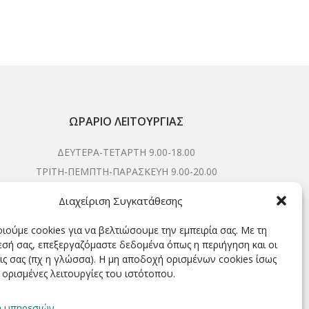
ακαθ
ΩΡΆΡΙΟ ΛΕΙΤΟΥΡΓΊΑΣ
ΔΕΥΤΕΡΑ-ΤΕΤΑΡΤΗ 9.00-18.00
ΤΡΙΤΗ-ΠΕΜΠΤΗ-ΠΑΡΑΣΚΕΥΗ 9.00-20.00
ΣΑΒΒΑΤΟ 9.00-15.00
Διαχείριση Συγκατάθεσης
ιούμε cookies για να βελτιώσουμε την εμπειρία σας. Με τη
σή σας, επεξεργαζόμαστε δεδομένα όπως η περιήγηση και οι
ΕΓΓΡΑΦΕΊΤΕ ΓΙΑ ΝΑ ΛΑΜΒΆΝΕΤΕ ΠΡΏΤΟΙ NΈΑ &
ις σας (πχ η γλώσσα). Η μη αποδοχή ορισμένων cookies ίσως
ΠΡΟΣΦΟΡΈΣ ΜΑΣ!
 ορισμένες λειτουργίες του ιστότοπου.
η υπηρεσιών