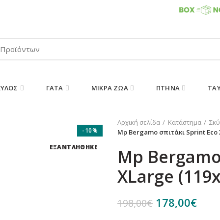
ΠΑΡΑΛΑΒΕΤΕ ΤΗΝ ΠΑΡΑΓΓΕΛΙΑ ΣΑΣ 24/7
ΚΎΛΟΣ
ΓΆΤΑ
ΜΙΚΡΆ ΖΏΑ
ΠΤΗΝΆ
ΤΑ
Αρχική σελίδα
Κατάστημα
Σκύ
-10%
Mp Bergamo σπιτάκι Sprint Eco 
ΕΞΑΝΤΛΗΘΗΚΕ
Mp Bergamo 
XLarge (119
Original
Η
178,00
€
198,00
€
price
τρέ