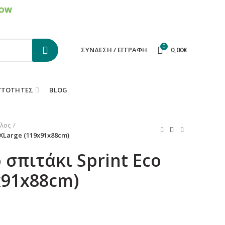
ΕΠΙΚΟΙΝΩΝΙΑ
FAQS
0
ΣΎΝΔΕΣΗ / ΕΓΓΡΑΦΉ
0,00
€
ΥΤΌΤΗΤΕΣ
BLOG
λος
XLarge (119x91x88cm)
σπιτάκι Sprint Eco
x91x88cm)
χουσα