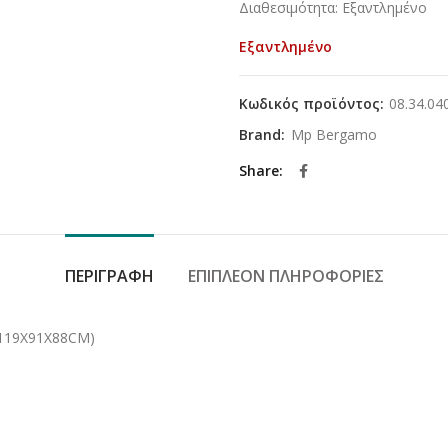
Διαθεσιμότητα: Εξαντλημένο
was:
τιμή
198,00€.
είνα
Εξαντλημένο
178,
Κωδικός προϊόντος:
08.34.04
Brand:
Mp Bergamo
Share
ΠΕΡΙΓΡΑΦΉ
ΕΠΙΠΛΈΟΝ ΠΛΗΡΟΦΟΡΊΕΣ
(119Χ91Χ88CM)