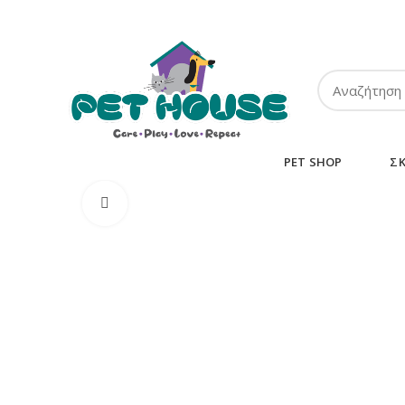
ΤΗΛ:
2102849911
-
2110131032
-
6943002233
PET SHOP
Σ
Κλικ για μεγέθυνση