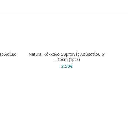
ΕΞΑΝΤΛΗΘΗΚΕ
εριλαίμιο
Natural Κόκκαλο Συμπαγές Ασβεστίου 6”
– 15cm (1pcs)
2,50
€
Natura