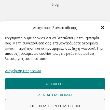
Blog
ΩΡΆΡΙΟ ΛΕΙΤΟΥΡΓΊΑΣ
Διαχείριση Συγκατάθεσης
ΔΕΥΤΕΡΑ-ΤΕΤΑΡΤΗ 9.00-18.00
Χρησιμοποιούμε cookies για να βελτιώσουμε την εμπειρία
ΤΡΙΤΗ-ΠΕΜΠΤΗ-ΠΑΡΑΣΚΕΥΗ 9.00-20.00
σας. Με τη συγκατάθεσή σας, επεξεργαζόμαστε δεδομένα
όπως η περιήγηση και οι προτιμήσεις σας (πχ η γλώσσα). Η μη
ΣΑΒΒΑΤΟ 9.00-15.00
αποδοχή ορισμένων cookies ίσως επηρεάσει ορισμένες
λειτουργίες του ιστότοπου.
ΕΓΓΡΑΦΕΊΤΕ ΓΙΑ ΝΑ ΛΑΜΒΆΝΕΤΕ ΠΡΏΤΟΙ NΈΑ &
Διαχείριση υπηρεσιών
ΠΡΟΣΦΟΡΈΣ ΜΑΣ!
ΑΠΟΔΟΧΉ
ΔΕΝ ΑΠΟΔΈΧΟΜΑΙ
ΠΡΟΒΟΛΉ ΠΡΟΤΙΜΉΣΕΩΝ