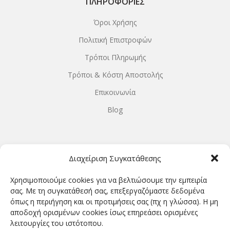
ΠΛΗΡΟΦΟΡΊΕΣ
Όροι Χρήσης
Πολιτική Επιστροφών
Τρόποι Πληρωμής
Τρόποι & Κόστη Αποστολής
Επικοινωνία
Blog
ΩΡΆΡΙΟ ΛΕΙΤΟΥΡΓΊΑΣ
Διαχείριση Συγκατάθεσης
ΔΕΥΤΕΡΑ-ΤΕΤΑΡΤΗ 9.00-18.00
Χρησιμοποιούμε cookies για να βελτιώσουμε την εμπειρία
ΤΡΙΤΗ-ΠΕΜΠΤΗ-ΠΑΡΑΣΚΕΥΗ 9.00-20.00
σας. Με τη συγκατάθεσή σας, επεξεργαζόμαστε δεδομένα
όπως η περιήγηση και οι προτιμήσεις σας (πχ η γλώσσα). Η μη
ΣΑΒΒΑΤΟ 9.00-15.00
αποδοχή ορισμένων cookies ίσως επηρεάσει ορισμένες
λειτουργίες του ιστότοπου.