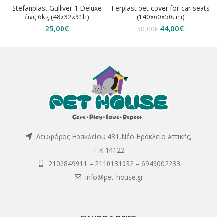
-12%
Stefanplast Gulliver 1 Deluxe
Ferplast pet cover for car seats
ΕΞΑΝΤΛΗΘΗΚΕ
έως 6kg (48x32x31h)
(140x60x50cm)
Original
Η
25,00
€
44,00
€
50,00
€
price
τρέχουσα
was:
τιμή
50,00€.
είναι:
44,00€.
Λεωφόρος Ηρακλείου 431,Νέο Ηράκλειο Αττικής,
Τ.Κ 14122
2102849911
–
2110131032
–
6943002233
info@pet-house.gr