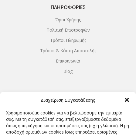
ΠΛΗΡΟΦΟΡΊΕΣ
Όροι Χρήσης
Πολιτική Επιστροφών
Τρόποι Πληρωμής
Τρόποι & Κόστη Αποστολής
Επικοινωνία
Blog
ΩΡΆΡΙΟ ΛΕΙΤΟΥΡΓΊΑΣ
Διαχείριση Συγκατάθεσης
ΔΕΥΤΕΡΑ-ΤΕΤΑΡΤΗ 9.00-18.00
Χρησιμοποιούμε cookies για να βελτιώσουμε την εμπειρία
ΤΡΙΤΗ-ΠΕΜΠΤΗ-ΠΑΡΑΣΚΕΥΗ 9.00-20.00
σας. Με τη συγκατάθεσή σας, επεξεργαζόμαστε δεδομένα
όπως η περιήγηση και οι προτιμήσεις σας (πχ η γλώσσα). Η μη
ΣΑΒΒΑΤΟ 9.00-15.00
αποδοχή ορισμένων cookies ίσως επηρεάσει ορισμένες