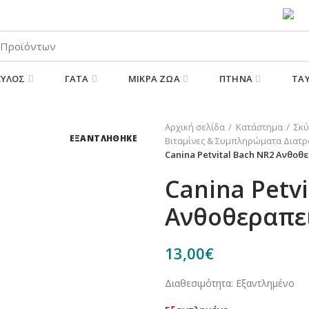
ΠΑΡΑΛΑΒΕΤΕ ΤΗΝ ΠΑΡΑΓΓΕΛΙΑ ΣΑΣ 24/7
ΚΎΛΟΣ
ΓΆΤΑ
ΜΙΚΡΆ ΖΏΑ
ΠΤΗΝΆ
ΤΑ
Αρχική σελίδα
Κατάστημα
Σκύ
ΕΞΑΝΤΛΗΘΗΚΕ
Βιταμίνες & Συμπληρώματα Διατ
Canina Petvital Bach NR2 Ανθοθ
Canina Petvi
Ανθοθεραπεί
13,00
€
Διαθεσιμότητα: Εξαντλημένο