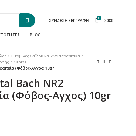
ΕΠΙΚΟΙΝΩΝΙΑ
FAQS
0
ΣΎΝΔΕΣΗ / ΕΓΓΡΑΦΉ
0,00
€
ΥΤΌΤΗΤΕΣ
BLOG
λος
Βιταμίνες Σκύλου και Αντιπαρασιτικά
ροφής
Canina
εραπεία (Φόβος-Αγχος) 10gr
tal Bach NR2
α (Φόβος-Αγχος) 10gr