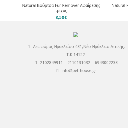
ΕΞΑΝΤΛΗΘΗΚΕ
ΕΞΑΝΤΛ
Natural Βούρτσα Fur Remover Αφαίρεσης
Natural 
τρίχας
8,50
€
Λεωφόρος Ηρακλείου 431,Νέο Ηράκλειο Αττικής,
Τ.Κ 14122
2102849911
–
2110131032
–
6943002233
info@pet-house.gr