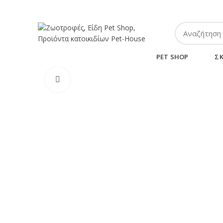
ΤΗΛ:
2102849911
-
2110131032
-
6943002233
PET SHOP
Σ
Κλικ για μεγέθυνση