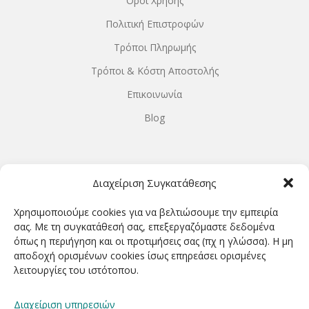
Όροι Χρήσης
Πολιτική Επιστροφών
Τρόποι Πληρωμής
Τρόποι & Κόστη Αποστολής
Επικοινωνία
Blog
ΩΡΆΡΙΟ ΛΕΙΤΟΥΡΓΊΑΣ
Διαχείριση Συγκατάθεσης
ΔΕΥΤΕΡΑ-ΤΕΤΑΡΤΗ 9.00-18.00
Χρησιμοποιούμε cookies για να βελτιώσουμε την εμπειρία
ΤΡΙΤΗ-ΠΕΜΠΤΗ-ΠΑΡΑΣΚΕΥΗ 9.00-20.00
σας. Με τη συγκατάθεσή σας, επεξεργαζόμαστε δεδομένα
όπως η περιήγηση και οι προτιμήσεις σας (πχ η γλώσσα). Η μη
ΣΑΒΒΑΤΟ 9.00-15.00
αποδοχή ορισμένων cookies ίσως επηρεάσει ορισμένες
λειτουργίες του ιστότοπου.
ΕΓΓΡΑΦΕΊΤΕ ΓΙΑ ΝΑ ΛΑΜΒΆΝΕΤΕ ΠΡΏΤΟΙ NΈΑ &
Διαχείριση υπηρεσιών