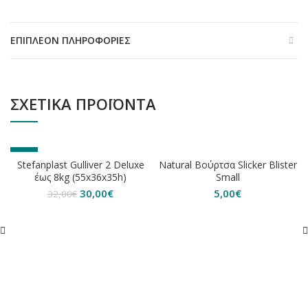
ΕΠΙΠΛΈΟΝ ΠΛΗΡΟΦΟΡΊΕΣ
ΣΧΕΤΙΚΆ ΠΡΟΪΌΝΤΑ
-6%
ΕΞΑΝΤΛΗΘΗΚΕ
Stefanplast Gulliver 2 Deluxe
Natural Βούρτσα Slicker Blister
έως 8kg (55x36x35h)
Small
Original
Η
30,00
€
5,00
€
32,00
€
price
τρέχουσα
was:
τιμή
32,00€.
είναι:
30,00€.